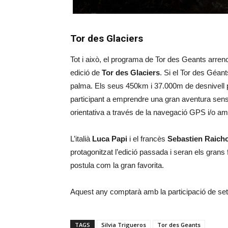
Tor des Glaciers
Tot i això, el programa de Tor des Geants arren
edició de
Tor des Glaciers
. Si el Tor des Géan
palma. Els seus 450km i 37.000m de desnivell pos
participant a emprendre una gran aventura sense
orientativa a través de la navegació GPS i/o amb
L’italià
Luca Papi
i el francès
Sebastien Raich
protagonitzat l’edició passada i seran els grans
postula com la gran favorita.
Aquest any comptarà amb la participació de set
TAGS
Silvia Trigueros
Tor des Geants