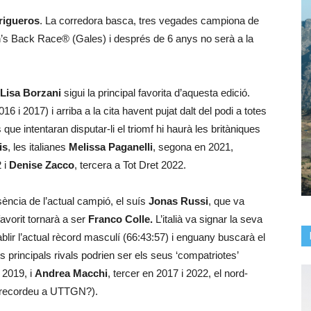
Trigueros
. La corredora basca, tres vegades campiona de
on’s Back Race® (Gales) i després de 6 anys no serà a la
Lisa Borzani
sigui la principal favorita d’aquesta edició.
016 i 2017) i arriba a la cita havent pujat dalt del podi a totes
que intentaran disputar-li el triomf hi haurà les britàniques
is
, les italianes
Melissa Paganelli
, segona en 2021,
 i
Denise Zacco
, tercera a Tot Dret 2022.
ència de l’actual campió, el suís
Jonas Russi
, que va
avorit tornarà a ser
Franco Colle.
L’italià va signar la seva
ablir l’actual rècord masculí (66:43:57) i enguany buscarà el
s principals rivals podrien ser els seus ‘compatriotes’
 2019, i
Andrea Macchi
, tercer en 2017 i 2022, el nord-
 recordeu a UTTGN?).