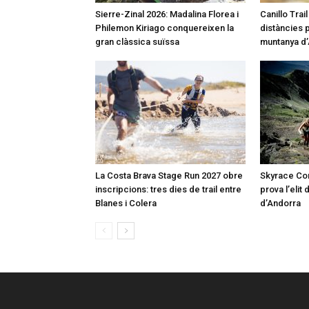
Sierre-Zinal 2026: Madalina Florea i
Canillo Trai
Philemon Kiriago conquereixen la
distàncies p
gran clàssica suïssa
muntanya d
La Costa Brava Stage Run 2027 obre
Skyrace Co
inscripcions: tres dies de trail entre
prova l’elit 
Blanes i Colera
d’Andorra