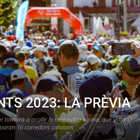
TS 2023: LA PRÈVIA
r tornarà a acollir la megaultra alpina, que viurà la se
iparan 16 corredors catalans