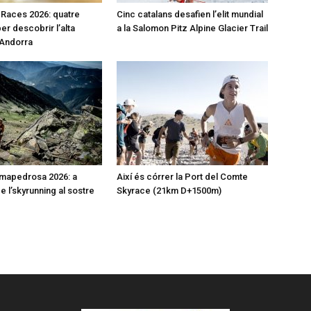
l Races 2026: quatre
Cinc catalans desafien l’elit mundial
er descobrir l’alta
a la Salomon Pitz Alpine Glacier Trail
’Andorra
mapedrosa 2026: a
Així és córrer la Port del Comte
de l’skyrunning al sostre
Skyrace (21km D+1500m)