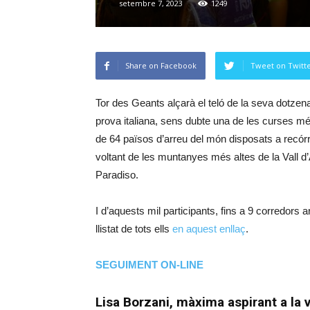
setembre 7, 2023
1249
Share on Facebook
Tweet on Twitt
Tor des Geants alçarà el teló de la seva dotzen
prova italiana, sens dubte una de les curses mé
de 64 països d’arreu del món disposats a recórr
voltant de les muntanyes més altes de la Vall d
Paradiso.
I d’aquests mil participants, fins a 9 corredors
llistat de tots ells
en aquest enllaç
.
SEGUIMENT ON-LINE
Lisa Borzani, màxima aspirant a la v