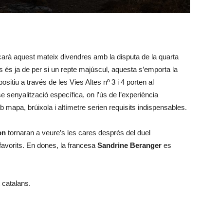
carà aquest mateix divendres amb la disputa de la quarta
ts és ja de per si un repte majúscul, aquesta s’emporta la
itiu a través de les Vies Altes nº 3 i 4 porten al
 senyalització específica, on l’ús de l’experiència
 mapa, brúixola i altímetre serien requisits indispensables.
on
tornaran a veure’s les cares després del duel
 favorits. En dones, la francesa
Sandrine Beranger
es
 catalans.