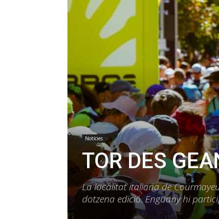
Notícies
TOR DES GEAN
La localitat italiana de Courmayeu
dotzena edició. Enguany hi partic