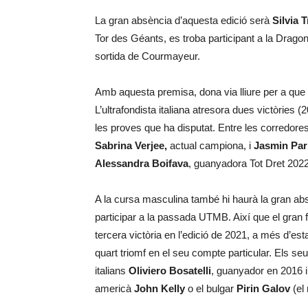
La gran absència d’aquesta edició serà
Silvia 
Tor des Géants, es troba participant a la Drag
sortida de Courmayeur.
Amb aquesta premisa, dona via lliure per a que
L’ultrafondista italiana atresora dues victòries (2
les proves que ha disputat. Entre les corredores 
Sabrina Verjee,
actual campiona, i
Jasmin Par
Alessandra Boifava
, guanyadora Tot Dret 2022
A la cursa masculina també hi haurà la gran abs
participar a la passada UTMB. Així que el gran f
tercera victòria en l’edició de 2021, a més d’est
quart triomf en el seu compte particular. Els seu
italians
Oliviero Bosatelli
, guanyador en 2016 i
americà
John Kelly
o el bulgar
Pirin Galov
(el