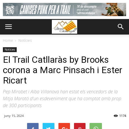
Home
Notícies
Notícies
El Trail Catllaràs by Brooks
corona a Marc Pinsach i Ester
Ricart
Pep Mirabet i Alba Villanova han estat els vencedors de la
Mitja Marató d'un esdeveniment que ha comptat amb prop
de 300 participants
juny 15, 2024
1174