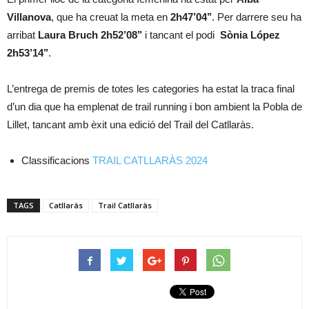
Villanova
, que ha creuat la meta en
2h47’04’’
. Per darrere seu ha
arribat
Laura Bruch 2h52’08’’
i tancant el podi
Sònia López
2h53’14’’
.
L’entrega de premis de totes les categories ha estat la traca final
d’un dia que ha emplenat de trail running i bon ambient la Pobla de
Lillet, tancant amb èxit una edició del Trail del Catllaràs.
Classificacions
TRAIL CATLLARÀS 2024
TAGS
Catllaràs
Trail Catllaràs