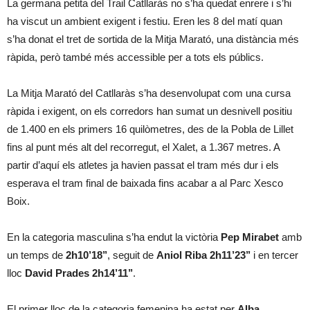
La germana petita del Trail Catllaràs no s’ha quedat enrere i s’hi
ha viscut un ambient exigent i festiu. Eren les 8 del matí quan
s’ha donat el tret de sortida de la Mitja Marató, una distància més
ràpida, però també més accessible per a tots els públics.
La Mitja Marató del Catllaràs s’ha desenvolupat com una cursa
ràpida i exigent, on els corredors han sumat un desnivell positiu
de 1.400 en els primers 16 quilòmetres, des de la Pobla de Lillet
fins al punt més alt del recorregut, el Xalet, a 1.367 metres. A
partir d’aquí els atletes ja havien passat el tram més dur i els
esperava el tram final de baixada fins acabar a al Parc Xesco
Boix.
En la categoria masculina s’ha endut la victòria
Pep Mirabet
amb
un temps de
2h10’18’’
, seguit de
Aniol Riba 2h11’23’’
i en tercer
lloc
David Prades 2h14’11’’
.
El primer lloc de la categoria femenina ha estat per
Alba