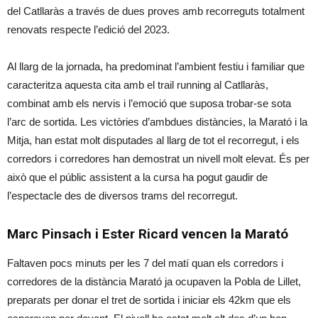
del Catllaràs a través de dues proves amb recorreguts totalment
renovats respecte l’edició del 2023.
Al llarg de la jornada, ha predominat l’ambient festiu i familiar que
caracteritza aquesta cita amb el trail running al Catllaràs,
combinat amb els nervis i l’emoció que suposa trobar-se sota
l’arc de sortida. Les victòries d’ambdues distàncies, la Marató i la
Mitja, han estat molt disputades al llarg de tot el recorregut, i els
corredors i corredores han demostrat un nivell molt elevat. És per
això que el públic assistent a la cursa ha pogut gaudir de
l’espectacle des de diversos trams del recorregut.
Marc Pinsach i Ester Ricard vencen la Marató
Faltaven pocs minuts per les 7 del matí quan els corredors i
corredores de la distància Marató ja ocupaven la Pobla de Lillet,
preparats per donar el tret de sortida i iniciar els 42km que els