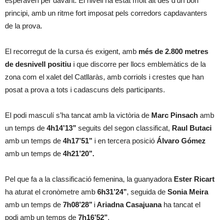
esperaven per davant. El nivell ha estat molt alt des d’un bon
principi, amb un ritme fort imposat pels corredors capdavanters
de la prova.
El recorregut de la cursa és exigent, amb
més de 2.800 metres
de desnivell positiu
i que discorre per llocs emblemàtics de la
zona com el xalet del Catllaràs, amb corriols i crestes que han
posat a prova a tots i cadascuns dels participants.
El podi masculí s’ha tancat amb la victòria de
Marc Pinsach
amb
un temps de
4h14’13’’
seguits del segon classificat,
Raul Butaci
amb un temps de
4h17’51’’
i en tercera posició
Álvaro Gómez
amb un temps de
4h21’20’’.
Pel que fa a la classificació femenina, la guanyadora
Ester Ricart
ha aturat el cronòmetre amb
6h31’24’’
, seguida de
Sonia Meira
amb un temps de
7h08’28’’
i
Ariadna Casajuana
ha tancat el
podi amb un temps de
7h16’52’’
.