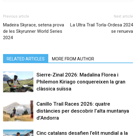
Previous article
Next article
Madeira Skyrace, setena prova
La Ultra Trail Torla-Ordesa 2024
de les Skyrunner World Series
se renueva
2024
RELATED ARTICLES
MORE FROM AUTHOR
Sierre-Zinal 2026: Madalina Florea i
Philemon Kiriago conquereixen la gran
clàssica suïssa
Canillo Trail Races 2026: quatre
distàncies per descobrir l’alta muntanya
d’Andorra
Cinc catalans desafien l’elit mundial a la