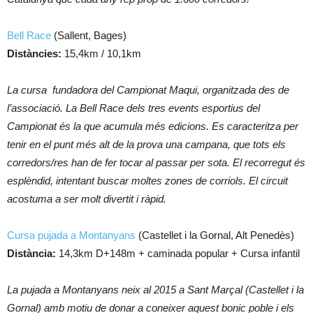
Bell Race
(Sallent, Bages)
Distàncies:
15,4km / 10,1km
La cursa fundadora del Campionat Maqui, organitzada des de
l’associació. La Bell Race dels tres events esportius del
Campionat és la que acumula més edicions. Es caracteritza per
tenir en el punt més alt de la prova una campana, que tots els
corredors/res han de fer tocar al passar per sota. El recorregut és
esplèndid, intentant buscar moltes zones de corriols. El circuit
acostuma a ser molt divertit i ràpid.
Cursa pujada a Montanyans
(Castellet i la Gornal, Alt Penedès)
Distància:
14,3km D+148m + caminada popular + Cursa infantil
La pujada a Montanyans neix al 2015 a Sant Marçal (Castellet i la
Gornal) amb motiu de donar a coneixer aquest bonic poble i els