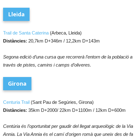
Lleida
Trail de Santa Caterina
(Arbeca, Lleida)
Distàncies:
20,7km D+346m / 12,2km D+143m
Segona edició d’una cursa que recorrerà l’entorn de la població a
través de pistes, camins i camps d’oliveres.
Girona
Centuria Trail
(Sant Pau de Segúries, Girona)
Distàncies:
35km D+2000/ 22km D+1100m / 12km D+600m
Centúria és l’oportunitat per gaudir del llegat arqueològic de la Via
Annia. La Via Annia és el camí d’origen romà que uneix des de fa