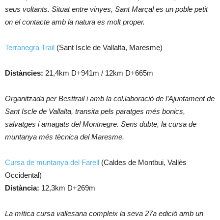
seus voltants. Situat entre vinyes, Sant Marçal es un poble petit
on el contacte amb la natura es molt proper.
Terranegra Trail
(Sant Iscle de Vallalta, Maresme)
Distàncies:
21,4km D+941m / 12km D+665m
Organitzada per Besttrail i amb la col.laboració de l’Ajuntament de
Sant Iscle de Vallalta, transita pels paratges més bonics,
salvatges i amagats del Montnegre. Sens dubte, la cursa de
muntanya més tècnica del Maresme.
Cursa de muntanya del Farell
(Caldes de Montbui, Vallès
Occidental)
Distància:
12,3km D+269m
La mítica cursa vallesana compleix la seva 27a edició amb un