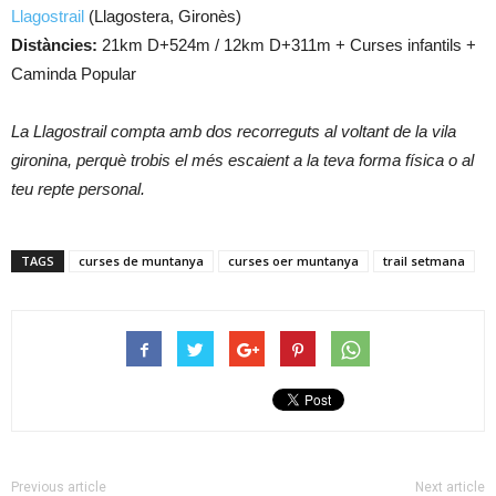
Llagostrail
(Llagostera, Gironès)
Distàncies:
21km D+524m / 12km D+311m + Curses infantils +
Caminda Popular
La Llagostrail compta amb dos recorreguts al voltant de la vila
gironina, perquè trobis el més escaient a la teva forma física o al
teu repte personal.
TAGS
curses de muntanya
curses oer muntanya
trail setmana
Previous article
Next article