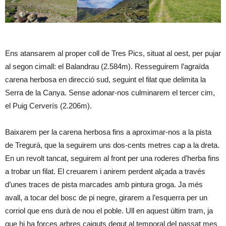
Ens atansarem al proper coll de Tres Pics, situat al oest, per pujar
al segon cimall: el Balandrau (2.584m). Resseguirem l’agraïda
carena herbosa en direcció sud, seguint el filat que delimita la
Serra de la Canya. Sense adonar-nos culminarem el tercer cim,
el Puig Cerverís (2.206m).
Baixarem per la carena herbosa fins a aproximar-nos a la pista
de Tregurà, que la seguirem uns dos-cents metres cap a la dreta.
En un revolt tancat, seguirem al front per una roderes d’herba fins
a trobar un filat. El creuarem i anirem perdent alçada a través
d’unes traces de pista marcades amb pintura groga. Ja més
avall, a tocar del bosc de pi negre, girarem a l’esquerra per un
corriol que ens durà de nou el poble. Ull en aquest últim tram, ja
que hi ha forces arbres caiguts degut al temporal del passat mes