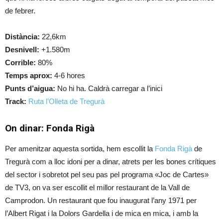
de febrer.
Distància:
22,6km
Desnivell:
+1.580m
Corrible:
80%
Temps aprox:
4-6 hores
Punts d’aigua:
No hi ha. Caldrà carregar a l’inici
Track:
Ruta l’Olleta de Tregurà
On dinar: Fonda Rigà
Per amenitzar aquesta sortida, hem escollit la
Fonda Rigà
de
Tregurà com a lloc idoni per a dinar, atrets per les bones crítiques
del sector i sobretot pel seu pas pel programa «Joc de Cartes»
de TV3, on va ser escollit el millor restaurant de la Vall de
Camprodon. Un restaurant que fou inaugurat l’any 1971 per
l’Albert Rigat i la Dolors Gardella i de mica en mica, i amb la