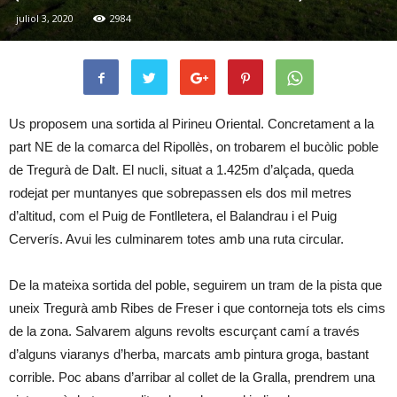
juliol 3, 2020
2984
Us proposem una sortida al Pirineu Oriental. Concretament a la
part NE de la comarca del Ripollès, on trobarem el bucòlic poble
de Tregurà de Dalt. El nucli, situat a 1.425m d’alçada, queda
rodejat per muntanyes que sobrepassen els dos mil metres
d’altitud, com el Puig de Fontlletera, el Balandrau i el Puig
Cerverís. Avui les culminarem totes amb una ruta circular.
De la mateixa sortida del poble, seguirem un tram de la pista que
uneix Tregurà amb Ribes de Freser i que contorneja tots els cims
de la zona. Salvarem alguns revolts escurçant camí a través
d’alguns viaranys d’herba, marcats amb pintura groga, bastant
corrible. Poc abans d’arribar al collet de la Gralla, prendrem una