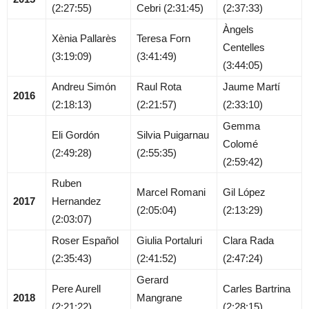
(2:27:55)
Cebri (2:31:45)
(2:37:33)
Àngels
Xènia Pallarès
Teresa Forn
Centelles
(3:19:09)
(3:41:49)
(3:44:05)
Andreu Simón
Raul Rota
Jaume Martí
2016
(2:18:13)
(2:21:57)
(2:33:10)
Gemma
Eli Gordón
Silvia Puigarnau
Colomé
(2:49:28)
(2:55:35)
(2:59:42)
Ruben
Marcel Romani
Gil López
2017
Hernandez
(2:05:04)
(2:13:29)
(2:03:07)
Roser Español
Giulia Portaluri
Clara Rada
(2:35:43)
(2:41:52)
(2:47:24)
Gerard
Pere Aurell
Carles Bartrina
2018
Mangrane
(2:21:22)
(2:28:15)