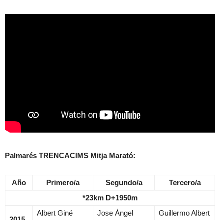
Palmarés TRENCACIMS Mitja Marató:
Año
Primero/a
Segundo/a
Tercero/a
*23km D+1950m
Albert Giné
Jose Ángel
Guillermo Albert
2015