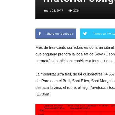
març 28, 2017
2724
Share on Facebook
Tweet on Twitt
Més de tres-cents corredors es donaran cita el p
que enguany prendrà la localitat de Seva (Oso
permetrà al participant conèixer a fons el ric pa
La modalitat ultra trail, de 84 quilòmetres i 4.6
del Parc com el Brull, Sant Elies, Sant Marçal
destaca l’alzina, el roure, el faig i l’avetosa, i
(1.706m).