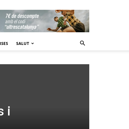
RSES
SALUT
 i