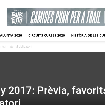
TALUNYA 2026
CIRCUITS CURSES 2026
HISTÒRIA DE LES CU
its i material obligatori
 2017: Prèvia, favorits
atori