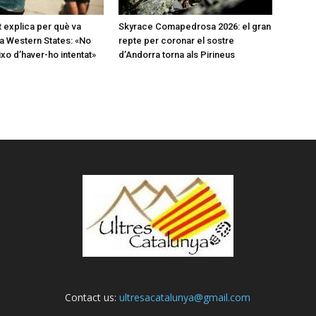
t explica per què va
Skyrace Comapedrosa 2026: el gran
a Western States: «No
repte per coronar el sostre
o d’haver-ho intentat»
d’Andorra torna als Pirineus
Contact us:
ultresacatalunya@gmail.com