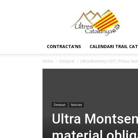
Ultres
Catalunya
CONTRACTA’NS
CALENDARI TRAIL CA
Home
Destacat
Ultra Montseny 2017: Prèvia, favor
Destacat
Notícies
Ultra Montseny
material oblig