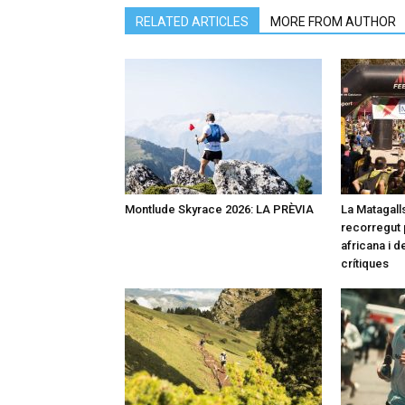
RELATED ARTICLES
MORE FROM AUTHOR
Montlude Skyrace 2026: LA PRÈVIA
La Matagalls
recorregut 
africana i 
crítiques