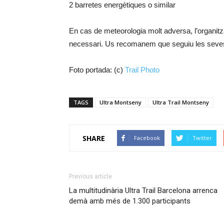
2 barretes energètiques o similar
En cas de meteorologia molt adversa, l’organi
necessari. Us recomanem que seguiu les sev
Foto portada: (c)
Trail Photo
TAGS
Ultra Montseny
Ultra Trail Montseny
SHARE
Facebook
Twitter
Previous article
La multitudinària Ultra Trail Barcelona arrenca
demà amb més de 1.300 participants