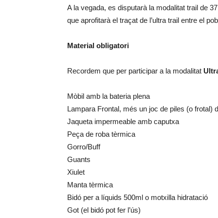
A la vegada, es disputarà la modalitat trail de 3
que aprofitarà el traçat de l’ultra trail entre el 
Material obligatori
Recordem que per participar a la modalitat
Ultr
Mòbil amb la bateria plena
Lampara Frontal, més un joc de piles (o frotal) 
Jaqueta impermeable amb caputxa
Peça de roba tèrmica
Gorro/Buff
Guants
Xiulet
Manta tèrmica
Bidó per a líquids 500ml o motxilla hidratació
Got (el bidó pot fer l’ús)