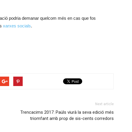
tzació podria demanar quelcom més en cas que fos
es
xarxes socials
.
Next article
Trencacims 2017: Paüls viurà la seva edició més
triomfant amb prop de sis-cents corredors