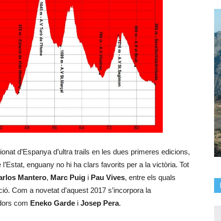
nat d’Espanya d’ultra trails en les dues primeres edicions,
’Estat, enguany no hi ha clars favorits per a la victòria. Tot
arlos Mantero
,
Marc Puig
i
Pau Vives
, entre els quals
ció. Com a novetat d’aquest 2017 s’incorpora la
redors com
Eneko Garde
i
Josep Pera
.