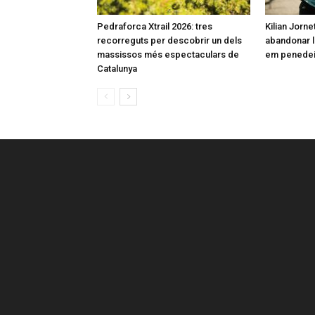
Pedraforca Xtrail 2026: tres
Kilian Jorne
recorreguts per descobrir un dels
abandonar l
massissos més espectaculars de
em penedeix
Catalunya