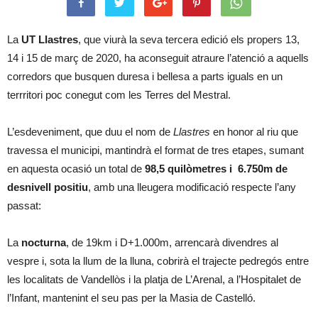
La
UT Llastres
, que viurà la seva tercera edició els propers 13,
14 i 15 de març de 2020, ha aconseguit atraure l’atenció a aquells
corredors que busquen duresa i bellesa a parts iguals en un
terrritori poc conegut com les Terres del Mestral.
L’esdeveniment, que duu el nom de
Llastres
en honor al riu que
travessa el municipi, mantindrà el format de tres etapes, sumant
en aquesta ocasió un total de
98,5 quilòmetres i 6.750m de
desnivell positiu
, amb una lleugera modificació respecte l’any
passat:
La
nocturna
, de 19km i D+1.000m, arrencarà divendres al
vespre i, sota la llum de la lluna, cobrirà el trajecte pedregós entre
les localitats de Vandellòs i la platja de L’Arenal, a l’Hospitalet de
l’Infant, mantenint el seu pas per la Masia de Castelló.