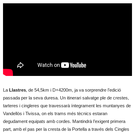
La
Llastres
, de 54,5km i D+4200m, ja va sorprendre l’edició
passada per la seva duresa. Un itinerari salvatge ple de crestes,
tarteres i cingleres que travessarà íntegrament les muntanyes de
Vandellòs i Tivissa, on els trams més tècnics estaran
degudament equipats amb cordes. Mantindrà l’exigent primera
part, amb el pas per la cresta de la Portella a través dels Cingles