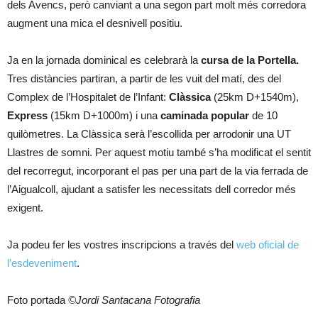
dels Avencs, però canviant a una segon part molt més corredora
augment una mica el desnivell positiu.
Ja en la jornada dominical es celebrarà la
cursa de la Portella.
Tres distàncies partiran, a partir de les vuit del matí, des del
Complex de l’Hospitalet de l’Infant:
Clàssica
(25km D+1540m),
Express
(15km D+1000m) i una
caminada popular
de 10
quilòmetres. La Clàssica serà l’escollida per arrodonir una UT
Llastres de somni. Per aquest motiu també s’ha modificat el sentit
del recorregut, incorporant el pas per una part de la via ferrada de
l’Aigualcoll, ajudant a satisfer les necessitats dell corredor més
exigent.
Ja podeu fer les vostres inscripcions a través del
web oficial de
l’esdeveniment
.
Foto portada
©Jordi Santacana Fotografia