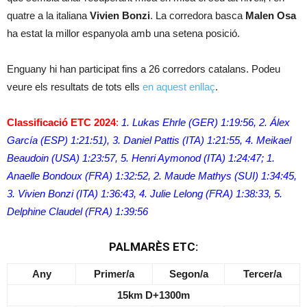
quatre a la italiana
Vivien Bonzi
. La corredora basca
Malen Osa
ha estat la millor espanyola amb una setena posició.
Enguany hi han participat fins a 26 corredors catalans. Podeu
veure els resultats de tots ells
en aquest enllaç
.
Classificació ETC 2024
:
1. Lukas Ehrle (GER) 1:19:56, 2. Álex
García (ESP) 1:21:51), 3. Daniel Pattis (ITA) 1:21:55, 4. Meikael
Beaudoin (USA) 1:23:57, 5. Henri Aymonod (ITA) 1:24:47; 1.
Anaelle Bondoux (FRA) 1:32:52, 2. Maude Mathys (SUI) 1:34:45,
3. Vivien Bonzi (ITA) 1:36:43, 4. Julie Lelong (FRA) 1:38:33, 5.
Delphine Claudel (FRA) 1:39:56
PALMARÈS ETC:
Any
Primer/a
Segon/a
Tercer/a
15km D+1300m