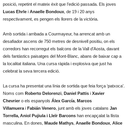
posició, repetint el mateix èxit que l’edició passada. Els joves
Lucas Ehrle
i
Anaelle Bondoux
, de 19 i 20 anys
respectivament, es pengen els llorers de la victòria.
Amb sortida i arribada a Courmayeur, ha arrencat amb un
desafiador ascens de 750 metres de desnivell positiu, on els
corredors han recorregut els balcons de la Vall d’Aosta, davant
dels fantàstics paisatges del Mont-Blanc, abans de baixar cap a
la localitat italiana. Una cursa ràpida i explosiva que just ha
celebrat la seva tercera edició.
La cursa ha presentat una línia de sortida que feia força ‘patxoca’.
Noms com
Roberto Delorenzi
,
Daniel Pattis
i
Xavier
Chevrier
o els espanyols
Álex García
,
Marcos
Villamuera
i
Fabián Venero
, junt amb els joves catalans
Jan
Torrella, Aniol Pujiula i Lleïr Barcons
han encapçalat la llista
masculina. En dones,
Maude Mathys
,
Anaelle Bondoux
,
Alice