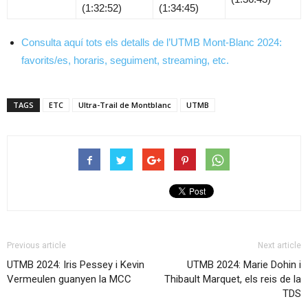
(1:32:52)
(1:34:45)
Consulta aquí tots els detalls de l’UTMB Mont-Blanc 2024:
favorits/es, horaris, seguiment, streaming, etc.
TAGS
ETC
Ultra-Trail de Montblanc
UTMB
Previous article
Next article
UTMB 2024: Iris Pessey i Kevin
UTMB 2024: Marie Dohin i
Vermeulen guanyen la MCC
Thibault Marquet, els reis de la
TDS