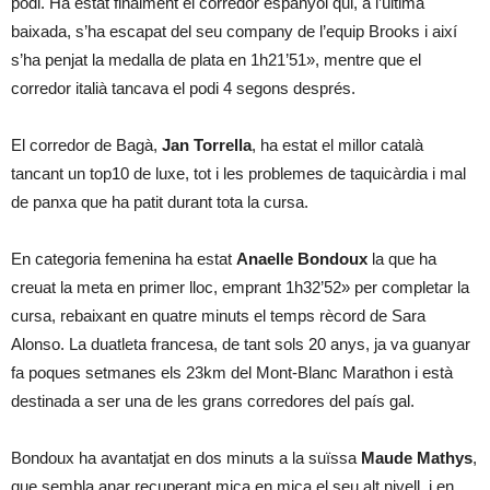
podi. Ha estat finalment el corredor espanyol qui, a l’última
baixada, s’ha escapat del seu company de l’equip Brooks i així
s’ha penjat la medalla de plata en 1h21’51», mentre que el
corredor italià tancava el podi 4 segons després.
El corredor de Bagà,
Jan Torrella
, ha estat el millor català
tancant un top10 de luxe, tot i les problemes de taquicàrdia i mal
de panxa que ha patit durant tota la cursa.
En categoria femenina ha estat
Anaelle Bondoux
la que ha
creuat la meta en primer lloc, emprant 1h32’52» per completar la
cursa, rebaixant en quatre minuts el temps rècord de Sara
Alonso. La duatleta francesa, de tant sols 20 anys, ja va guanyar
fa poques setmanes els 23km del Mont-Blanc Marathon i està
destinada a ser una de les grans corredores del país gal.
Bondoux ha avantatjat en dos minuts a la suïssa
Maude Mathys
,
que sembla anar recuperant mica en mica el seu alt nivell, i en