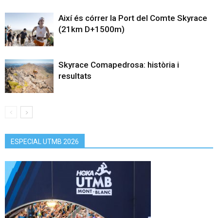
Així és córrer la Port del Comte Skyrace
(21km D+1500m)
Skyrace Comapedrosa: història i
resultats
ESPECIAL UTMB 2026