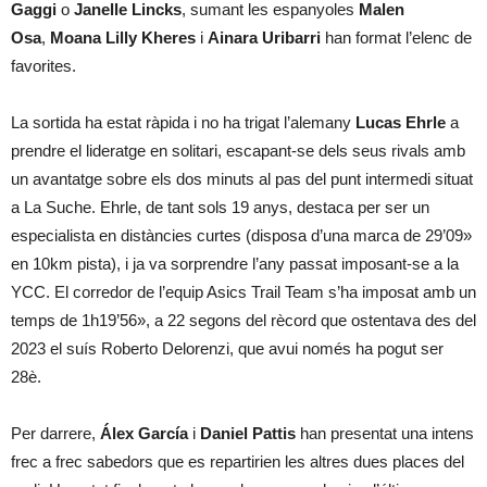
Gaggi
o
Janelle Lincks
, sumant les espanyoles
Malen
Osa
,
Moana Lilly Kheres
i
Ainara Uribarri
han format l’elenc de
favorites.
La sortida ha estat ràpida i no ha trigat l’alemany
Lucas Ehrle
a
prendre el lideratge en solitari, escapant-se dels seus rivals amb
un avantatge sobre els dos minuts al pas del punt intermedi situat
a La Suche. Ehrle, de tant sols 19 anys, destaca per ser un
especialista en distàncies curtes (disposa d’una marca de 29’09»
en 10km pista), i ja va sorprendre l’any passat imposant-se a la
YCC. El corredor de l’equip Asics Trail Team s’ha imposat amb un
temps de 1h19’56», a 22 segons del rècord que ostentava des del
2023 el suís Roberto Delorenzi, que avui només ha pogut ser
28è.
Per darrere,
Álex García
i
Daniel Pattis
han presentat una intens
frec a frec sabedors que es repartirien les altres dues places del