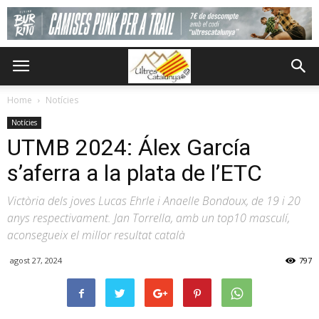
Home
Notícies
Notícies
UTMB 2024: Álex García
s’aferra a la plata de l’ETC
Victòria dels joves Lucas Ehrle i Anaelle Bondoux, de 19 i 20
anys respectivament. Jan Torrella, amb un top10 masculí,
aconsegueix el millor resultat català
agost 27, 2024
797