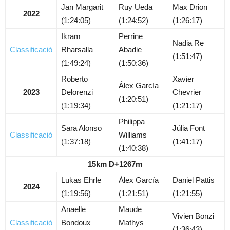
Jan Margarit
Ruy Ueda
Max Drion
2022
(1:24:05)
(1:24:52)
(1:26:17)
Ikram
Perrine
Nadia Re
Classificació
Rharsalla
Abadie
(1:51:47)
(1:49:24)
(1:50:36)
Roberto
Xavier
Álex García
2023
Delorenzi
Chevrier
(1:20:51)
(1:19:34)
(1:21:17)
Philippa
Sara Alonso
Júlia Font
Classificació
Williams
(1:37:18)
(1:41:17)
(1:40:38)
15km D+1267m
Lukas Ehrle
Álex García
Daniel Pattis
2024
(1:19:56)
(1:21:51)
(1:21:55)
Anaelle
Maude
Vivien Bonzi
Classificació
Bondoux
Mathys
(1:36:43)