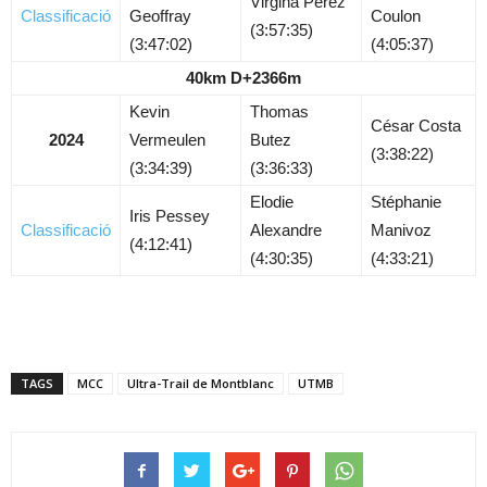
Virgina Pérez
Classificació
Geoffray
Coulon
(3:57:35)
(3:47:02)
(4:05:37)
40km D+2366m
Kevin
Thomas
César Costa
2024
Vermeulen
Butez
(3:38:22)
(3:34:39)
(3:36:33)
Elodie
Stéphanie
Iris Pessey
Classificació
Alexandre
Manivoz
(4:12:41)
(4:30:35)
(4:33:21)
TAGS
MCC
Ultra-Trail de Montblanc
UTMB