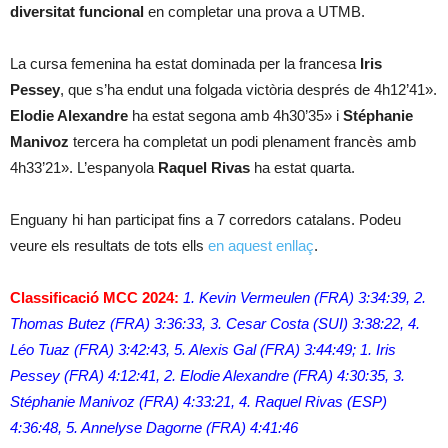
diversitat funcional
en completar una prova a UTMB.
La cursa femenina ha estat dominada per la francesa
Iris
Pessey
, que s’ha endut una folgada victòria després de 4h12’41».
Elodie Alexandre
ha estat segona amb 4h30’35» i
Stéphanie
Manivoz
tercera ha completat un podi plenament francès amb
4h33’21». L’espanyola
Raquel Rivas
ha estat quarta.
Enguany hi han participat fins a 7 corredors catalans. Podeu
veure els resultats de tots ells
en aquest enllaç
.
Classificació MCC 2024:
1. Kevin Vermeulen (FRA) 3:34:39, 2.
Thomas Butez (FRA) 3:36:33, 3. Cesar Costa (SUI) 3:38:22, 4.
Léo Tuaz (FRA) 3:42:43, 5. Alexis Gal (FRA) 3:44:49; 1. Iris
Pessey (FRA) 4:12:41, 2. Elodie Alexandre (FRA) 4:30:35, 3.
Stéphanie Manivoz (FRA) 4:33:21, 4. Raquel Rivas (ESP)
4:36:48, 5. Annelyse Dagorne (FRA) 4:41:46