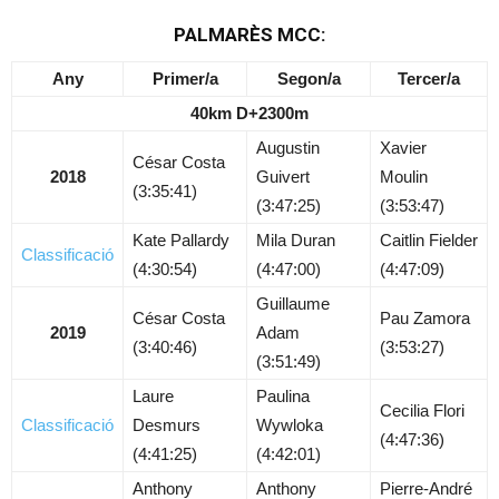
PALMARÈS MCC:
Any
Primer/a
Segon/a
Tercer/a
40km D+2300m
Augustin
Xavier
César Costa
2018
Guivert
Moulin
(3:35:41)
(3:47:25)
(3:53:47)
Kate Pallardy
Mila Duran
Caitlin Fielder
Classificació
(4:30:54)
(4:47:00)
(4:47:09)
Guillaume
César Costa
Pau Zamora
2019
Adam
(3:40:46)
(3:53:27)
(3:51:49)
Laure
Paulina
Cecilia Flori
Classificació
Desmurs
Wywloka
(4:47:36)
(4:41:25)
(4:42:01)
Anthony
Anthony
Pierre-André