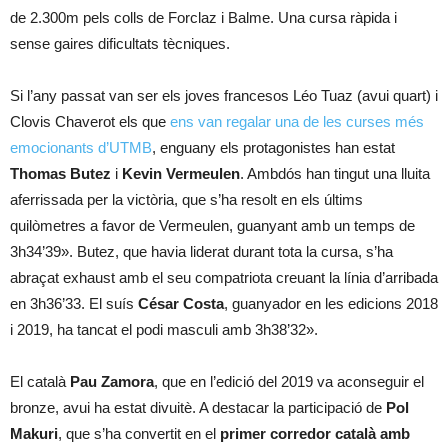
de 2.300m pels colls de Forclaz i Balme. Una cursa ràpida i
sense gaires dificultats tècniques.
Si l’any passat van ser els joves francesos Léo Tuaz (avui quart) i
Clovis Chaverot els que
ens van regalar una de les curses més
emocionants d’UTMB
, enguany els protagonistes han estat
Thomas Butez
i
Kevin Vermeulen
. Ambdós han tingut una lluita
aferrissada per la victòria, que s’ha resolt en els últims
quilòmetres a favor de Vermeulen, guanyant amb un temps de
3h34’39». Butez, que havia liderat durant tota la cursa, s’ha
abraçat exhaust amb el seu compatriota creuant la línia d’arribada
en 3h36’33. El suís
César Costa
, guanyador en les edicions 2018
i 2019, ha tancat el podi masculi amb 3h38’32».
El català
Pau Zamora
, que en l’edició del 2019 va aconseguir el
bronze, avui ha estat divuitè. A destacar la participació de
Pol
Makuri
, que s’ha convertit en el
primer corredor català amb