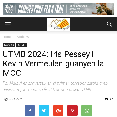
Home
Notícies
Notícies
UTMB
UTMB 2024: Iris Pessey i
Kevin Vermeulen guanyen la
MCC
Pol Makuri es converteix en el primer corredor català amb
diversitat funcional en finalitzar una prova UTMB
agost 26, 2024
971