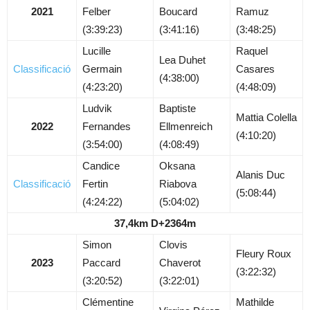
2021
Felber
Boucard
Ramuz
(3:39:23)
(3:41:16)
(3:48:25)
Lucille
Raquel
Lea Duhet
Classificació
Germain
Casares
(4:38:00)
(4:23:20)
(4:48:09)
Ludvik
Baptiste
Mattia Colella
2022
Fernandes
Ellmenreich
(4:10:20)
(3:54:00)
(4:08:49)
Candice
Oksana
Alanis Duc
Classificació
Fertin
Riabova
(5:08:44)
(4:24:22)
(5:04:02)
37,4km D+2364m
Simon
Clovis
Fleury Roux
2023
Paccard
Chaverot
(3:22:32)
(3:20:52)
(3:22:01)
Clémentine
Mathilde