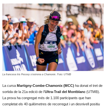
La francesa Iris Pessey s'estrena a Chamonix. Foto: UTMB
La cursa
Martigny-Combe-Chamonix (MCC)
ha donat el tret de
sortida de la 21a edició de l’
Ultra-Trail del Montblanc
(UTMB).
La prova ha congregat més de 1.100 participants que han
completat els 40 quilòmetres de recorregut i un desnivell positiu