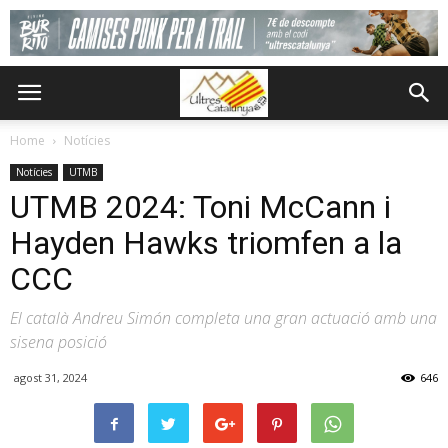
Home
Notícies
Notícies
UTMB
UTMB 2024: Toni McCann i
Hayden Hawks triomfen a la
CCC
El català Andreu Simón completa una gran actuació amb una
sisena posició
agost 31, 2024
646