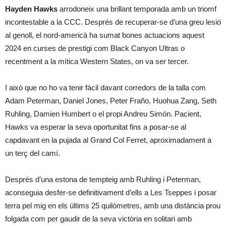
Hayden Hawks
arrodoneix una brillant temporada amb un triomf
incontestable a la CCC. Després de recuperar-se d’una greu lesió
al genoll, el nord-americà ha sumat bones actuacions aquest
2024 en curses de prestigi com Black Canyon Ultras o
recentment a la mítica Western States, on va ser tercer.
I això que no ho va tenir fàcil davant corredors de la talla com
Adam Peterman, Daniel Jones, Peter Fraño, Huohua Zang, Seth
Ruhling, Damien Humbert o el propi Andreu Simón. Pacient,
Hawks va esperar la seva oportunitat fins a posar-se al
capdavant en la pujada al Grand Col Ferret, aproximadament a
un terç del camí.
Després d’una estona de tempteig amb Ruhling i Peterman,
aconseguia desfer-se definitivament d’ells a Les Tseppes i posar
terra pel mig en els últims 25 quilòmetres, amb una distància prou
folgada com per gaudir de la seva victòria en solitari amb