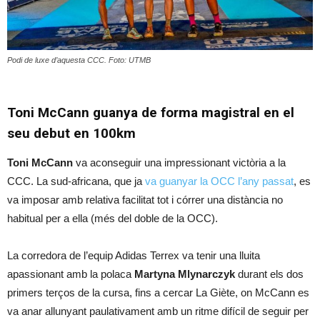
Podi de luxe d’aquesta CCC. Foto: UTMB
Toni McCann guanya de forma magistral en el
seu debut en 100km
Toni McCann
va aconseguir una impressionant victòria a la
CCC. La sud-africana, que ja
va guanyar la OCC l’any passat
, es
va imposar amb relativa facilitat tot i córrer una distància no
habitual per a ella (més del doble de la OCC).
La corredora de l’equip Adidas Terrex va tenir una lluita
apassionant amb la polaca
Martyna Mlynarczyk
durant els dos
primers terços de la cursa, fins a cercar La Giète, on McCann es
va anar allunyant paulativament amb un ritme difícil de seguir per