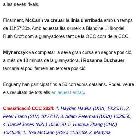
a les seves rivals.
Finalment,
McCann va creuar la línia d’arribada
amb un temps
de 11h57’39». Amb aquesta fita s’uneix a Blandine L’Hirondel i
Ruth Croft com a guanyadores tant de la OCC com de la CCC.
Mlynarczyk
va completar la seva gran cursa en segona posició,
a més de 13 minuts de la guanyadora, i
Rosanna Buchauer
tancaria el podi femení en tercera posició.
Enguany han participat fins a 59 corredors catalans. Podeu veure
els resultats de tots ells
en aquest enllaç
.
Classificació CCC 2024:
1. Hayden Hawks (USA) 10:20:11, 2.
Peter Fraňo (SLV) 10:27:17, 3. Adam Peterman (USA) 10:28:50,
4. Daniel Jones (NZL) 10:36:20, 5. Huohua Zhang (CHN)
10:45:28; 1. Toni McCann (RSA) 11:57:59, 2. Martyna