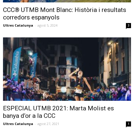
CCC® UTMB Mont Blanc: Història i resultats
corredors espanyols
Ultres Catalunya
-
agost 5, 2024
3
ESPECIAL UTMB 2021: Marta Molist es
banya d’or a la CCC
Ultres Catalunya
-
agost 27, 2021
1