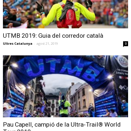
UTMB 2019: Guia del corredor català
Ultres Catalunya
-
agost 21, 2019
0
Pau Capell, campió de la Ultra-Trail® World