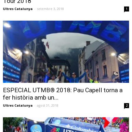
Tour 2018
Ultres Catalunya
-
setembre 3, 2018
1
ESPECIAL UTMB® 2018: Pau Capell torna a
fer història amb un...
Ultres Catalunya
-
agost 31, 2018
2