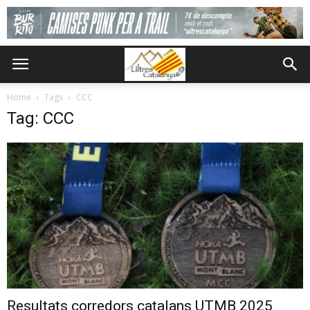
Home
Tags
CCC
Tag: CCC
Resultats corredors catalans UTMB 2025