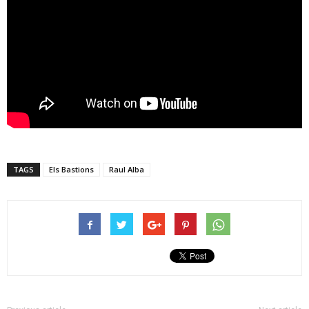
TAGS
Els Bastions
Raul Alba