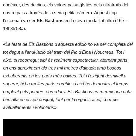
conèixer, des de dins, els valors paisatgístics dels ultratrails del
nostre pais a través de la seva petita càmera. Aquest cop
l’escenari va ser
Els Bastions
en la seva modalitat ultra (16è –
19h35’58»).
«La festa de Els Bastions d’aquesta edició no va ser completa del
tot degut a l’anul·lació del tram del Pic d’Eina i Noucreus. Tot i
això, el recorregut alpí és realment espectacular, aternant parts
on ens aproximem als tres mil metres d’alçada amb boscos
exhuberants en les parts més baixes. Tot i l’exigent desnivell a
superar, hi ha moltes parts corribles i així ho demostra el temps
empleat pels primers corredors. Els Bastions es mereix una nota
ben alta en el seu conjunt, tant per la organització, com per
avituallaments i voluntaris».