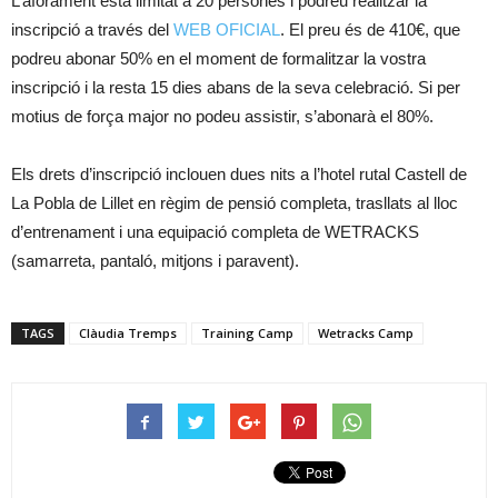
L’aforament està limitat a 20 persones i podreu realitzar la
inscripció a través del
WEB OFICIAL
. El preu és de 410€, que
podreu abonar 50% en el moment de formalitzar la vostra
inscripció i la resta 15 dies abans de la seva celebració. Si per
motius de força major no podeu assistir, s’abonarà el 80%.
Els drets d’inscripció inclouen dues nits a l’hotel rutal Castell de
La Pobla de Lillet en règim de pensió completa, trasllats al lloc
d’entrenament i una equipació completa de WETRACKS
(samarreta, pantaló, mitjons i paravent).
TAGS
Clàudia Tremps
Training Camp
Wetracks Camp