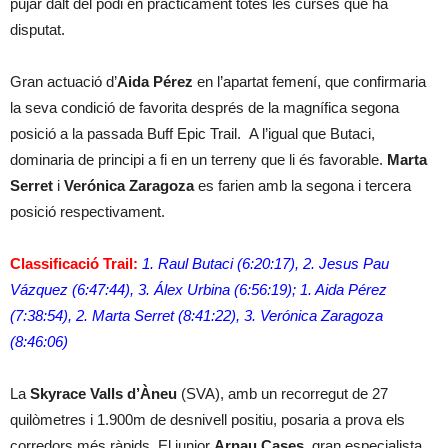
pujar dalt del podi en pràcticament totes les curses que ha
disputat.
Gran actuació d’
Aida Pérez
en l’apartat femení, que confirmaria
la seva condició de favorita després de la magnífica segona
posició a la passada Buff Epic Trail. A l’igual que Butaci,
dominaria de principi a fi en un terreny que li és favorable.
Marta
Serret
i
Verónica Zaragoza
es farien amb la segona i tercera
posició respectivament.
Classificació Trail:
1. Raul Butaci (6:20:17), 2. Jesus Pau
Vázquez (6:47:44), 3. Álex Urbina (6:56:19); 1. Aida Pérez
(7:38:54), 2. Marta Serret (8:41:22), 3. Verónica Zaragoza
(8:46:06)
La
Skyrace Valls d’Àneu
(SVA), amb un recorregut de 27
quilòmetres i 1.900m de desnivell positiu, posaria a prova els
corredors més ràpids. El junior
Arnau Cases
, gran especialista