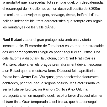
la modalitat que la precedia. Tot i semblar quelcom descafeïnada,
el recorregut de 48 quilòmetres i un desnivell positiu de 3.800m
no tenia res a envejar: exigent, salvatge, tècnic, indòmit i d’una
bellesa indescriptible, trets característics que sempre ens regala
les muntanyes de les valls d’Àneu.
Raul Butaci
va ser el gran protagonista amb una victòria
incontestable. El corredor de Tornabous es va mostrar intractable
des del començament i ningú va poder seguir el seu ritme. Dos
dels favorits a disputar-li la victòria, com
Oriol Prat
i
Carles
Mantero
, abaixarien els braços prematurament deixant escapar
a un Butaci que es mostrava ferm. D’aquest fet s’aprofitaria
l’atleta local
Jesus Pau Vázquez
, gran coneixedor d’aquestes
contrades, per endur-se la segona posició. Més aferrissada va
ser la lluita pel bronze, on
Ramon Curtó
i
Álex Urbina
protagonitzarien un magnífic duel, resolt a favor d’aquest últim en
el tram final. Gran temporada la del balear, que ha aconseguit