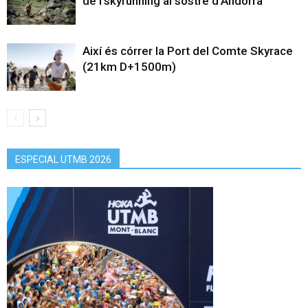
de l’skyrunning al sostre d’Andorra
Així és córrer la Port del Comte Skyrace
(21km D+1500m)
ESPECIAL UTMB 2026