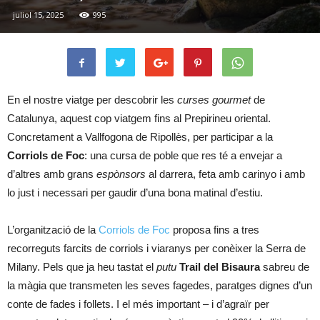
juliol 15, 2025
995
En el nostre viatge per descobrir les
curses gourmet
de
Catalunya, aquest cop viatgem fins al Prepirineu oriental.
Concretament a Vallfogona de Ripollès, per participar a la
Corriols de Foc
: una cursa de poble que res té a envejar a
d’altres amb grans
espònsors
al darrera, feta amb carinyo i amb
lo just i necessari per gaudir d’una bona matinal d’estiu.
L’organització de la
Corriols de Foc
proposa fins a tres
recorreguts farcits de corriols i viaranys per conèixer la Serra de
Milany. Pels que ja heu tastat el
putu
Trail del Bisaura
sabreu de
la màgia que transmeten les seves fagedes, paratges dignes d’un
conte de fades i follets. I el més important – i d’agraïr per