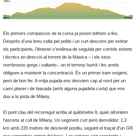
Els primers compassos de la cursa ja posen tothom a lloc.
Després d’una breu volta pel poble i un curt descens per estirar
els participants, l’itinerari s’endinsa de seguida per corriols estrets
i tècnics en direcció al torrent de la Masica – i els seus
nombrosos gorgs i saltants-, on el terreny humit i les arrels
obliguen a mantenir la concentració. És un primer tram exigent,
però de bon fer. A mitja pujada ens desviem cap al nord per un
camí planer i de baixada (amb alguna pujadeta curta) que ens
duu a la pista de Milany.
El punt clau del recorregut arriba al quilòmetre 8, quan afrontem
l’ascens al coll de Milany. Un segment curt però demolidor: 1,3
km amb 220 metres de desnivell positiu, seguint el traçat d’un GR
que serpenteja enmig del bosc. Les rampes són constants i