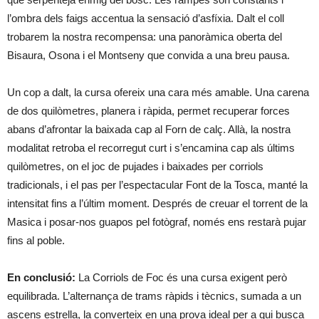
l’ombra dels faigs accentua la sensació d’asfíxia. Dalt el coll
trobarem la nostra recompensa: una panoràmica oberta del
Bisaura, Osona i el Montseny que convida a una breu pausa.
Un cop a dalt, la cursa ofereix una cara més amable. Una carena
de dos quilòmetres, planera i ràpida, permet recuperar forces
abans d’afrontar la baixada cap al Forn de calç. Allà, la nostra
modalitat retroba el recorregut curt i s’encamina cap als últims
quilòmetres, on el joc de pujades i baixades per corriols
tradicionals, i el pas per l’espectacular Font de la Tosca, manté la
intensitat fins a l’últim moment. Després de creuar el torrent de la
Masica i posar-nos guapos pel fotògraf, només ens restarà pujar
fins al poble.
En conclusió:
La Corriols de Foc és una cursa exigent però
equilibrada. L’alternança de trams ràpids i tècnics, sumada a un
ascens estrella, la converteix en una prova ideal per a qui busca