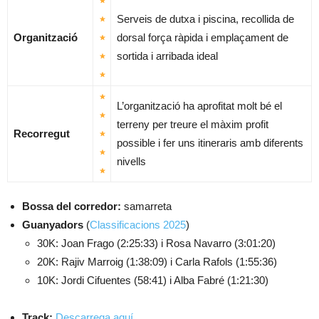
Serveis de dutxa i piscina, recollida de
Organització
dorsal força ràpida i emplaçament de
sortida i arribada ideal
L’organització ha aprofitat molt bé el
terreny per treure el màxim profit
Recorregut
possible i fer uns itineraris amb diferents
nivells
Bossa del corredor:
samarreta
Guanyadors
(
Classificacions 2025
)
30K: Joan Frago (2:25:33) i Rosa Navarro (3:01:20)
20K: Rajiv Marroig (1:38:09) i Carla Rafols (1:55:36)
10K: Jordi Cifuentes (58:41) i Alba Fabré (1:21:30)
Track:
Descarrega aquí