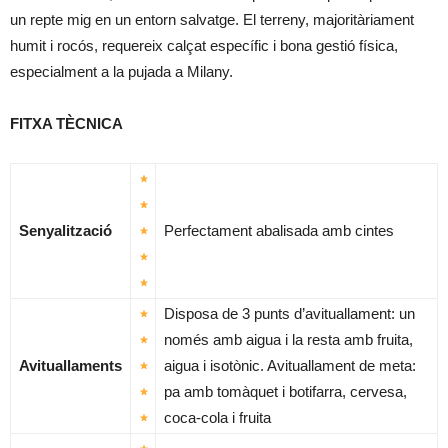
un repte mig en un entorn salvatge. El terreny, majoritàriament
humit i rocós, requereix calçat específic i bona gestió física,
especialment a la pujada a Milany.
FITXA TÈCNICA
Senyalització
Perfectament abalisada amb cintes
Disposa de 3 punts d’avituallament: un
només amb aigua i la resta amb fruita,
Avituallaments
aigua i isotònic. Avituallament de meta:
pa amb tomàquet i botifarra, cervesa,
coca-cola i fruita