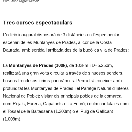
Foto: Jose Miguel Muñoz
Tres curses espectaculars
L’edició inaugural disposarà de 3 distàncies en l’espectacular
escenari de les Muntanyes de Prades, al cor de la Costa
Daurada, amb sortida i arribada des de la bucòlica vila de Prades:
La
Muntanyes de Prades (100k)
, de 102km i D+5.250m,
realitzarà una gran volta circular a través de sinuosos senders,
boscos frondosos i cims panoràmics. Permetrà conèixer amb
profunditat les Muntanyes de Prades i el Paratge Natural d’Interès
Nacional de Poblet; visitar els principals pobles de la comarca
com Rojals, Farena, Capafonts o La Febró; i culminar talaies com
el Tossal de la Baltassana (1.200m) o el Puig de Gallicant
(1.009m).