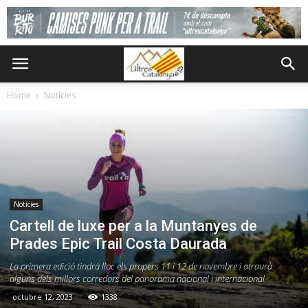
Home
Notícies
Notícies
Cartell de luxe per a la Muntanyes de
Prades Epic Trail Costa Daurada
La primera edició tindrà lloc els propers 11 i 12 de novembre i atraurà
alguns dels millors corredors del panorama nacional i internacional
octubre 12, 2023
1338