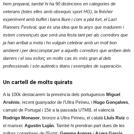
hem preparat, també hi ha 90 distincions en categories de
veterans (totes elles amb obsequis sport HG), la finisher
experiment amb buffet i barra lliure i com a plat fort, el Last
Ranners Festival, que és una idea que fa anys que madurem i
estem convençuts que serà una festa tant per als corredors que
ja han arribat a meta i ho vulguin celebrar amb un molt bon
ambient i per descomptat per a aquells corredors que arriben dels
darrers i el seu esforç en molts cas és més gran al dels
professionals i són autèntics titans i exemples de superació».
Un cartell de molts quirats
A la 100k destacarem la presència dels portuguesos
Miguel
Arsénio
, recent guanyador de l’Ultra Pirineu, i
Hugo Gonçalves
,
campió de Portugal i 15è a la passada UTMB, el valencià
Rodrigo Monasor
, bronze a Ultra Pirineu, el català
Lluís Ruiz
o
el manxec
Agustin Luján
. També hi prendran part dues de les
millors corredores de l’Estat,
Gemma Arenas
i
Azara García
,