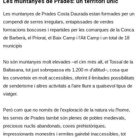
Les muntanyes de Prades: un territori únic
Les muntanyes de Prades Costa Daurada estan formades per un
compendi de serres irregulars, entapissades de verdes
formacions boscoses i repartides per les comarques de la Conca
de Barberà, el Priorat, el Baix Camp i l’Alt Camp i un total de 18
municipis
No són muntanyes molt elevades –el cim més alt, el Tossal de la
Baltasana, tot just sobrepassa els 1.200 m d’altitud–, cosa que
les converteix en molt accessibles, oferint il·limitades possibilitats
de senderisme i altres activitats a l’aire lliure a qualsevol tipus de
viatger.
Però com que no només de l’exploració de la natura viu l’home,
les serres de Prades també són plenes de pobles medievals,
preciosos nuclis abandonats, coves prehistòriques,
impressionants monestirs i ermites gairebé inaccessibles, tot