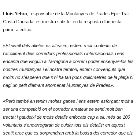
Lluis Yebra
, responsable de la Muntanyes de Prades Epic Trail
Costa Daurada, es mostra satisfet en la resposta d’aquesta
primera edició:
«El nivell dels atletes és altíssim, estem molt contents de
l’acolliment dels corredors professionals i internacionals i ens
encanta que vinguin a Tarragona a córrer i poder ensenyar-los les
nostres muntanyes i el nostre territori, estem convençuts que
molts no s’esperen que n’hi ha tan pocs quilòmetres de la platja hi
hagi un petit diamant anomenat Muntanyes de Prades».
«Però també en tenim moltes ganes i ens estem esforçant molt a
ser una competició on el corredor amateur se senti molt ben
tractat i gaudeixi de molts detalls enfocats cap a ell, més de 100
voluntaris s’encarregaran de cuidar tots els detalls; en aquest
sentit crec que es sorprendran amb la bossa del corredor que els