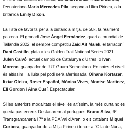
l’ecuatoriana
Maria Mercedes Pila
, segona a Ultra Pirineu, o la
britànica
Emily Dixon
.
La llista de favorits per a la distància mitja, de 50k, fa realment
patxoca. El granadí
Jose Ángel Fernández
, quart al mundial de
Tailàndia 2022, el sempre competitiu
Zaid Ait Malek
, el tarraconí
Dani Castillo
, plata a les Golden Trail National Series 2021,
Julen Calvó
, actual campió de Catalunya d’Ultres, o
Ivan
Moreno
, guanyador de l’UT Guara Somontano. En noies el nivell
és altíssim i la lluita pel podi serà aferrissada:
Oihana Kortazar,
Itziar Oteiza, Roser Español, Mònica Vives, Montse Martínez,
Eli Gordon
i
Aina Cusí
. Espectacular.
Si les anteriors modalitats el nivell és altíssim, la més curta no es
queda pas enrere. Destacarem al portugués
Bruno Silva
, 6º
Transgrancanaria i 7º a la PDA Val d’Aran, o els catalans
Miquel
Corbera
, guanyador de la Mitja Pirineu i tercer a l’Olla de Núria,