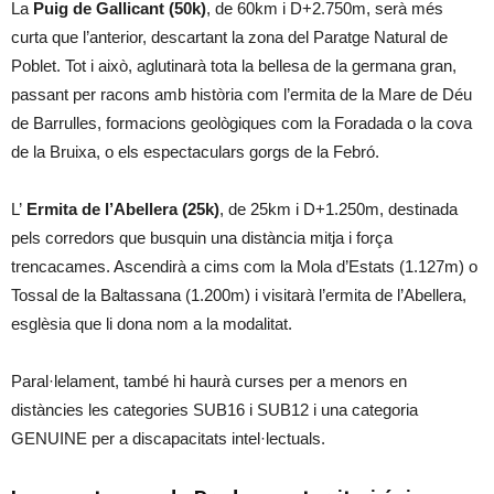
La
Puig de Gallicant (50k)
, de 60km i D+2.750m, serà més
curta que l’anterior, descartant la zona del Paratge Natural de
Poblet. Tot i això, aglutinarà tota la bellesa de la germana gran,
passant per racons amb història com l’ermita de la Mare de Déu
de Barrulles, formacions geològiques com la Foradada o la cova
de la Bruixa, o els espectaculars gorgs de la Febró.
L’
Ermita de l’Abellera (25k)
, de 25km i D+1.250m, destinada
pels corredors que busquin una distància mitja i força
trencacames. Ascendirà a cims com la Mola d’Estats (1.127m) o
Tossal de la Baltassana (1.200m) i visitarà l’ermita de l’Abellera,
esglèsia que li dona nom a la modalitat.
Paral·lelament, també hi haurà curses per a menors en
distàncies les categories SUB16 i SUB12 i una categoria
GENUINE per a discapacitats intel·lectuals.