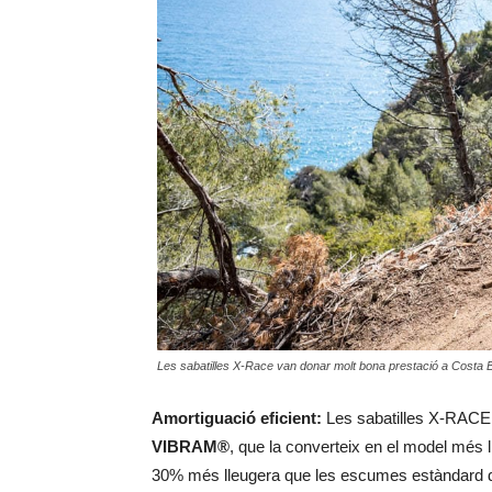
Les sabatilles X-Race van donar molt bona prestació a Costa
Amortiguació eficient:
Les sabatilles X-RACE 
VIBRAM®
, que la converteix en el model més 
30% més lleugera que les escumes estàndard de