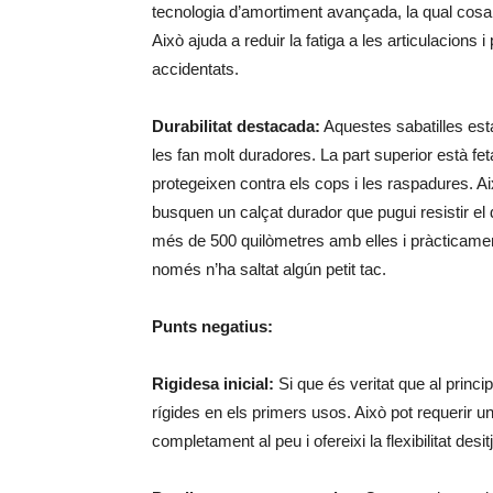
tecnologia d’amortiment avançada, la qual cosa 
Això ajuda a reduir la fatiga a les articulacion
accidentats.
Durabilitat destacada:
Aquestes sabatilles esta
les fan molt duradores. La part superior està fet
protegeixen contra els cops i les raspadures. A
busquen un calçat durador que pugui resistir el 
més de 500 quilòmetres amb elles i pràcticament
només n’ha saltat algún petit tac.
Punts negatius:
Rigidesa inicial:
Si que és veritat que al princ
rígides en els primers usos. Això pot requerir u
completament al peu i ofereixi la flexibilitat de