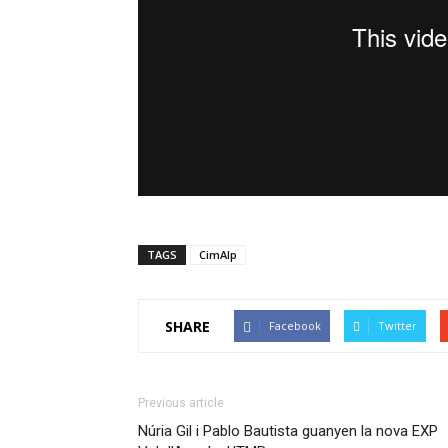
TAGS
CimAlp
SHARE
Facebook
Twitter
Previous article
Núria Gil i Pablo Bautista guanyen la nova EXP