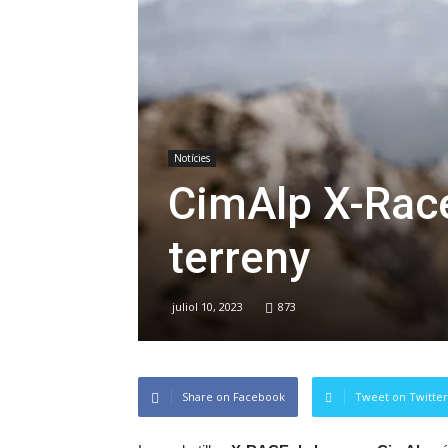
Notícies
CimAlp X-Race
terreny
juliol 10, 2023
873
Share on Facebook
Tweet on Twitter