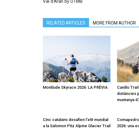
Val d’Aran by UTMB
RELATED ARTICLES
MORE FROM AUTHOR
Montlude Skyrace 2026: LA PRÈVIA
Canillo Trai
distàncies p
muntanya d
Cinc catalans desafien l’elit mundial
Comapedros
a la Salomon Pitz Alpine Glacier Trail
2026: una e