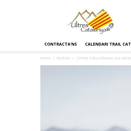
Ultres
Catalunya
CONTRACTA’NS
CALENDARI TRAIL CA
Home
Notícies
CimAlp X-Race Review: una sabatil