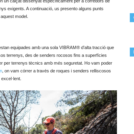
n un calçat dissenyat específicament per a corredors de
renys exigents. A continuació, us presento alguns punts
r aquest model.
stan equipades amb una sola VIBRAM® d’alta tracció que
sos terrenys, des de senders rocosos fins a superfícies
er per terrenys tècnics amb més seguretat. Ho vam poder
n
, on vam córrer a través de roques i senders relliscosos
excel·lent.