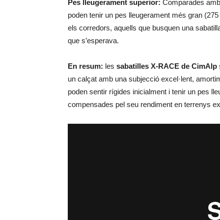
Pes lleugerament superior:
Comparades amb al
poden tenir un pes lleugerament més gran (275 gr
els corredors, aquells que busquen una sabatill
que s’esperava.
En resum:
les
sabatilles X-RACE de CimAlp
un calçat amb una subjecció excel·lent, amortim
poden sentir rígides inicialment i tenir un pes 
compensades pel seu rendiment en terrenys ex