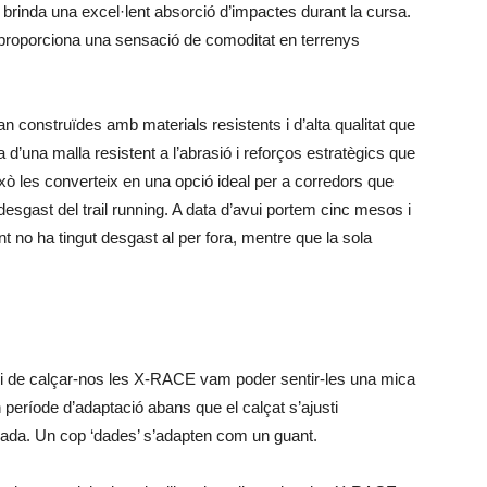
brinda una excel·lent absorció d’impactes durant la cursa.
s i proporciona una sensació de comoditat en terrenys
n construïdes amb materials resistents i d’alta qualitat que
a d’una malla resistent a l’abrasió i reforços estratègics que
ixò les converteix en una opció ideal per a corredors que
desgast del trail running. A data d’avui portem cinc mesos i
 no ha tingut desgast al per fora, mentre que la sola
ipi de calçar-nos les X-RACE vam poder sentir-les una mica
n període d’adaptació abans que el calçat s’ajusti
sitjada. Un cop ‘dades’ s’adapten com un guant.