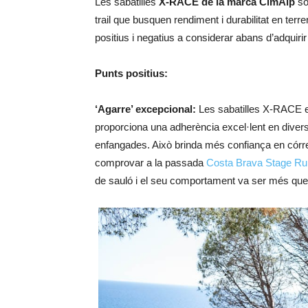
Les sabatilles
X-RACE de la marca CimAlp
só
trail que busquen rendiment i durabilitat en ter
positius i negatius a considerar abans d’adquiri
Punts positius:
‘Agarre’ excepcional:
Les sabatilles X-RACE e
proporciona una adherència excel·lent en diver
enfangades. Això brinda més confiança en córr
comprovar a la passada
Costa Brava Stage Ru
de sauló i el seu comportament va ser més que 