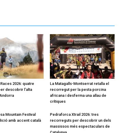
l Races 2026: quatre
La Matagalls-Montserrat retalla el
er descobrir l’alta
recorregut per la pesta porcina
’Andorra
africana i desferma una allau de
crítiques
a Mountain Festival
Pedraforca Xtrail 2026: tres
dició amb accent català
recorreguts per descobrir un dels
massissos més espectaculars de
Catalunya