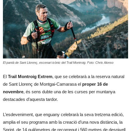
El pantà de Sant Llorenç, escenari icònic del Trail Montroig. Foto: Chris Alonso
El
Trail Montroig Extrem
, que se celebrarà a la reserva natural
de Sant Llorenç de Montgai-Camarasa el
proper 16 de
novembre
, és sens dubte una de les curses per muntanya
destacades d’aquesta tardor.
L’esdeveniment, que enguany celebrarà la seva tretzena edició,
amplia el seu programa amb la creació d’una nova distància, la
Sprint, de 14 quilòmetres de recorregut i 560 metres de desnivell