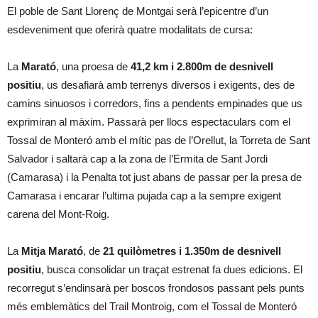
El poble de Sant Llorenç de Montgai serà l’epicentre d’un
esdeveniment que oferirà quatre modalitats de cursa:
La
Marató
, una proesa de
41,2 km i 2.800m de desnivell
positiu
, us desafiarà amb terrenys diversos i exigents, des de
camins sinuosos i corredors, fins a pendents empinades que us
exprimiran al màxim. Passarà per llocs espectaculars com el
Tossal de Monteró amb el mític pas de l’Orellut, la Torreta de Sant
Salvador i saltarà cap a la zona de l’Ermita de Sant Jordi
(Camarasa) i la Penalta tot just abans de passar per la presa de
Camarasa i encarar l’ultima pujada cap a la sempre exigent
carena del Mont-Roig.
La
Mitja Marató
, de
21 quilòmetres i 1.350m de desnivell
positiu
, busca consolidar un traçat estrenat fa dues edicions. El
recorregut s’endinsarà per boscos frondosos passant pels punts
més emblemàtics del Trail Montroig, com el Tossal de Monteró