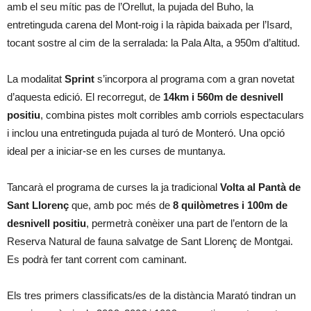
amb el seu mític pas de l’Orellut, la pujada del Buho, la
entretinguda carena del Mont-roig i la ràpida baixada per l’Isard,
tocant sostre al cim de la serralada: la Pala Alta, a 950m d’altitud.
La modalitat
Sprint
s’incorpora al programa com a gran novetat
d’aquesta edició. El recorregut, de
14km i 560m de desnivell
positiu
, combina pistes molt corribles amb corriols espectaculars
i inclou una entretinguda pujada al turó de Monteró. Una opció
ideal per a iniciar-se en les curses de muntanya.
Tancarà el programa de curses la ja tradicional
Volta al Pantà de
Sant Llorenç
que, amb poc més de
8 quilòmetres i 100m de
desnivell positiu
, permetrà conèixer una part de l’entorn de la
Reserva Natural de fauna salvatge de Sant Llorenç de Montgai.
Es podrà fer tant corrent com caminant.
Els tres primers classificats/es de la distància Marató tindran un