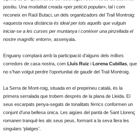
positiu. Una modalitat creada
«per petició popular»
, tal i com
reconeix en Raül Butaci, un dels organitzadors del Trail Montroig:
«aquesta nova distància és ideal per tots aquells que vulguin
iniciar-se a les curses per muntanya i conèixer una pinzellada el
nostre magnífic entorn»,
assenyala.
Enguany comptarà amb la participació d’alguns dels millors
corredors de casa nostra, com
Lluís Ruiz
i
Lorena Cubillas
, que
no s’han volgut perdre l’oportunitat de gaudir del Trail Montroig.
La Serra de Mont-roig, situada en el prepirineu català, és la
primera serralada que trobem després de la plana de Lleida. El
seus escarpats penya-segats de tonalitats fèrrics conformen un
conjunt d’una bellesa única. Les aigües del pantà de Sant Llorenç
romanen tranquil·les als seus peus, formant a la seva llera les
singulars ‘platges’.