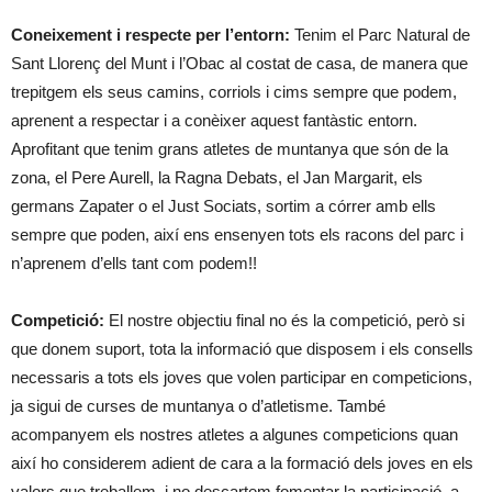
Coneixement i respecte per l’entorn:
Tenim el Parc Natural de
Sant Llorenç del Munt i l’Obac al costat de casa, de manera que
trepitgem els seus camins, corriols i cims sempre que podem,
aprenent a respectar i a conèixer aquest fantàstic entorn.
Aprofitant que tenim grans atletes de muntanya que són de la
zona, el Pere Aurell, la Ragna Debats, el Jan Margarit, els
germans Zapater o el Just Sociats, sortim a córrer amb ells
sempre que poden, així ens ensenyen tots els racons del parc i
n’aprenem d’ells tant com podem!!
Competició:
El nostre objectiu final no és la competició, però si
que donem suport, tota la informació que disposem i els consells
necessaris a tots els joves que volen participar en competicions,
ja sigui de curses de muntanya o d’atletisme. També
acompanyem els nostres atletes a algunes competicions quan
així ho considerem adient de cara a la formació dels joves en els
valors que treballem, i no descartem fomentar la participació, a