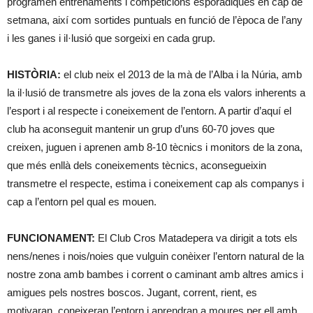
programen entrenaments i competicions esporàdiques en cap de
setmana, així com sortides puntuals en funció de l’època de l’any
i les ganes i il·lusió que sorgeixi en cada grup.
HISTÒRIA:
el club neix el 2013 de la mà de l’Alba i la Núria, amb
la il·lusió de transmetre als joves de la zona els valors inherents a
l’esport i al respecte i coneixement de l’entorn. A partir d’aquí el
club ha aconseguit mantenir un grup d’uns 60-70 joves que
creixen, juguen i aprenen amb 8-10 tècnics i monitors de la zona,
que més enllà dels coneixements tècnics, aconsegueixin
transmetre el respecte, estima i coneixement cap als companys i
cap a l’entorn pel qual es mouen.
FUNCIONAMENT:
El Club Cros Matadepera va dirigit a tots els
nens/nenes i nois/noies que vulguin conèixer l’entorn natural de la
nostre zona amb bambes i corrent o caminant amb altres amics i
amigues pels nostres boscos. Jugant, corrent, rient, es
motivaran, coneixeran l’entorn i aprendran a moures per ell amb