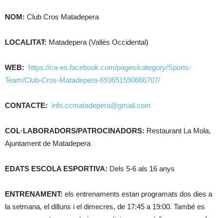
NOM:
Club Cros Matadepera
LOCALITAT:
Matadepera (Vallès Occidental)
WEB:
https://ca-es.facebook.com/pages/category/Sports-
Team/Club-Cros-Matadepera-693651590666707/
CONTACTE:
info.ccmatadepera@gmail.com
COL·LABORADORS/PATROCINADORS:
Restaurant La Mola,
Ajuntament de Matadepera
EDATS ESCOLA ESPORTIVA:
Dels 5-6 als 16 anys
ENTRENAMENT:
els entrenaments estan programats dos dies a
la setmana, el dilluns i el dimecres, de 17:45 a 19:00. També es