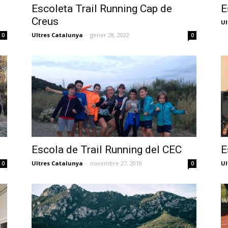
Escoleta Trail Running Cap de
E
Creus
Ul
Ultres Catalunya
-
gener 28, 2022
0
0
Escola de Trail Running del CEC
E
Ultres Catalunya
-
novembre 27, 2019
Ul
0
0