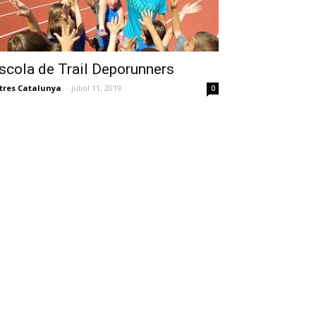
scola de Trail Deporunners
tres Catalunya
-
juliol 11, 2019
0