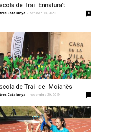
scola de Trail Ennatura’t
tres Catalunya
-
octubre 18, 2020
0
scola de Trail del Moianès
tres Catalunya
-
novembre 20, 2019
1