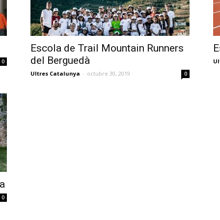
Escola de Trail Mountain Runners
E
del Berguedà
Ul
0
Ultres Catalunya
-
octubre 30, 2019
0
na
0