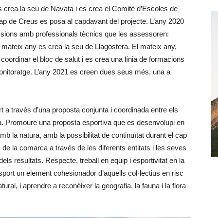
s crea la seu de Navata i es crea el Comitè d’Escoles de
ap de Creus es posa al capdavant del projecte. L’any 2020
issions amb professionals tècnics que les assessoren:
l mateix any es crea la seu de Llagostera. El mateix any,
a coordinar el bloc de salut i es crea una línia de formacions
e monitoratge. L’any 2021 es creen dues seus més, una a
ort a través d’una proposta conjunta i coordinada entre els
a. Promoure una proposta esportiva que es desenvolupi en
 amb la natura, amb la possibilitat de continuïtat durant el cap
 de la comarca a través de les diferents entitats i les seves
dels resultats. Respecte, treball en equip i esportivitat en la
’esport un element cohesionador d’aquells col·lectius en risc
ural, i aprendre a reconèixer la geografia, la fauna i la flora