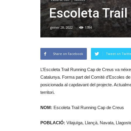
Escoleta Trai
gener 28, 2022
1784
Share on Facebook
Tweet on Twitt
L’Escoleta Trail Running Cap de Creus va néixer
Catalunya. Forma part del Comitè d’Escoles de
posicionada al capdavant del projecte. Actualm
territori.
NOM:
Escoleta Trail Running Cap de Creus
POBLACIÓ:
Vilajuïga, Llançà, Navata, Llagos