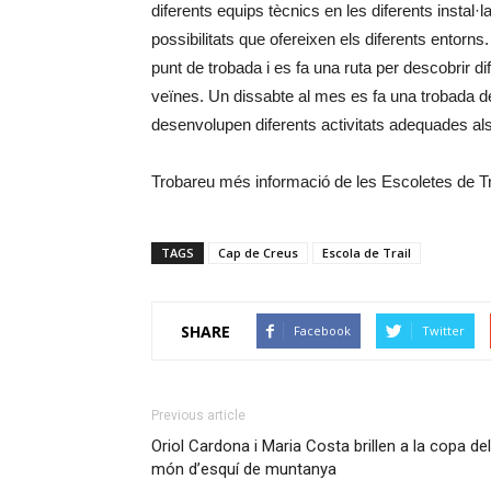
diferents equips tècnics en les diferents instal·l
possibilitats que ofereixen els diferents entorn
punt de trobada i es fa una ruta per descobrir di
veïnes. Un dissabte al mes es fa una trobada de
desenvolupen diferents activitats adequades als
Trobareu més informació de les Escoletes de Tr
TAGS
Cap de Creus
Escola de Trail
SHARE
Facebook
Twitter
Previous article
Oriol Cardona i Maria Costa brillen a la copa del
món d’esquí de muntanya