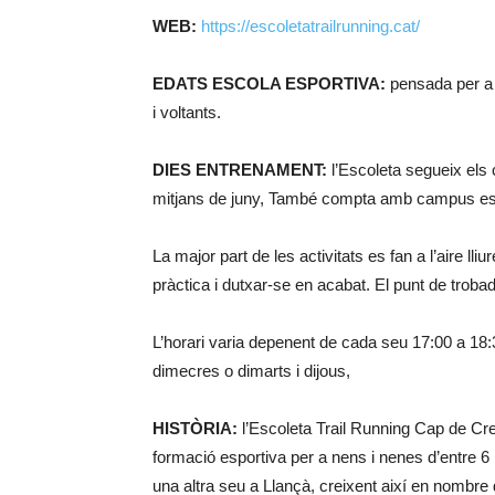
WEB:
https://escoletatrailrunning.cat/
EDATS ESCOLA ESPORTIVA:
pensada per a 
i voltants.
DIES ENTRENAMENT:
l’Escoleta segueix els 
mitjans de juny, També compta amb campus espo
La major part de les activitats es fan a l’aire ll
pràctica i dutxar-se en acabat. El punt de trob
L’horari varia depenent de cada seu 17:00 a 18:3
dimecres o dimarts i dijous,
HISTÒRIA:
l’Escoleta Trail Running Cap de Cre
formació esportiva per a nens i nenes d’entre 6 i
una altra seu a Llançà, creixent així en nombre d