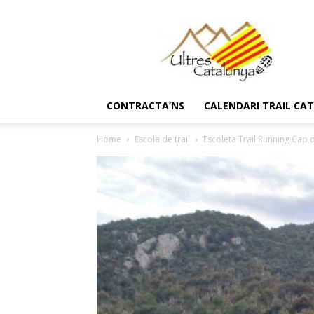
Ultres
Catalunya
CONTRACTA’NS
CALENDARI TRAIL CA
Home
Escola de trail
Escoleta Trail Running Cap 