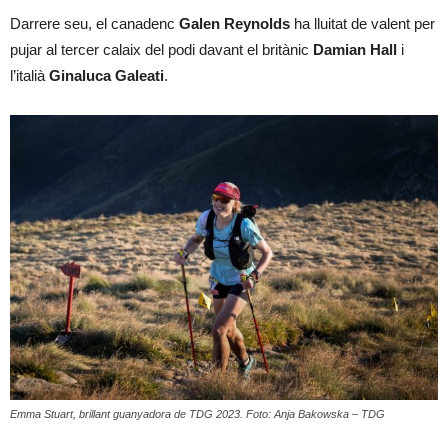
Darrere seu, el canadenc
Galen Reynolds
ha lluitat de valent per
pujar al tercer calaix del podi davant el britànic
Damian Hall
i
l’italià
Ginaluca Galeati
.
Emma Stuart, brillant guanyadora de TDG 2023. Foto: Anja Bakowska – TDG