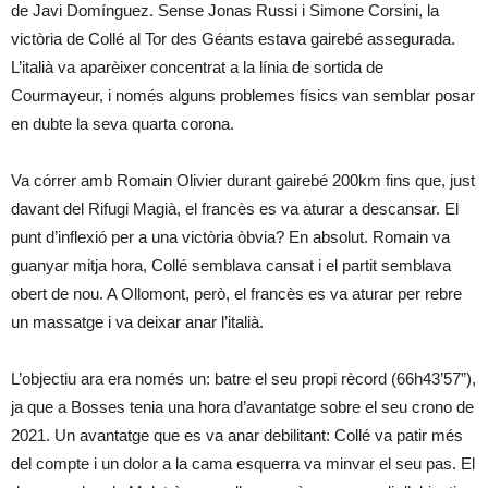
de Javi Domínguez. Sense Jonas Russi i Simone Corsini, la
victòria de Collé al Tor des Géants estava gairebé assegurada.
L’italià va aparèixer concentrat a la línia de sortida de
Courmayeur, i només alguns problemes físics van semblar posar
en dubte la seva quarta corona.
Va córrer amb Romain Olivier durant gairebé 200km fins que, just
davant del Rifugi Magià, el francès es va aturar a descansar. El
punt d’inflexió per a una victòria òbvia? En absolut. Romain va
guanyar mitja hora, Collé semblava cansat i el partit semblava
obert de nou. A Ollomont, però, el francès es va aturar per rebre
un massatge i va deixar anar l’italià.
L’objectiu ara era només un: batre el seu propi rècord (66h43’57”),
ja que a Bosses tenia una hora d’avantatge sobre el seu crono de
2021. Un avantatge que es va anar debilitant: Collé va patir més
del compte i un dolor a la cama esquerra va minvar el seu pas. El