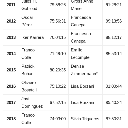
Jules H.
Gross Anne
2011
79:58:26
91:28:21
Gabioud
Marie
Óscar
Francesca
2012
75:56:31
99:13:56
Pérez
Canepa
Francesca
2013
Iker Karrera
70:04:15
88:12:17
Canepa
Franco
Emilie
2014
71:49:10
85:53:14
Collé
Lecompte
Patrick
Denise
2015
80:20:35
Bohar
Zimmermann*
Oliviero
2016
75:10:22
Lisa Borzani
91:09:44
Bosatelli
Javi
2017
67:52:15
Lisa Borzani
89:40:24
Dominguez
Franco
2018
74:03:00
Silvia Trigueros
87:50:31
Colle