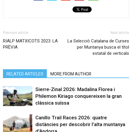
Previous article
Next article
RIALP MATXICOTS 2023: LA
La Selecció Catalana de Curses
PRÈVIA
per Muntanya busca el títol
estatal de verticals
RELATED ARTICLES
MORE FROM AUTHOR
Sierre-Zinal 2026: Madalina Florea i
Philemon Kiriago conquereixen la gran
clàssica suïssa
Canillo Trail Races 2026: quatre
distàncies per descobrir l’alta muntanya
d’Andorra