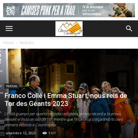
Home
Notícies
Notícies
Franco Collé i Emma Stuart, nous reis de
Tor des Géants 2023
L'italià guanya per quarta vegada i estableix un nou rècord a la prova,
deixant el llistó en 66h39'16", mentre que l'irlandesa s'alça amb la seva
primera victòria a Courmayeur
setembre 13, 2023
1121