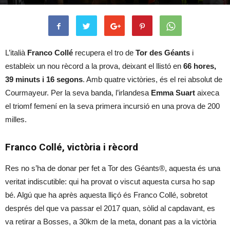
L’italià
Franco Collé
recupera el tro de
Tor des Géants
i
estableix un nou rècord a la prova, deixant el llistó en
66 hores,
39 minuts i 16 segons
. Amb quatre victòries, és el rei absolut de
Courmayeur. Per la seva banda, l’irlandesa
Emma Suart
aixeca
el triomf femení en la seva primera incursió en una prova de 200
milles.
Franco Collé, victòria i rècord
Res no s’ha de donar per fet a Tor des Géants®, aquesta és una
veritat indiscutible: qui ha provat o viscut aquesta cursa ho sap
bé. Algú que ha après aquesta lliçó és Franco Collé, sobretot
després del que va passar el 2017 quan, sòlid al capdavant, es
va retirar a Bosses, a 30km de la meta, donant pas a la victòria