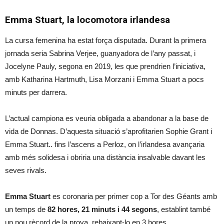
Emma Stuart, la locomotora irlandesa
La cursa femenina ha estat força disputada. Durant la primera
jornada seria Sabrina Verjee, guanyadora de l’any passat, i
Jocelyne Pauly, segona en 2019, les que prendrien l’iniciativa,
amb Katharina Hartmuth, Lisa Morzani i Emma Stuart a pocs
minuts per darrera.
L’actual campiona es veuria obligada a abandonar a la base de
vida de Donnas. D’aquesta situació s’aprofitarien Sophie Grant i
Emma Stuart.. fins l’ascens a Perloz, on l’irlandesa avançaria
amb més solidesa i obriria una distància insalvable davant les
seves rivals.
Emma Stuart
es coronaria per primer cop a Tor des Géants amb
un temps de
82 hores, 21 minuts i 44 segons
, establint també
un nou rècord de la prova, rebaixant-lo en 3 hores.