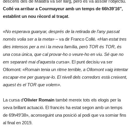
descens des de Malatrà va ser llarg, però es va assolir l’objectiu.
Collé va arribar a Courmayeur amb un temps de 66h39’16″,
establint un nou rècord al traçat
.
«No esperava guanyar, després de la retirada de l’any passat
només volia ser a la meta»
– va dir Franco Collé.
«Han estat tres
dies intensos per a mi i la meva família, però TOR és TOR, és
una cosa única, que cal provar-ho o veure-ho en viu. Sé que no
em separaré mai d’aquesta cursa»
. El punt decisiu va ser
Ollomont:
«Romain tenia un ritme terrible, a Ollomont vaig intentar
escapar-me per guanyar-lo. El nivell dels corredors està creixent,
aquest és el TOR que volem»
.
La cursa d’
Olivier Romain
també mereix tots els elogis per la
seva brillant actuació. El francès ha estat segon amb un temps
de 69h49’38», aconseguint una posició al podi que va somiar fins
al final en 2019.