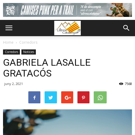
Home
Corredors
Corredors
Notícies
GABRIELA LASALLE
GRATACÓS
juny 2, 2021
7568