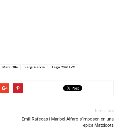
Marc Ollé
Sergi García
Taga 2040 EVO
Next article
Emili Rafecas i Maribel Alfaro s’imposen en una
èpica Matxicots