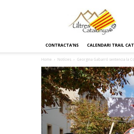
Ultres
Catalunya
CONTRACTA’NS
CALENDARI TRAIL CA
Home
Notícies
Georgina Gabarró sentencia la Co