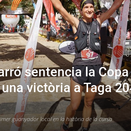
rró sentencia la Copa
una victòria a Taga 2
rimer guanyador local en la història de la cursa