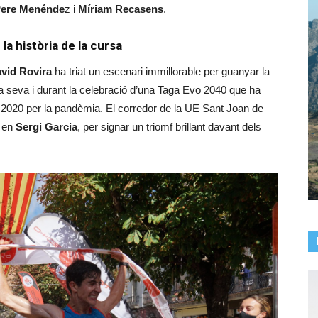
ere Menénde
z i
Míriam Recasens
.
la història de la cursa
vid Rovira
ha triat un escenari immillorable per guanyar la
 seva i durant la celebració d’una Taga Evo 2040 que ha
l 2020 per la pandèmia. El corredor de la UE Sant Joan de
, en
Sergi Garcia
, per signar un triomf brillant davant dels