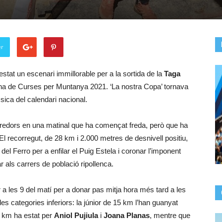
er
tat un escenari immillorable per a la sortida de la
Taga
ana de Curses per Muntanya 2021. ‘La nostra Copa’ tornava
sica del calendari nacional.
redors en una matinal que ha començat freda, però que ha
El recorregut, de 28 km i 2.000 metres de desnivell positiu,
l Ferro per a enfilar el Puig Estela i coronar l’imponent
r als carrers de població ripollenca.
r a les 9 del matí per a donar pas mitja hora més tard a les
s categories inferiors: la júnior de 15 km l’han guanyat
12 km ha estat per
Aniol Pujiula
i
Joana Planas
, mentre que