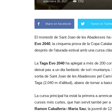
setembre 20, 2021
1352
Share on Facebook
Tweet on Twitt
El monestir de Sant Joan de les Abadesses ha es
Evo 2040
, la cinquena prova de la Copa Catal
després de l’aturada estival amb una cursa clàs
La
Taga Evo 2040
ha aplegat a més de 200 cor
deixat pas a un dia fantàstic de sol i muntanya. 
sortia de Sant Joan de les Abadesses pel Camí de
Taga (2.040 m d’altitud), abans de tornar a baixa
La cursa principal ha estat la primera a arrenca
curses més curtes, que han servit també per a le
Ramon Caballeria
i
Maria Sau
; la juvenil de 