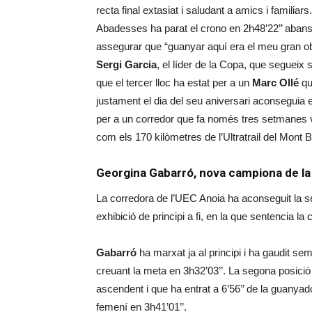
recta final extasiat i saludant a amics i familia
Abadesses ha parat el crono en 2h48’22’’ abans d
assegurar que “guanyar aquí era el meu gran ob
Sergi Garcia
, el líder de la Copa, que segueix
que el tercer lloc ha estat per a un
Marc Ollé
qu
justament el dia del seu aniversari aconseguia e
per a un corredor que fa només tres setmanes va
com els 170 kilòmetres de l’Ultratrail del Mont B
Georgina Gabarró, nova campiona de la
La corredora de l’UEC Anoia ha aconseguit la se
exhibició de principi a fi, en la que sentencia la 
Gabarró
ha marxat ja al principi i ha gaudit s
creuant la meta en 3h32’03’’. La segona posició
ascendent i que ha entrat a 6’56’’ de la guanya
femení en 3h41’01’’.