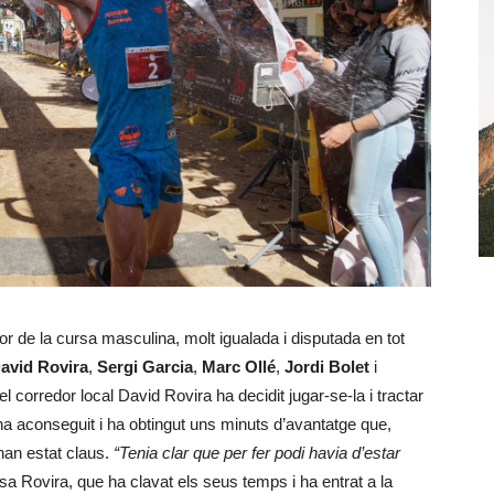
r de la cursa masculina, molt igualada i disputada en tot
avid Rovira
,
Sergi Garcia
,
Marc Ollé
,
Jordi Bolet
i
el corredor local David Rovira ha decidit jugar-se-la i tractar
ha aconseguit i ha obtingut uns minuts d’avantatge que,
han estat claus.
“Tenia clar que per fer podi havia d’estar
sa Rovira, que ha clavat els seus temps i ha entrat a la