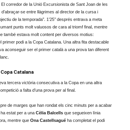
rs. El corredor de la Unió Excursionista de Sant Joan de les
’abraçar-se entre llàgrimes al director de la cursa i
jectiu de la temporada”. 1’25’’ després entrava a meta
 sumant punts molt valuosos de cara al triomf final, mentre
e també estava molt content per diversos motius:
l primer podi a la Copa Catalana. Una altra fita destacable
 aconseguir ser el primer català a una prova tan diferent
lanc.
 Copa Catalana
va tercera victòria consecutiva a la Copa en una altra
competició a falta d’una prova per al final.
empre de marges que han rondat els cinc minuts per a acabar
 ha estat per a una
Cèlia Balcells
que segueixen línia
dora, mentre que
Ona Castellsagué
ha completat el podi