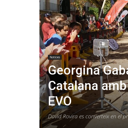
Notícies
Georgina Gaba
Catalana amb 
EVO
David Rovira es converteix en el p