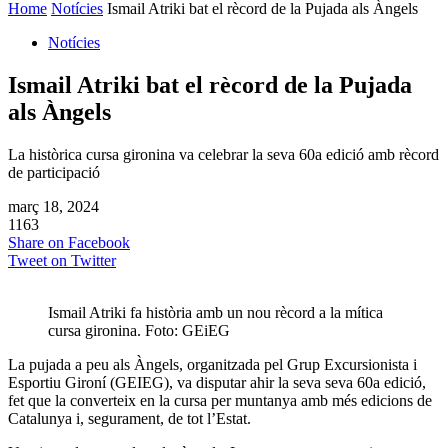
Home
Notícies
Ismail Atriki bat el rècord de la Pujada als Àngels
Notícies
Ismail Atriki bat el rècord de la Pujada
als Àngels
La històrica cursa gironina va celebrar la seva 60a edició amb rècord
de participació
març 18, 2024
1163
Share on Facebook
Tweet on Twitter
Ismail Atriki fa història amb un nou rècord a la mítica
cursa gironina. Foto: GEiEG
La pujada a peu als Àngels, organitzada pel Grup Excursionista i
Esportiu Gironí (GEIEG), va disputar ahir la seva seva 60a edició,
fet que la converteix en la cursa per muntanya amb més edicions de
Catalunya i, segurament, de tot l’Estat.