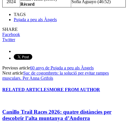
2024
Sofia Aguayo (46:52)
Rècord
TAGS
Pujada a peu als Àngels
SHARE
Facebook
Twitter
Previous article
60 anys de Pujada a peu als Àngels
Next article
Suc de cogombrets: la solució per evitar rampes
musculars. Per Anna Grifols
RELATED ARTICLES
MORE FROM AUTHOR
Canillo Trail Races 2026: quatre distàncies per
descobrir l’alta muntanya d’Andorra