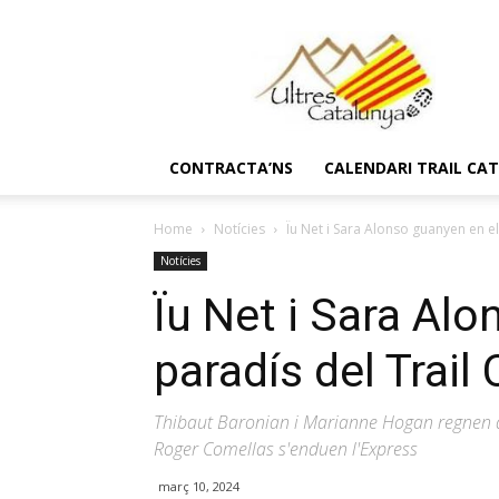
Ultres
Catalunya
CONTRACTA’NS
CALENDARI TRAIL CA
Home
Notícies
Ïu Net i Sara Alonso guanyen en el
Notícies
Ïu Net i Sara Al
paradís del Trail
Thibaut Baronian i Marianne Hogan regnen a
Roger Comellas s'enduen l'Express
març 10, 2024