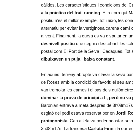
càlides. Les característiques i condicions del 
a la pràctica del trail running
. El recorregut
M
positiu n’és el millor exemple. Tot i això, les c
alternatiu per evitar la vertiginosa carena ca
al vent. Finalment, la cursa es va disputar en un
desnivell positiu
que seguia descobrint les cal
postal com El Port de la Selva i Cadaqués. Tot a
dibuixaven un puja i baixa constant
.
En aquest terreny abrupte va clavar la seva b
de Roses amb la condició de favorit; el seu amp
van tremolar les cames i el pas dels quilòmetres
dominar la prova de principi a fi, però no va
Baronian entrava a meta després de 3h08m17s, 
esglaó del podi estava reservat per en
Jordi R
protagonista
. Cap atleta va poder acostar-se 
3h38m17s. La francesa
Carlota Finn
i la corre