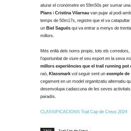
aturar el cronòmetre en 59m50s per sumar una n
Plans
i
Cristina Vilarnau
van pujar al podi amb 
temps de 50m17s, registre que el va catapultar 
un
Biel Sagués
qui va entrar a menys de trent
millors.
Més enllà dels noms propis, tots els corredors, 
l’oportunitat de viure el seu esport en la seva
millors experiències que el trail running pot 
raó,
Klassmark
vol seguir sent un
exemple de s
cegament en un model organitzatiu alternatiu que
desenvolupa cadascuna de les seves activitats
paradís.
CLASSIFICACIONS Trail Cap de Creus 2024
TAGS
Trail Cap de Creus