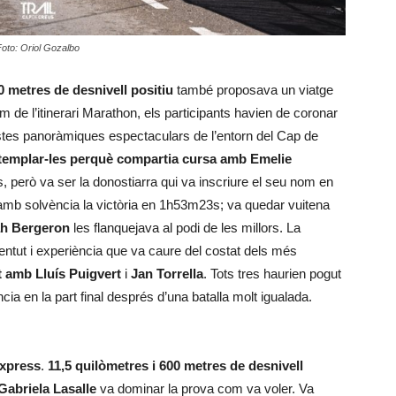
 Foto: Oriol Gozalbo
 metres de desnivell positiu
també proposava un viatge
 de l’itinerari Marathon, els participants havien de coronar
 vistes panoràmiques espectaculars de l’entorn del Cap de
ntemplar-les perquè compartia cursa amb Emelie
, però va ser la donostiarra qui va inscriure el seu nom en
amb solvència la victòria en 1h53m23s; va quedar vuitena
h Bergeron
les flanquejava al podi de les millors. La
ventut i experiència que va caure del costat dels més
nt amb
Lluís Puigvert
i
Jan Torrella
. Tots tres haurien pogut
cia en la part final després d’una batalla molt igualada.
xpress
.
11,5 quilòmetres i 600 metres de desnivell
Gabriela Lasalle
va dominar la prova com va voler. Va