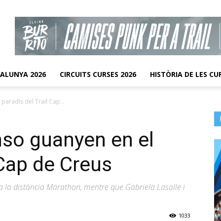
TALUNYA 2026
CIRCUITS CURSES 2026
HISTÒRIA DE LES CU
 paradís del Trail Cap...
onso guanyen en el
 Cap de Creus
 la distància Marathon, mentre que Gabriela Lasalle i
1033