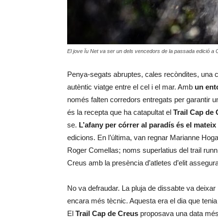
El jove Ïu Net va ser un dels vencedors de la passada edició a 
Penya-segats abruptes, cales recòndites, una 
autèntic viatge entre el cel i el mar. Amb
un ent
només falten corredors entregats per garantir 
és la recepta que ha catapultat el
Trail Cap de
se.
L’afany per córrer al paradís és el mateix
edicions. En l’última, van regnar Marianne Hogan
Roger Comellas; noms superlatius del trail runn
Creus amb la presència d’atletes d’elit assegu
No va defraudar. La pluja de dissabte va deixar 
encara més tècnic. Aquesta era el dia que tenia 
El
Trail Cap de Creus
proposava una data més 