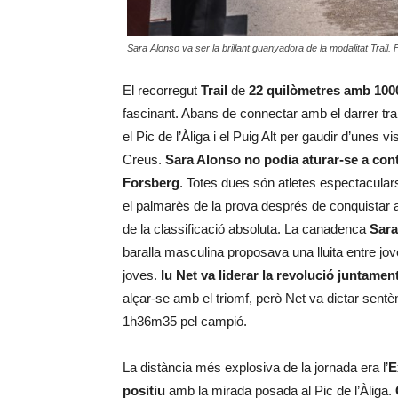
Sara Alonso va ser la brillant guanyadora de la modalitat Trail.
El recorregut
Trail
de
22 quilòmetres amb 1000
fascinant. Abans de connectar amb el darrer tram
el Pic de l’Àliga i el Puig Alt per gaudir d’unes
Creus.
Sara Alonso no podia aturar-se a co
Forsberg
. Totes dues són atletes espectaculars
el palmarès de la prova després de conquistar 
de la classificació absoluta. La canadenca
Sara
baralla masculina proposava una lluita entre jo
joves.
Iu Net
va liderar la revolució juntame
alçar-se amb el triomf, però Net va dictar sentèn
1h36m35 pel campió.
La distància més explosiva de la jornada era l’
E
positiu
amb la mirada posada al Pic de l’Àliga.