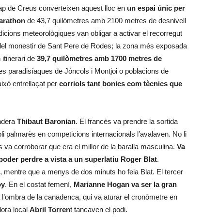
Cap de Creus converteixen aquest lloc en
un espai únic per
arathon
de 43,7 quilòmetres amb 2100 metres de desnivell
ondicions meteorològiques van obligar a activar el recorregut
mí del monestir de Sant Pere de Rodes; la zona més exposada
 itinerari de
39,7 quilòmetres amb 1700 metres de
es paradisíaques de Jóncols i Montjoi o poblacions de
ixò entrellaçat per
corriols tant bonics com tècnics que
andera
Thibaut Baronian
. El francès va prendre la sortida
li palmarès en competicions internacionals l’avalaven. No li
 va corroborar que era el millor de la baralla masculina.
Va
 poder perdre a vista a un superlatiu Roger Blat
.
mentre que a menys de dos minuts ho feia Blat. El tercer
oy
. En el costat femení,
Marianne Hogan
va ser la gran
a l’ombra de la canadenca, qui va aturar el cronòmetre en
dora local
Abril Torren
t tancaven el podi.