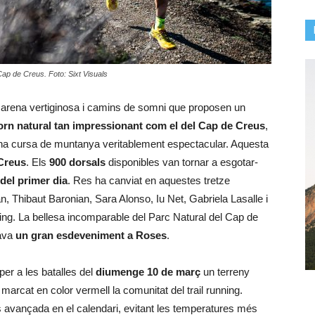
Cap de Creus. Foto: Sixt Visuals
carena vertiginosa i camins de somni que proposen un
orn natural tan impressionant com el del Cap de Creus
,
una cursa de muntanya veritablement espectacular. Aquesta
 Creus
. Els
900 dorsals
disponibles van tornar a esgotar-
 del primer dia
. Res ha canviat en aquestes tretze
, Thibaut Baronian, Sara Alonso, Iu Net, Gabriela Lasalle i
ing. La bellesa incomparable del Parc Natural del Cap de
rava
un gran esdeveniment a Roses
.
per a les batalles del
diumenge 10 de març
un terreny
marcat en color vermell la comunitat del trail running.
avançada en el calendari, evitant les temperatures més