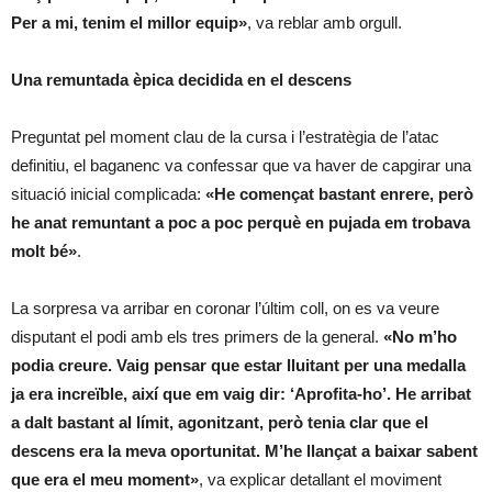
Per a mi, tenim el millor equip»
, va reblar amb orgull.
​Una remuntada èpica decidida en el descens
​Preguntat pel moment clau de la cursa i l’estratègia de l’atac
definitiu, el baganenc va confessar que va haver de capgirar una
situació inicial complicada:
«He començat bastant enrere, però
he anat remuntant a poc a poc perquè en pujada em trobava
molt bé»
.
​La sorpresa va arribar en coronar l’últim coll, on es va veure
disputant el podi amb els tres primers de la general.
«No m’ho
podia creure. Vaig pensar que estar lluitant per una medalla
ja era increïble, així que em vaig dir: ‘Aprofita-ho’. He arribat
a dalt bastant al límit, agonitzant, però tenia clar que el
descens era la meva oportunitat. M’he llançat a baixar sabent
que era el meu moment»
, va explicar detallant el moviment