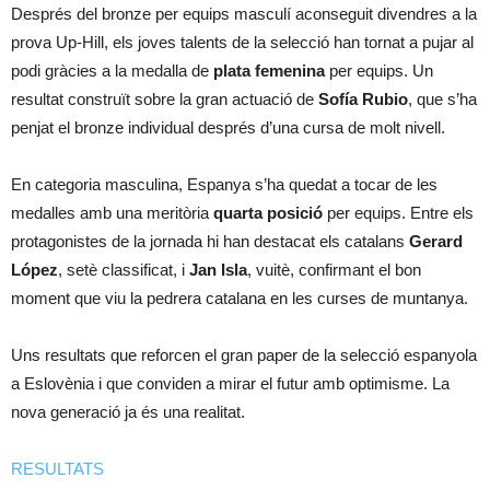
Després del bronze per equips masculí aconseguit divendres a la
prova Up-Hill, els joves talents de la selecció han tornat a pujar al
podi gràcies a la medalla de
plata femenina
per equips. Un
resultat construït sobre la gran actuació de
Sofía Rubio
, que s’ha
penjat el bronze individual després d’una cursa de molt nivell.
En categoria masculina, Espanya s’ha quedat a tocar de les
medalles amb una meritòria
quarta posició
per equips. Entre els
protagonistes de la jornada hi han destacat els catalans
Gerard
López
, setè classificat, i
Jan Isla
, vuitè, confirmant el bon
moment que viu la pedrera catalana en les curses de muntanya.
Uns resultats que reforcen el gran paper de la selecció espanyola
a Eslovènia i que conviden a mirar el futur amb optimisme. La
nova generació ja és una realitat.
RESULTATS