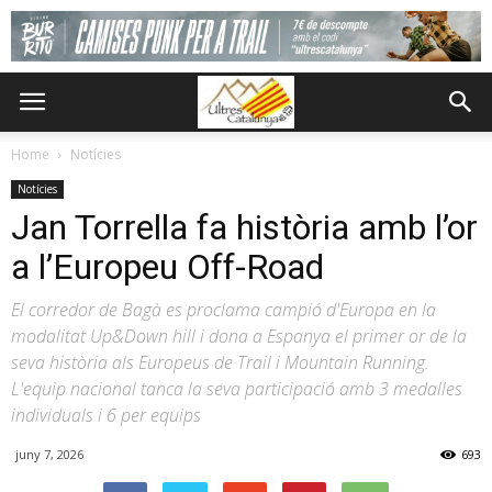
Home
Notícies
Notícies
Jan Torrella fa història amb l’or
a l’Europeu Off-Road
El corredor de Bagà es proclama campió d'Europa en la
modalitat Up&Down hill i dona a Espanya el primer or de la
seva història als Europeus de Trail i Mountain Running.
L'equip nacional tanca la seva participació amb 3 medalles
individuals i 6 per equips
juny 7, 2026
693