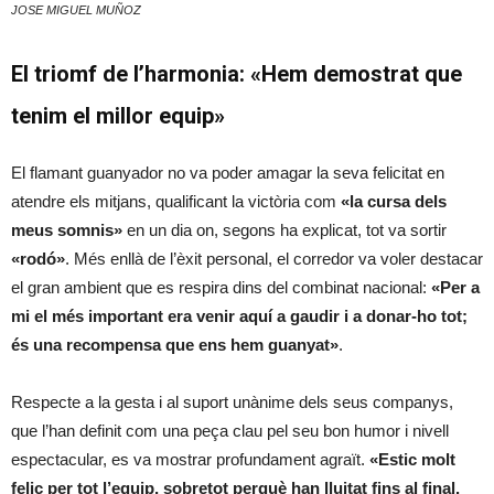
JOSE MIGUEL MUÑOZ
El triomf de l’harmonia: «Hem demostrat que
tenim el millor equip»
​El flamant guanyador no va poder amagar la seva felicitat en
atendre els mitjans, qualificant la victòria com
«la cursa dels
meus somnis»
en un dia on, segons ha explicat, tot va sortir
«rodó»
. Més enllà de l’èxit personal, el corredor va voler destacar
el gran ambient que es respira dins del combinat nacional:
«Per a
mi el més important era venir aquí a gaudir i a donar-ho tot;
és una recompensa que ens hem guanyat»
.
​Respecte a la gesta i al suport unànime dels seus companys,
que l’han definit com una peça clau pel seu bon humor i nivell
espectacular, es va mostrar profundament agraït.
«Estic molt
feliç per tot l’equip, sobretot perquè han lluitat fins al final.