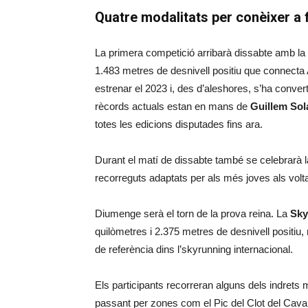
Quatre modalitats per conèixer a
La primera competició arribarà dissabte amb la
1.483 metres de desnivell positiu que connect
estrenar el 2023 i, des d’aleshores, s’ha conver
rècords actuals estan en mans de
Guillem Sol
totes les edicions disputades fins ara.
Durant el matí de dissabte també se celebrarà 
recorreguts adaptats per als més joves als volta
Diumenge serà el torn de la prova reina. La
Sky
quilòmetres i 2.375 metres de desnivell positiu,
de referència dins l’skyrunning internacional.
Els participants recorreran alguns dels indret
passant per zones com el Pic del Clot del Cavall