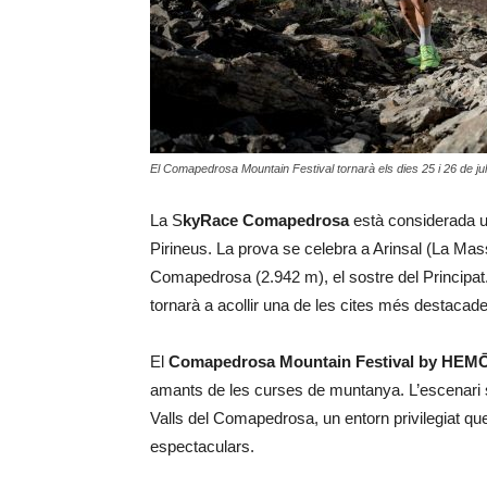
El Comapedrosa Mountain Festival tornarà els dies 25 i 26 de 
La S
kyRace Comapedrosa
està considerada u
Pirineus. La prova se celebra a Arinsal (La Mas
Comapedrosa (2.942 m), el sostre del Principa
tornarà a acollir una de les cites més destacade
El
Comapedrosa Mountain Festival by HEM
amants de les curses de muntanya. L’escenari 
Valls del Comapedrosa, un entorn privilegiat qu
espectaculars.