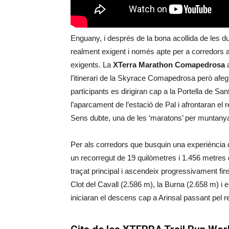
Enguany, i després de la bona acollida de les d
realment exigent i només apte per a corredors 
exigents. La
XTerra Marathon Comapedrosa
a
l’itinerari de la Skyrace Comapedrosa però afeg
participants es dirigiran cap a la Portella de Sa
l’aparcament de l’estació de Pal i afrontaran el r
Sens dubte, una de les ‘maratons’ per muntanya 
Per als corredors que busquin una experiència
un recorregut de 19 quilòmetres i 1.456 metres d
traçat principal i ascendeix progressivament fi
Clot del Cavall (2.586 m), la Burna (2.658 m) i e
iniciaran el descens cap a Arinsal passant pel re