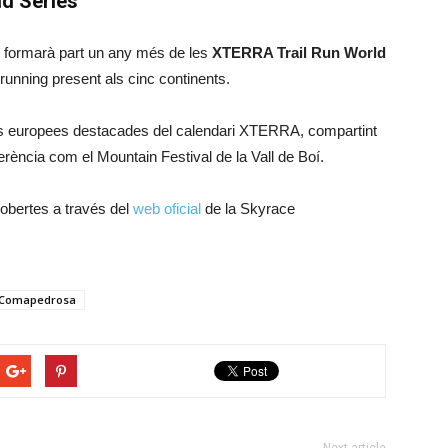
ld Series
formarà part un any més de les
XTERRA Trail Run World
il running present als cinc continents.
es europees destacades del calendari XTERRA, compartint
ència com el Mountain Festival de la Vall de Boí.
 obertes a través del
web oficial
de la Skyrace
 Comapedrosa
Next article