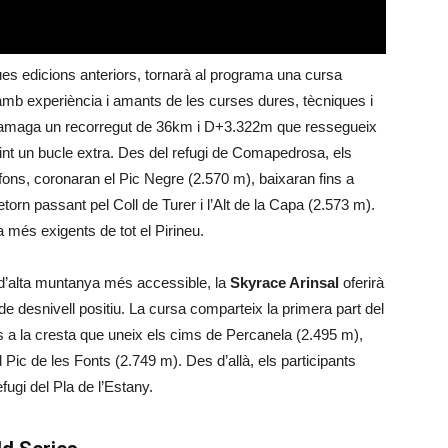
ues edicions anteriors, tornarà al programa una cursa
amb experiència i amants de les curses dures, tècniques i
maga un recorregut de 36km i D+3.322m que ressegueix
int un bucle extra. Des del refugi de Comapedrosa, els
nfons, coronaran el Pic Negre (2.570 m), baixaran fins a
etorn passant pel Coll de Turer i l’Alt de la Capa (2.573 m).
més exigents de tot el Pirineu.
 d’alta muntanya més accessible, la
Skyrace Arinsal
oferirà
e desnivell positiu. La cursa comparteix la primera part del
ns a la cresta que uneix els cims de Percanela (2.495 m),
l Pic de les Fonts (2.749 m). Des d’allà, els participants
fugi del Pla de l’Estany.