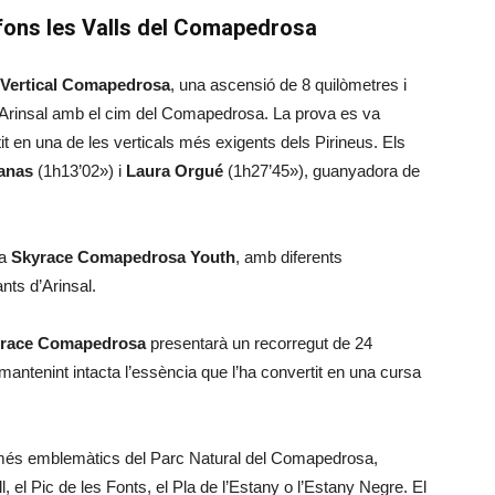
 fons les Valls del Comapedrosa
Vertical Comapedrosa
, una ascensió de 8 quilòmetres i
a Arinsal amb el cim del Comapedrosa. La prova es va
tit en una de les verticals més exigents dels Pirineus. Els
anas
(1h13’02») i
Laura Orgué
(1h27’45»), guanyadora de
la
Skyrace Comapedrosa Youth
, amb diferents
nts d’Arinsal.
race Comapedrosa
presentarà un recorregut de 24
 mantenint intacta l’essència que l’ha convertit en una cursa
s més emblemàtics del Parc Natural del Comapedrosa,
, el Pic de les Fonts, el Pla de l’Estany o l’Estany Negre. El