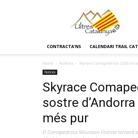
Ultres
Catalunya
CONTRACTA’NS
CALENDARI TRAIL CA
Home
Notícies
Skyrace Comapedrosa 2026: tocan
Notícies
Skyrace Comaped
sostre d’Andorra
més pur
El Comapedrosa Mountain Festival tornarà a co