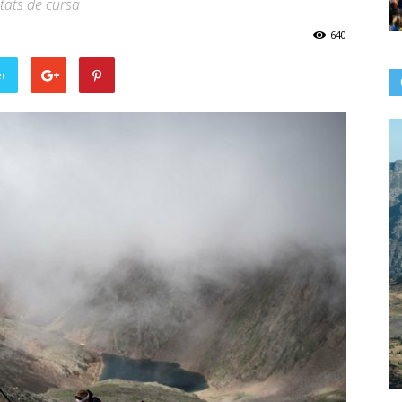
itats de cursa
640
er