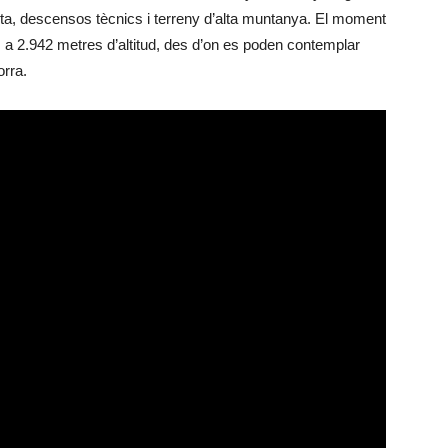
ta, descensos tècnics i terreny d’alta muntanya. El moment
, a 2.942 metres d’altitud, des d’on es poden contemplar
orra.