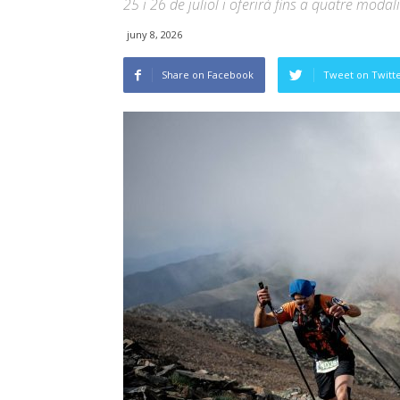
25 i 26 de juliol i oferirà fins a quatre modal
juny 8, 2026
Share on Facebook
Tweet on Twitt