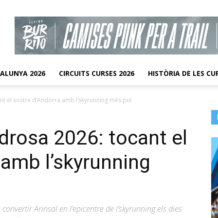
TALUNYA 2026
CIRCUITS CURSES 2026
HISTÒRIA DE LES CU
t el sostre d’Andorra amb l’skyrunning més pur
rosa 2026: tocant el
 amb l’skyrunning
nvertir Arinsal en l’epicentre de l’skyrunning els dies