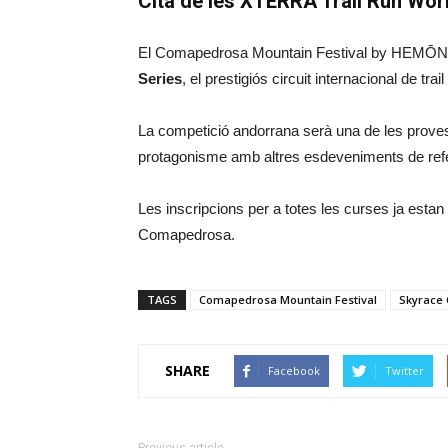
Cita de les XTERRA Trail Run Wor
El Comapedrosa Mountain Festival by HEMŌN 
Series
, el prestigiós circuit internacional de tra
La competició andorrana serà una de les prov
protagonisme amb altres esdeveniments de refer
Les inscripcions per a totes les curses ja estan
Comapedrosa.
TAGS
Comapedrosa Mountain Festival
Skyrace
SHARE
Facebook
Twitter
Previous article