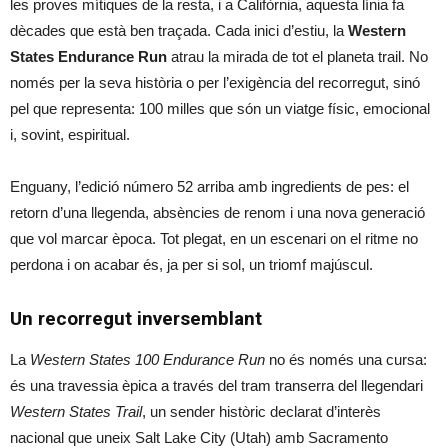
les proves mítiques de la resta, i a Califòrnia, aquesta línia fa
dècades que està ben traçada. Cada inici d’estiu, la
Western
States Endurance Run
atrau la mirada de tot el planeta trail. No
només per la seva història o per l’exigència del recorregut, sinó
pel que representa: 100 milles que són un viatge físic, emocional
i, sovint, espiritual.
Enguany, l’edició número 52 arriba amb ingredients de pes: el
retorn d’una llegenda, absències de renom i una nova generació
que vol marcar època. Tot plegat, en un escenari on el ritme no
perdona i on acabar és, ja per si sol, un triomf majúscul.
Un recorregut inversemblant
La
Western States 100 Endurance Run
no és només una cursa:
és una travessia èpica a través del tram transerra del llegendari
Western States Trail
, un sender històric declarat d’interès
nacional que uneix Salt Lake City (Utah) amb Sacramento