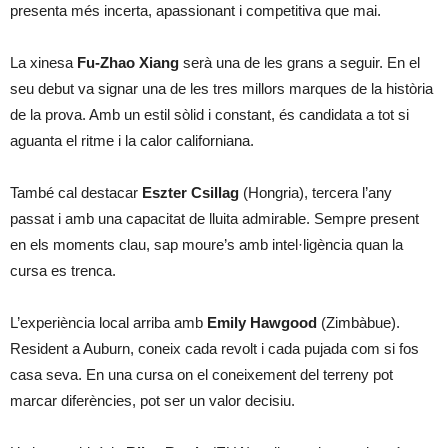
presenta més incerta, apassionant i competitiva que mai.
La xinesa
Fu-Zhao Xiang
serà una de les grans a seguir. En el
seu debut va signar una de les tres millors marques de la història
de la prova. Amb un estil sòlid i constant, és candidata a tot si
aguanta el ritme i la calor californiana.
També cal destacar
Eszter Csillag
(Hongria), tercera l’any
passat i amb una capacitat de lluita admirable. Sempre present
en els moments clau, sap moure’s amb intel·ligència quan la
cursa es trenca.
L’experiència local arriba amb
Emily Hawgood
(Zimbàbue).
Resident a Auburn, coneix cada revolt i cada pujada com si fos
casa seva. En una cursa on el coneixement del terreny pot
marcar diferències, pot ser un valor decisiu.