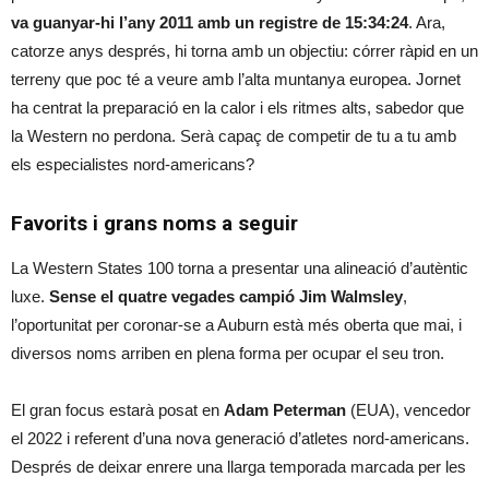
va guanyar-hi l’any 2011 amb un registre de 15:34:24
. Ara,
catorze anys després, hi torna amb un objectiu: córrer ràpid en un
terreny que poc té a veure amb l’alta muntanya europea. Jornet
ha centrat la preparació en la calor i els ritmes alts, sabedor que
la Western no perdona. Serà capaç de competir de tu a tu amb
els especialistes nord-americans?
Favorits i grans noms a seguir
La Western States 100 torna a presentar una alineació d’autèntic
luxe.
Sense el quatre vegades campió Jim Walmsley
,
l’oportunitat per coronar-se a Auburn està més oberta que mai, i
diversos noms arriben en plena forma per ocupar el seu tron.
El gran focus estarà posat en
Adam Peterman
(EUA), vencedor
el 2022 i referent d’una nova generació d’atletes nord-americans.
Després de deixar enrere una llarga temporada marcada per les