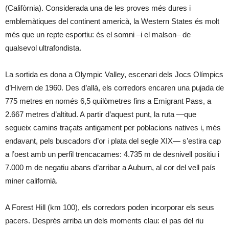
(Califòrnia). Considerada una de les proves més dures i
emblemàtiques del continent americà, la Western States és molt
més que un repte esportiu: és el somni –i el malson– de
qualsevol ultrafondista.
La sortida es dona a Olympic Valley, escenari dels Jocs Olímpics
d’Hivern de 1960. Des d’allà, els corredors encaren una pujada de
775 metres en només 6,5 quilòmetres fins a Emigrant Pass, a
2.667 metres d’altitud. A partir d’aquest punt, la ruta —que
segueix camins traçats antigament per poblacions natives i, més
endavant, pels buscadors d’or i plata del segle XIX— s’estira cap
a l’oest amb un perfil trencacames: 4.735 m de desnivell positiu i
7.000 m de negatiu abans d’arribar a Auburn, al cor del vell país
miner californià.
A Forest Hill (km 100), els corredors poden incorporar els seus
pacers. Després arriba un dels moments clau: el pas del riu