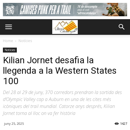
Home
Notícies
Notícies
Kilian Jornet desafia la
llegenda a la Western States
100
Del 28 al 29 de juny, 370 corredors prendran la sortida des
d’Olympic Valley cap a Auburn en una de les cites més
icòniques del trail mundial. Catorze anys després, Kilian
Jornet torna al lloc on va fer història
juny 25, 2025
1427