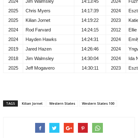
2024
Jim Walmsley
14:13:45
2024
Fuzh
2025
Chris Myers
14:17:39
2024
Eszt
2025
Kilian Jornet
14:19:22
2023
Kati
2024
Rod Farvard
14:24:15
2012
Elli
2024
Hayden Hawks
14:24:31
2024
Emi
2019
Jared Hazen
14:26:46
2024
Yngv
2018
Jim Walmsley
14:30:04
2024
Ida 
2025
Jeff Mogavero
14:30:11
2023
Eszt
TAGS
Kilian Jornet
Western States
Western States 100