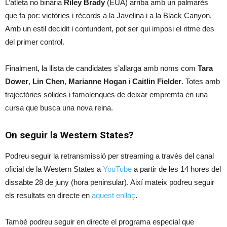
L’atleta no binària
Riley Brady
(EUA) arriba amb un palmarès
que fa por: victòries i rècords a la Javelina i a la Black Canyon.
Amb un estil decidit i contundent, pot ser qui imposi el ritme des
del primer control.
Finalment, la llista de candidates s’allarga amb noms com
Tara
Dower
,
Lin Chen
,
Marianne Hogan
i
Caitlin Fielder
. Totes amb
trajectòries sòlides i famolenques de deixar empremta en una
cursa que busca una nova reina.
On seguir la Western States?
Podreu seguir la retransmissió per streaming a través del canal
oficial de la Western States a
YouTube
a partir de les 14 hores del
dissabte 28 de juny (hora peninsular). Així mateix podreu seguir
els resultats en directe en
aquest enllaç
.
També podreu seguir en directe el programa especial que