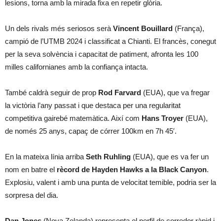
lesions, torna amb la mirada fixa en repetir glòria.
Un dels rivals més seriosos serà
Vincent Bouillard
(França),
campió de l’UTMB 2024 i classificat a Chianti. El francès, conegut
per la seva solvència i capacitat de patiment, afronta les 100
milles californianes amb la confiança intacta.
També caldrà seguir de prop
Rod Farvard
(EUA), que va fregar
la victòria l’any passat i que destaca per una regularitat
competitiva gairebé matemàtica. Així com
Hans Troyer
(EUA),
de només 25 anys, capaç de córrer 100km en 7h 45′.
En la mateixa línia arriba
Seth Ruhling
(EUA), que es va fer un
nom en batre el
rècord de Hayden Hawks a la Black Canyon
.
Explosiu, valent i amb una punta de velocitat temible, podria ser la
sorpresa del dia.
Dan Jones
(Nova Zelanda) representa el perfil de corredor ràpid i