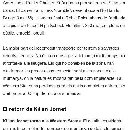
American a Rucky Chucky. Si l’aigua ho permet, a peu. Si no, en
barca. El darrer tram, més “corrible”, desemboca a No Hands
Bridge (km 156) i l’ascens final a Robie Point, abans de l’arribada
a la pista de Placer High School. Els últims 250 metres, plens de
públic, emoció i orgull.
La major part del recorregut transcorre per terrenys salvatges,
remots i tècnics. No és una cursa per a tothom, i molt menys per
afrontar-la a la lleugera. Els qui no coneixen bé la zona han
d’extremar les precaucions, especialment a les zones d’alta
muntanya, on la natura es mostra tan bella com implacable. La
Western States no perdona, però els qui la completen entren, per
dret propi, a l’Olimp de l’ultrafons mundial.
El retorn de Kilian Jornet
Kilian Jornet torna a la Western States
. El català, considerat
per molts com el millor corredor de muntanya de tots els temps,