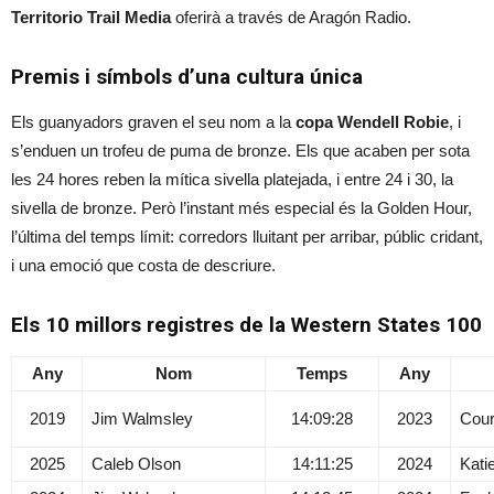
Territorio Trail Media
oferirà a través de Aragón Radio.
Premis i símbols d’una cultura única
Els guanyadors graven el seu nom a la
copa
Wendell Robie
, i
s’enduen un trofeu de puma de bronze. Els que acaben per sota
les 24 hores reben la mítica sivella platejada, i entre 24 i 30, la
sivella de bronze. Però l’instant més especial és la Golden Hour,
l’última del temps límit: corredors lluitant per arribar, públic cridant,
i una emoció que costa de descriure.
Els 10 millors registres de la Western States 100
Any
Nom
Temps
Any
2019
Jim Walmsley
14:09:28
2023
Cour
2025
Caleb Olson
14:11:25
2024
Kati