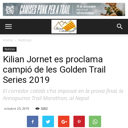
Home
Notícies
Notícies
Kilian Jornet es proclama
campió de les Golden Trail
Series 2019
El corredor català s'ha imposat en la prova final, la
Annapurna Trail Marathon, al Nepal
octubre 25, 2019
3202