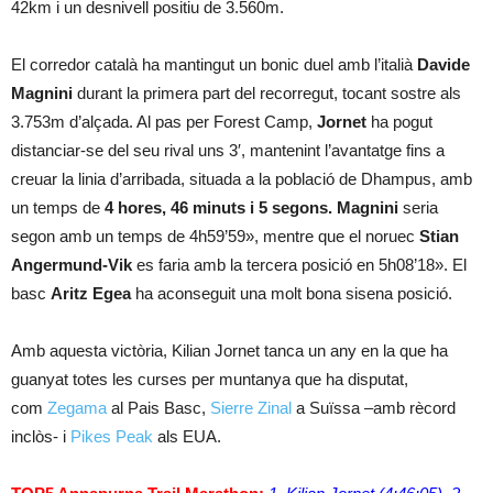
42km i un desnivell positiu de 3.560m.
El corredor català ha mantingut un bonic duel amb l’italià
Davide
Magnini
durant la primera part del recorregut, tocant sostre als
3.753m d’alçada. Al pas per Forest Camp,
Jornet
ha pogut
distanciar-se del seu rival uns 3′, mantenint l’avantatge fins a
creuar la linia d’arribada, situada a la població de Dhampus, amb
un temps de
4 hores, 46 minuts i 5 segons.
Magnini
seria
segon amb un temps de 4h59’59», mentre que el noruec
Stian
Angermund-Vik
es faria amb la tercera posició en 5h08’18». El
basc
Aritz Egea
ha aconseguit una molt bona sisena posició.
Amb aquesta victòria, Kilian Jornet tanca un any en la que ha
guanyat totes les curses per muntanya que ha disputat,
com
Zegama
al Pais Basc,
Sierre Zinal
a Suïssa –amb rècord
inclòs- i
Pikes Peak
als EUA.