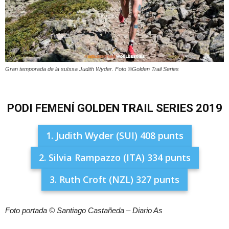
Gran temporada de la suïssa Judith Wyder. Foto ©Golden Trail Series
PODI FEMENÍ GOLDEN TRAIL SERIES 2019
1. Judith Wyder (SUI) 408 punts
2. Silvia Rampazzo (ITA) 334 punts
3. Ruth Croft (NZL) 327 punts
Foto portada © Santiago Castañeda – Diario As