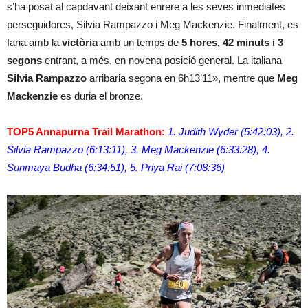
s’ha posat al capdavant deixant enrere a les seves inmediates
perseguidores, Silvia Rampazzo i Meg Mackenzie. Finalment, es
faria amb la
victòria
amb un temps de
5 hores, 42 minuts i 3
segons
entrant, a més, en novena posició general. La italiana
Silvia Rampazzo
arribaria segona en 6h13’11», mentre que
Meg
Mackenzie
es duria el bronze.
TOP5 Annapurna Trail Marathon:
1. Judith Wyder (5:42:03), 2.
Silvia Rampazzo (6:13:11), 3. Meg Mackenzie (6:33:28), 4.
Sunmaya Budha (6:34:51), 5. Priya Rai (7:08:36)