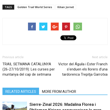
TAGS
Golden Trail World Series
Kilian Jornet
Previous article
Next article
TRAIL SETMANA CATALUNYA
Victor del Águila i Ester Franch
(26-27/10/2019): Les curses per
s’enduen els llorers d’una
muntanya del cap de setmana
tardorenca Trepitja Garrotxa
RELATED ARTICLES
MORE FROM AUTHOR
Sierre-Zinal 2026: Madalina Florea i
Philemon Kiriago conquereixen la gran