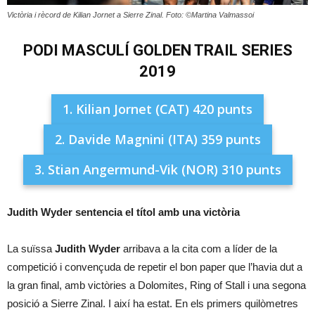
Victòria i rècord de Kilian Jornet a Sierre Zinal. Foto: ©Martina Valmassoi
PODI MASCULÍ GOLDEN TRAIL SERIES
2019
1. Kilian Jornet (CAT) 420 punts
2. Davide Magnini (ITA) 359 punts
3. Stian Angermund-Vik (NOR) 310 punts
Judith Wyder sentencia el títol amb una victòria
La suïssa
Judith Wyder
arribava a la cita com a líder de la
competició i convençuda de repetir el bon paper que l’havia dut a
la gran final, amb victòries a Dolomites, Ring of Stall i una segona
posició a Sierre Zinal. I així ha estat. En els primers quilòmetres