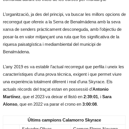
L’organització, ja des del principi, va buscar les millors opcions de
recorregut que ofereix a la Serra de Benalmádena amb la seva
xarxa de senders pràcticament desconeguda, amb l’objectiu de
posar-la en valor mitjançant una ruta que fos significativa de la
riquesa paisatgística i mediambiental del municipi de
Benalmádena.
L’any 2019 es va establir l’actual recorregut que perfila i uneix les
característiques d’una prova tècnica, exigent i que permet viure
una experiència totalment diferent i real d’una Skyrace. Els
actuals rècords del traçat estan en possessió d’
Antonio
Martínez
, que el 2023 va deixar el llistó en
2:39:01
, i
Sara
Alonso
, que en 2022 va parar el crono en
3:00:08
.
Últims campions Calamorro Skyrace
Salvador Olivas
Carmen Flores Navarro