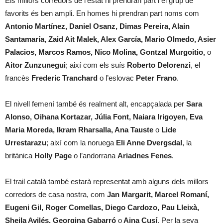
Els millors corredors de l’estat hi prendran part i el grup de
favorits és ben ampli. En homes hi prendran part noms com
Antonio Martínez, Daniel Osanz, Dimas Pereira, Alain
Santamaría, Zaid Ait Malek, Alex García, Mario Olmedo, Asier
Palacios, Marcos Ramos, Nico Molina, Gontzal Murgoitio,
o
Aitor Zunzunegui
; així com els suís
Roberto Delorenzi
, el
francès
Frederic Tranchard
o l’eslovac
Peter Frano
.
El nivell femení també és realment alt, encapçalada per
Sara
Alonso, Oihana Kortazar, Júlia Font, Naiara Irigoyen, Eva
Maria Moreda, Ikram Rharsalla, Ana Tauste
o
Lide
Urrestarazu
; així com la noruega
Eli Anne Dvergsdal
, la
britànica
Holly Page
o l’andorrana
Ariadnes Fenes
.
El trail català també estarà representat amb alguns dels millors
corredors de casa nostra, com
Jan Margarit, Marcel Romaní,
Eugeni Gil, Roger Comellas, Diego Cardozo, Pau Lleixà,
Sheila Avilés, Georgina Gabarró
o
Aina Cusí
. Per la seva