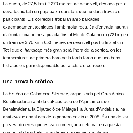
La cursa, de 27,5 km i 2.270 metres de desnivell, destaca per la
seva tecnicitat i un puja-baixa constant que no dóna treva als
participants. Els corredors trobaran amb baixades
extremadament tècniques i amb molta roca. Ja d’entrada hauran
d’afrontar una primera pujada fins al Monte Calamorro (731m) en
un tram de 3,76 km i 650 metres de desnivell positiu fins al cim.
Tot i que el
handicap
més gran serà l’hora de la sortida, on les
temperatures de primera hora de la tarda faran que una bona
hidratació sigui indispensable per a tots els corredors.
Una prova històrica
La història de Calamorro Skyrace, organitzada pel Grup Alpino
Benalmádena i amb la col·laboració de l’Ajuntament de
Benalmádena, la Diputació de Màlaga i la Junta d’Andalusia, ha
anat evolucionant des de la primera edició el 2008. És una de les
proves pioneres que es van començar a celebrar en aquesta
comunitat durant els inicis de les curses per muntanya.