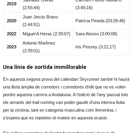
2019
(2:55:44)
(3:45:16)
Juan Jesús Bravo
2020
Patricia Pineda (03:26:46)
(2:44:51)
2022
Miguel A Heras (2:39:07)
Sara Alonso (3:00:08)
Antonio Martínez
2023
Iris Pessey (3:21:17)
(2:39:01)
Una línia de sortida immillorable
En aquesta segona prova del calendari Skyrunner també hi haurà
una llista àmplia de corredors i corredores d’elit que no es volen
perdre aquesta carrera a Andalusia. A l’edició de l’any passat tots
els amants del trail running van poder gaudir d’una intensa lluita
per la victòria, tant en categoria masculina com femenina, i
s’espera que es repeteixi el mateix en aquesta ocasió.