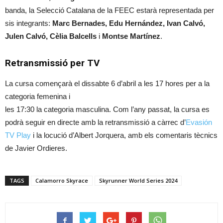
banda, la Selecció Catalana de la FEEC estarà representada per
sis integrants:
Marc Bernades, Edu Hernández, Ivan Calvó,
Julen Calvó, Cèlia Balcells
i
Montse Martínez
.
Retransmissió per TV
La cursa començarà el dissabte 6 d’abril a les 17 hores per a la
categoria femenina i
les 17:30 la categoria masculina. Com l’any passat, la cursa es
podrà seguir en directe amb la retransmissió a càrrec d’
Evasión
TV Play
i la locució d’Albert Jorquera, amb els comentaris tècnics
de Javier Ordieres.
TAGS
Calamorro Skyrace
Skyrunner World Series 2024