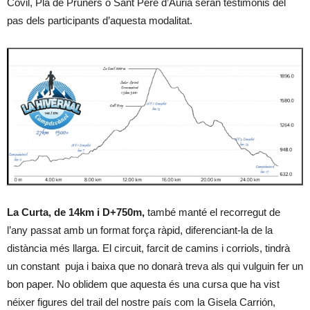
Covil, Pla de Pruners o Sant Pere d’Aüria seran testimonis del
pas dels participants d’aquesta modalitat.
La Curta, de 14km i D+750m,
també manté el recorregut de
l’any passat amb un format força ràpid, diferenciant-la de la
distància més llarga. El circuit, farcit de camins i corriols, tindrà
un constant puja i baixa que no donarà treva als qui vulguin fer un
bon paper. No oblidem que aquesta és una cursa que ha vist
néixer figures del trail del nostre país com la Gisela Carrión,