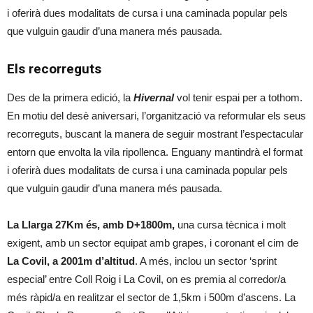
i oferirà dues modalitats de cursa i una caminada popular pels
que vulguin gaudir d’una manera més pausada.
Els recorreguts
Des de la primera edició, la
Hivernal
vol tenir espai per a tothom.
En motiu del desè aniversari, l’organització va reformular els seus
recorreguts, buscant la manera de seguir mostrant l’espectacular
entorn que envolta la vila ripollenca. Enguany mantindrà el format
i oferirà dues modalitats de cursa i una caminada popular pels
que vulguin gaudir d’una manera més pausada.
La Llarga 27Km és, amb D+1800m,
una cursa tècnica i molt
exigent, amb un sector equipat amb grapes, i coronant el cim de
La Covil, a 2001m d’altitud
. A més, inclou un sector ‘sprint
especial’ entre Coll Roig i La Covil, on es premia al corredor/a
més ràpid/a en realitzar el sector de 1,5km i 500m d’ascens. La