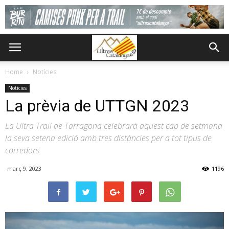
Home
Notícies
Notícies
La prèvia de UTTGN 2023
La Ultra Trail de Tarragona celebrarà aquest cap de setmana
la seva setena edició amb tres distàncies per a tot tipus de
corredors
març 9, 2023
1196