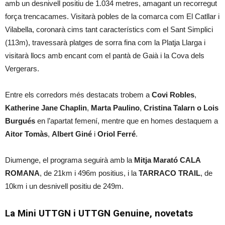
amb un desnivell positiu de 1.034 metres, amagant un recorregut
força trencacames. Visitarà pobles de la comarca com El Catllar i
Vilabella, coronarà cims tant característics com el Sant Simplici
(113m), travessarà platges de sorra fina com la Platja Llarga i
visitarà llocs amb encant com el pantà de Gaià i la Cova dels
Vergerars.
Entre els corredors més destacats trobem a
Covi Robles
,
Katherine Jane Chaplin
,
Marta
Paulino
,
Cristina Talarn o Lois
Burgués
en l’apartat femení, mentre que en homes destaquem a
Aitor Tomàs
,
Albert Giné
i
Oriol Ferré
.
Diumenge, el programa seguirà amb la
Mitja Marató CALA
ROMANA
, de 21km i 496m positius, i la
TARRACO TRAIL
, de
10km i un desnivell positiu de 249m.
La Mini UTTGN i UTTGN Genuine, novetats