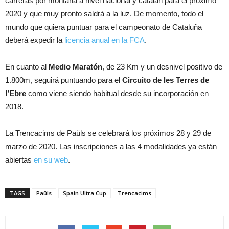
carreras por montaña a nivel nacional y catalán para el próximo
2020 y que muy pronto saldrá a la luz. De momento, todo el
mundo que quiera puntuar para el campeonato de Cataluña
deberá expedir la
licencia anual en la FCA
.
En cuanto al
Medio Maratón
, de 23 Km y un desnivel positivo de
1.800m, seguirá puntuando para el
Circuito de les Terres de
l’Ebre
como viene siendo habitual desde su incorporación en
2018.
La Trencacims de Paüls se celebrará los próximos 28 y 29 de
marzo de 2020. Las inscripciones a las 4 modalidades ya están
abiertas
en su web
.
TAGS
Paüls
Spain Ultra Cup
Trencacims