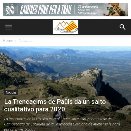
Home
Noticias
Noticias
La Trencacims de Paüls da un salto
cualitativo para 2020
La incorporación al circuito estatal Spain Ultra Cup y como sede del
Campeonato de Cataluña de la Federación Catalana de Atletismo le hará
ganar en visibilidad