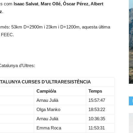
oms com
Isaac Salvat
,
Marc Ollé, Òscar Pérez, Albert
z
.
s més: 53km D+2900m i 23km i D+1200m, aquesta última
a FEEC.
atalunya d’Ultres:
TALUNYA CURSES D’ULTRARESISTÈNCIA
Campió/a
Temps
Arnau Julià
15:57:47
Olga Manko
18:53:22
Arnau Julià
10:36:35
Emma Roca
11:53:31