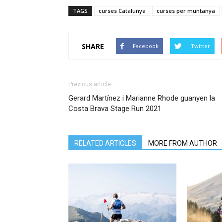
TAGS
curses Catalunya
curses per muntanya
SHARE
Facebook
Twitter
Previous article
Gerard Martínez i Marianne Rhode guanyen la
Costa Brava Stage Run 2021
RELATED ARTICLES
MORE FROM AUTHOR