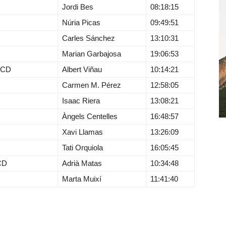
Jordi Bes
08:18:15
Núria Picas
09:49:51
Carles Sánchez
13:10:31
Marian Garbajosa
19:06:53
MCD
Albert Viñau
10:14:21
Carmen M. Pérez
12:58:05
Isaac Riera
13:08:21
Àngels Centelles
16:48:57
Xavi Llamas
13:26:09
Tati Orquiola
16:05:45
CD
Adrià Matas
10:34:48
Marta Muixí
11:41:40