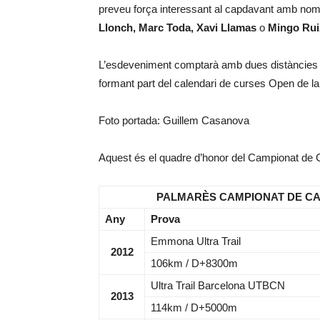
preveu força interessant al capdavant amb n
Llonch, Marc Toda, Xavi Llamas
o
Mingo Rui
L’esdeveniment comptarà amb dues distàncie
formant part del calendari de curses Open de l
Foto portada: Guillem Casanova
Aquest és el quadre d’honor del Campionat de C
PALMARÈS CAMPIONAT DE CA
Any
Prova
Emmona Ultra Trail
2012
106km / D+8300m
Ultra Trail Barcelona UTBCN
2013
114km / D+5000m