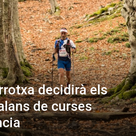
rrotxa decidirà els
alans de curses
ncia