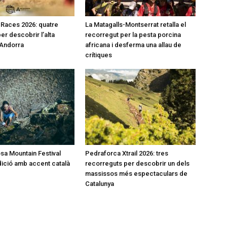
l Races 2026: quatre
La Matagalls-Montserrat retalla el
er descobrir l’alta
recorregut per la pesta porcina
’Andorra
africana i desferma una allau de
crítiques
a Mountain Festival
Pedraforca Xtrail 2026: tres
dició amb accent català
recorreguts per descobrir un dels
massissos més espectaculars de
Catalunya