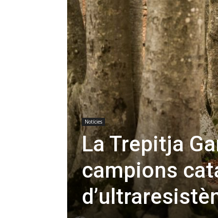
Notícies
La Trepitja Ga
campions cat
d’ultraresistè