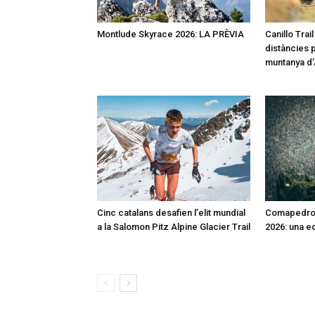
Montlude Skyrace 2026: LA PRÈVIA
Canillo Trai
distàncies p
muntanya d
Cinc catalans desafien l’elit mundial
Comapedros
a la Salomon Pitz Alpine Glacier Trail
2026: una e