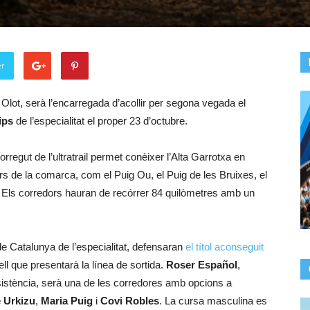
er
 Olot, serà l’encarregada d’acollir per segona vegada el
ips
de l’especialitat el proper 23 d’octubre.
orregut de l’ultratrail permet conèixer l’Alta Garrotxa en
rs de la comarca, com el Puig Ou, el Puig de les Bruixes, el
. Els corredors hauran de recórrer 84 quilòmetres amb un
e Catalunya de l’especialitat, defensaran
el títol aconseguit
vell que presentarà la línea de sortida.
Roser Español
,
istència, serà una de les corredores amb opcions a
 Urkizu
,
Maria Puig
i
Covi Robles
. La cursa masculina es