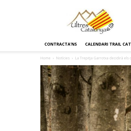
Ultres
Catalunya
CONTRACTA’NS
CALENDARI TRAIL CA
Home
Notícies
La Trepitja Garrotxa decidirà els