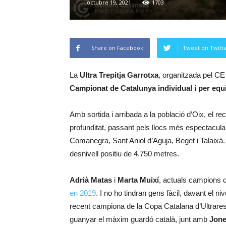
octubre 19, 2021
1703
Share on Facebook
Tweet on Twitt
La
Ultra Trepitja Garrotxa
, organitzada pel CE
Campionat de Catalunya individual i per equ
Amb sortida i arribada a la població d’Oix, el rec
profunditat, passant pels llocs més espectacula
Comanegra, Sant Aniol d’Aguja, Beget i Talaixà
desnivell positiu de 4.750 metres.
Adrià Matas
i
Marta Muixí
, actuals campions d
en 2019
. I no ho tindran gens fàcil, davant el ni
recent campiona de la Copa Catalana d’Ultrares
guanyar el màxim guardó català, junt amb
Jone