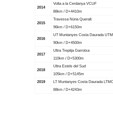
Volta a la Cerdanya VCUF
2014
88km / D+4410m
Travessa Núria Queralt
2015
96km / D+6150m
UT Muntanyes Costa Daurada UT
2016
90km / D+4500m
Ultra Trepitja Garrotxa
2017
110km / D+5300m
Ultra Estels del Sud
2018
105km / D+5145m
2019
LT Muntanyes Costa Daurada LTM
88km / D+4243m