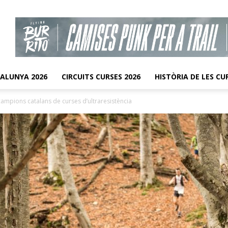
TALUNYA 2026
CIRCUITS CURSES 2026
HISTÒRIA DE LES CU
 campions catalans de curses d’ultraresistència