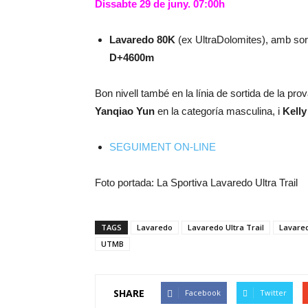
Dissabte 29 de juny. 07:00h
Lavaredo 80K
(ex UltraDolomites), amb sor
D+4600m
Bon nivell també en la línia de sortida de la p
Yanqiao Yun
en la categoría masculina, i
Kelly
SEGUIMENT ON-LINE
Foto portada: La Sportiva Lavaredo Ultra Trail
TAGS
Lavaredo
Lavaredo Ultra Trail
Lavared
UTMB
SHARE
Facebook
Twitter