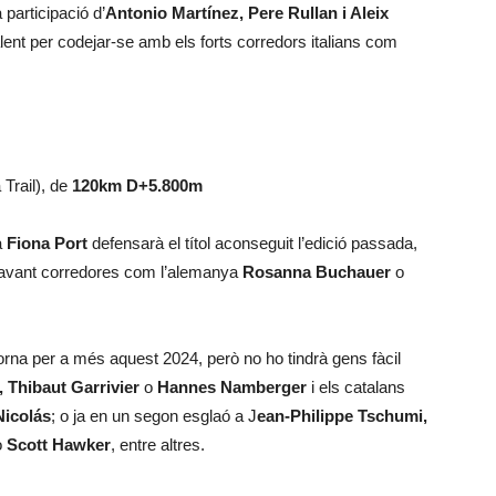
 participació d’
Antonio Martínez, Pere Rullan i Aleix
ent per codejar-se amb els forts corredors italians com
Trail), de
120km D+5.800m
a
Fiona Port
defensarà el títol aconseguit l’edició passada,
 davant corredores com l’alemanya
Rosanna Buchauer
o
rna per a més aquest 2024, però no ho tindrà gens fàcil
 Thibaut Garrivier
o
Hannes Namberger
i els catalans
Nicolás
; o ja en un segon esglaó a J
ean-Philippe Tschumi,
o
Scott Hawker
, entre altres.