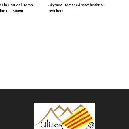
er la Port del Comte
Skyrace Comapedrosa: història i
1km D+1500m)
resultats