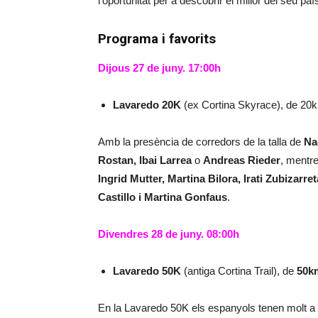
l’oportunitat per a descobrir el millor del seu paí
Programa i favorits
Dijous 27 de juny. 17:00h
Lavaredo 20K
(ex Cortina Skyrace), de 2
Amb la presència de corredors de la talla de
Na
Rostan, Ibai Larrea
o
Andreas Rieder
, mentr
Ingrid Mutter, Martina Bilora, Irati Zubizarret
Castillo i Martina Gonfaus
.
Divendres 28 de juny. 08:00h
Lavaredo 50K
(antiga Cortina Trail), de
50k
En la Lavaredo 50K els espanyols tenen molt a