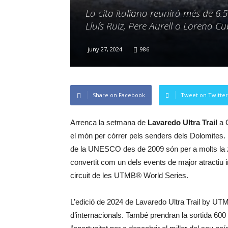
La cita italiana reunirà més de 6.
Lluís Ruiz, Pere Aurell o Lorena Cu
juny 27, 2024
986
Share on Facebook
Tweet on Twitter
Arrenca la setmana de
Lavaredo Ultra Trail
a 
el món per córrer pels senders dels Dolomites.
de la UNESCO des de 2009 són per a molts la 
convertit com un dels events de major atractiu in
circuit de les UTMB® World Series.
L’edició de 2024 de Lavaredo Ultra Trail by U
d’internacionals. També prendran la sortida 600