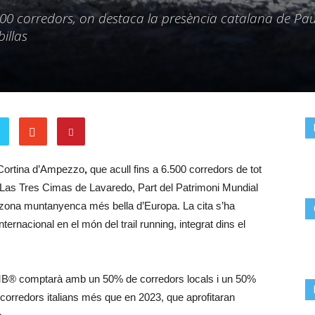
500 corredors, on destaca la presència catalana de Pau
billas
Cortina d’Ampezzo
,
que acull fins a 6.500 corredors de tot
 Las Tres Cimas de Lavaredo, Part del Patrimoni Mundial
zona muntanyenca més bella d’Europa. La cita s’ha
ternacional en el món del trail running, integrat dins el
TMB® comptarà amb un 50% de corredors locals i un 50%
 corredors italians més que en 2023, que aprofitaran