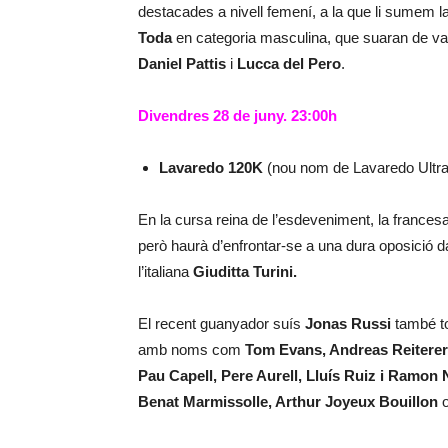
destacades a nivell femení, a la que li sumem la
Toda
en categoria masculina, que suaran de val
Daniel Pattis
i
Lucca del Pero
.
Divendres 28 de juny. 23:00h
Lavaredo 120K
(nou nom de Lavaredo Ultra 
En la cursa reina de l’esdeveniment, la frances
però haurà d’enfrontar-se a una dura oposició
l’italiana
Giuditta Turini.
El recent guanyador suís
Jonas Russi
també to
amb noms com
Tom Evans, Andreas Reiterer,
Pau Capell, Pere Aurell, Lluís Ruiz i Ramon 
Benat Marmissolle, Arthur Joyeux Bouillon