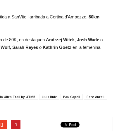
tida a SanVito i arribada a Cortina d’Ampezzo.
80km
rova de 80K, on destaquen
Andrzej Witek, Josh Wade
o
 Wolf, Sarah Reyes
o
Kathrin Goetz
en la femenina.
o Ultra Trail by UTMB
Lluis Ruiz
Pau Capell
Pere Aurell