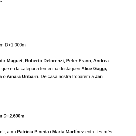
s.
0km D+1.000m
dir Maguet, Roberto Delorenzi, Peter Frano, Andrea
e que en la categoria femenina destaquen
Alice Gaggi,
a
o
Ainara Uribarri
. De casa nostra trobarem a
Jan
m D+2.600m
 dir, amb
Patricia Pineda
i
Marta Martínez
entre les més