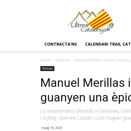
Ultres
Catalunya
CONTRACTA’NS
CALENDARI TRAIL CA
Home
Notícies
Manuel Merillas i Daniela Oemus
Notícies
Manuel Merillas 
guanyen una èpi
La neozelandesa afincada a Catalunya, Caitli
i el fang. Gabriela Lasalle i Lluís Puigvert gu
maig 14, 2023