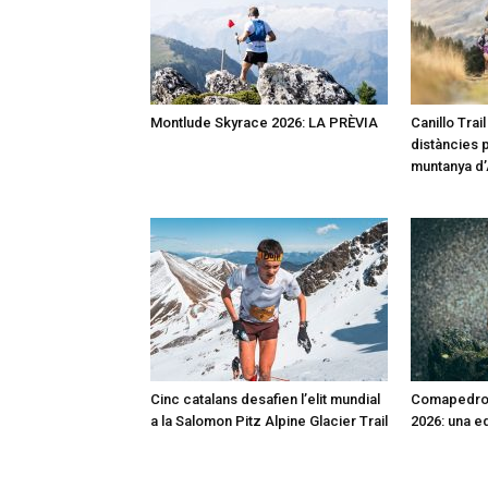
Montlude Skyrace 2026: LA PRÈVIA
Canillo Trai
distàncies p
muntanya d
Cinc catalans desafien l’elit mundial
Comapedros
a la Salomon Pitz Alpine Glacier Trail
2026: una e