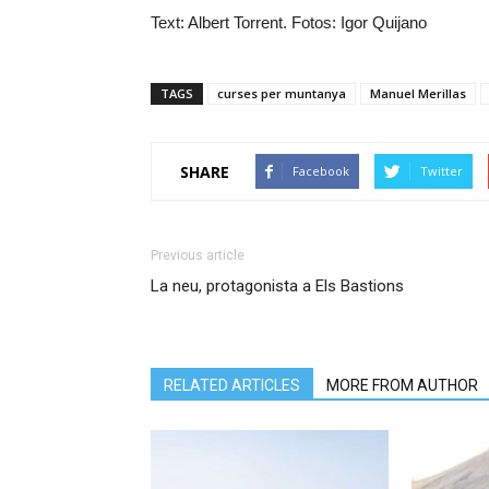
Text: Albert Torrent. Fotos: Igor Quijano
TAGS
curses per muntanya
Manuel Merillas
SHARE
Facebook
Twitter
Previous article
La neu, protagonista a Els Bastions
RELATED ARTICLES
MORE FROM AUTHOR