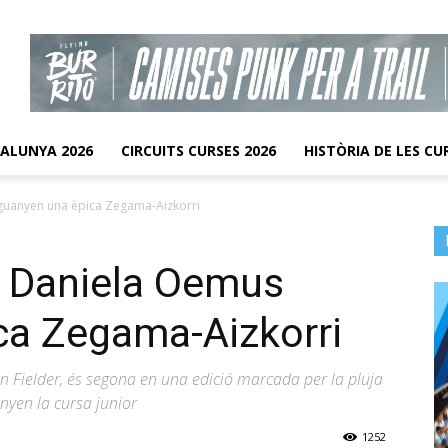
TALUNYA 2026
CIRCUITS CURSES 2026
HISTÒRIA DE LES CU
 guanyen una èpica Zegama-Aizkorri
i Daniela Oemus
ca Zegama-Aizkorri
n Fielder, és segona en una edició marcada per la pluja
anyen la cursa junior
1252