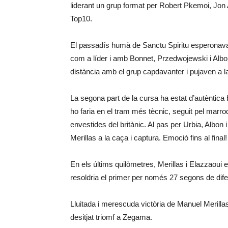
liderant un grup format per Robert Pkemoi, Jon A
Top10.
El passadís humà de Sanctu Spiritu esperonava a
com a líder i amb Bonnet, Przedwojewski i Albon t
distància amb el grup capdavanter i pujaven a l
La segona part de la cursa ha estat d’autèntica 
ho faria en el tram més tècnic, seguit pel marr
envestides del britànic. Al pas per Urbia, Alb
Merillas a la caça i captura. Emoció fins al final!
En els últims quilòmetres, Merillas i Elazzaoui e
resoldria el primer per només 27 segons de dif
Lluitada i merescuda victòria de Manuel Merilla
desitjat triomf a Zegama.