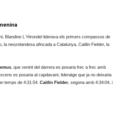
.
emenina
t. Blandine L´Hirondel liderava els primers compassos de
 la neozelandesa afincada a Catalunya, Caitlin Fielder, la
Oemus
, que venint del darrera es posaria frec a frec amb
descens es posaria al capdavant, lideratge que ja no deixaria
un temps de 4:31:54.
Caitlin Fielder
, segona amb 4:34:04, i