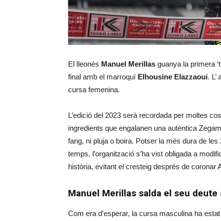
El lleonès
Manuel Merillas
guanya la primera ‘
final amb el marroquí
Elhousine Elazzaoui
. L
cursa femenina.
L’edició del 2023 serà recordada per moltes co
ingredients que engalanen una autèntica Zega
fang, ni pluja o boira. Potser la més dura de le
temps, l’organització s’ha vist obligada a modifi
història, evitant el cresteig després de coronar A
Manuel Merillas salda el seu deu
Com era d’esperar, la cursa masculina ha estat