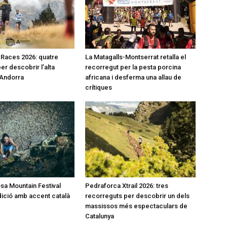
l Races 2026: quatre
La Matagalls-Montserrat retalla el
er descobrir l’alta
recorregut per la pesta porcina
’Andorra
africana i desferma una allau de
crítiques
a Mountain Festival
Pedraforca Xtrail 2026: tres
dició amb accent català
recorreguts per descobrir un dels
massissos més espectaculars de
Catalunya