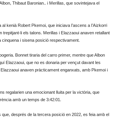
lbon, Thibaut Baronian.. i Merillas, que sovintejava el
l kenià Robert Pkemoi, que iniciava l’ascens a l’Aizkorri
repitjant-li els talons. Merillas i Elazzaoui anaven retallant
a cinquena i sisena posició respectivament.
bogeria. Bonnet tiraria del carro primer, mentre que Albon
oquí Elazzaoui, que no es donaria per vençut davant les
on i Elazzaoui anaven pràcticament enganxats, amb Pkemoi i
ns regalarien una emocionant lluita per la victòria, que
erència amb un temps de 3:42:01.
s que, després de la tercera posició en 2022, es feia amb el