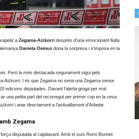
txapela’ a
Zegama-Aizkorri
després d’una emocionant lluita
’ alemanya
Daniela Oemus
dona la sorpresa i s’imposa en la
ses. Però la més destacada segurament sigui pels
ma-Aizkorri. I és que Zegama no seria una Zegama sense
s 20 edicions disputades. Davant l’alerta groga per mal
car una petita part del recorregut per primer cop en la seva
izkorri i anar directament a l’avituallament d’Arbelar.
te amb Zegama
 força disputada al capdavant. Amb el suís Remi Bonnet