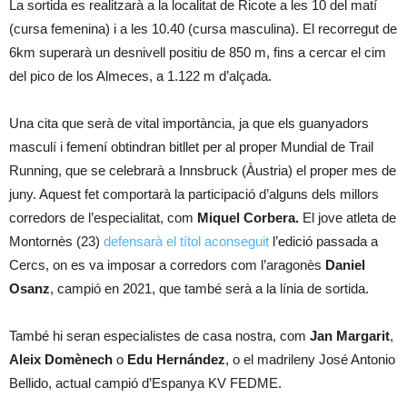
La sortida es realitzarà a la localitat de Ricote a les 10 del matí
(cursa femenina) i a les 10.40 (cursa masculina). El recorregut de
6km superarà un desnivell positiu de 850 m, fins a cercar el cim
del pico de los Almeces, a 1.122 m d’alçada.
Una cita que serà de vital importància, ja que els guanyadors
masculí i femení obtindran bitllet per al proper Mundial de Trail
Running, que se celebrarà a Innsbruck (Àustria) el proper mes de
juny. Aquest fet comportarà la participació d’alguns dels millors
corredors de l’especialitat, com
Miquel Corbera.
El jove atleta de
Montornès (23)
defensarà el títol aconseguit
l’edició passada a
Cercs, on es va imposar a corredors com l’aragonès
Daniel
Osanz
, campió en 2021, que també serà a la línia de sortida.
També hi seran especialistes de casa nostra, com
Jan Margarit
,
Aleix Domènech
o
Edu Hernández
, o el madrileny José Antonio
Bellido, actual campió d’Espanya KV FEDME.