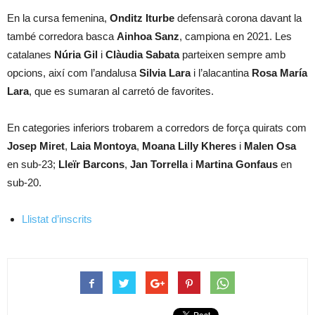
En la cursa femenina,
Onditz Iturbe
defensarà corona davant la
també corredora basca
Ainhoa Sanz
, campiona en 2021. Les
catalanes
Núria Gil
i
Clàudia Sabata
parteixen sempre amb
opcions, així com l’andalusa
Silvia Lara
i l’alacantina
Rosa María
Lara
, que es sumaran al carretó de favorites.
En categories inferiors trobarem a corredors de força quirats com
Josep Miret
,
Laia Montoya
,
Moana Lilly Kheres
i
Malen Osa
en sub-23;
Lleïr Barcons
,
Jan Torrella
i
Martina Gonfaus
en
sub-20.
Llistat d’inscrits