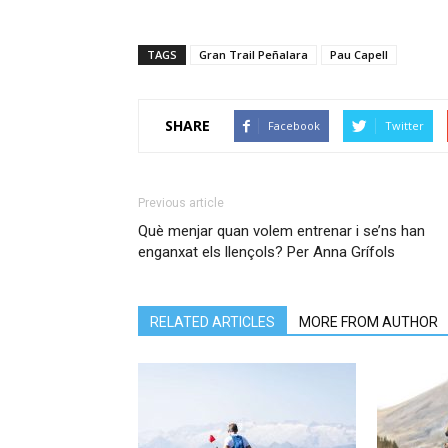
TAGS
Gran Trail Peñalara
Pau Capell
SHARE
Facebook
Twitter
Previous article
Què menjar quan volem entrenar i se’ns han
enganxat els llençols? Per Anna Grífols
RELATED ARTICLES
MORE FROM AUTHOR