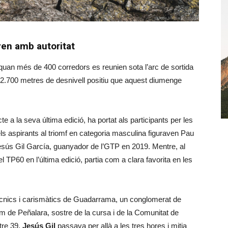
yen amb autoritat
 quan més de 400 corredors es reunien sota l’arc de sortida
 i 2.700 metres de desnivell positiu que aquest diumenge
e a la seva última edició, ha portat als participants per les
ls aspirants al triomf en categoria masculina figuraven Pau
Jesús Gil García, guanyador de l’GTP en 2019. Mentre, al
 TP60 en l’última edició, partia com a clara favorita en les
ècnics i carismàtics de Guadarrama, un conglomerat de
m de Peñalara, sostre de la cursa i de la Comunitat de
tre 39.
Jesús Gil
passava per allà a les tres hores i mitja