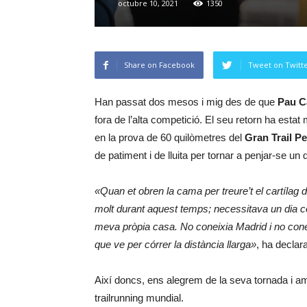
octubre 10, 2021
1350
Share on Facebook
Tweet on Twitt
Han passat dos mesos i mig des de que
Pau C
fora de l’alta competició. El seu retorn ha estat
en la prova de 60 quilòmetres del
Gran Trail P
de patiment i de lluita per tornar a penjar-se un 
«Quan et obren la cama per treure’t el cartílag de
molt durant aquest temps; necessitava un dia co
meva pròpia casa. No coneixia Madrid i no conei
que ve per córrer la distància llarga»
, ha declara
Així doncs, ens alegrem de la seva tornada i a
trailrunning mundial.