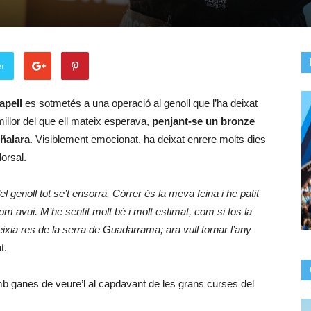
er
apell
es sotmetés a una operació al genoll que l’ha deixat
 millor del que ell mateix esperava,
penjant-se un bronze
eñalara
. Visiblement emocionat, ha deixat enrere molts dies
dorsal.
l genoll tot se’t ensorra. Córrer és la meva feina i he patit
m avui. M’he sentit molt bé i molt estimat, com si fos la
xia res de la serra de Guadarrama; ara vull tornar l’any
t.
mb ganes de veure’l al capdavant de les grans curses del