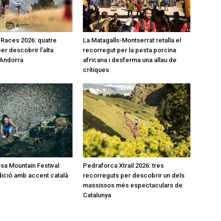
l Races 2026: quatre
La Matagalls-Montserrat retalla el
er descobrir l’alta
recorregut per la pesta porcina
’Andorra
africana i desferma una allau de
crítiques
a Mountain Festival
Pedraforca Xtrail 2026: tres
dició amb accent català
recorreguts per descobrir un dels
massissos més espectaculars de
Catalunya