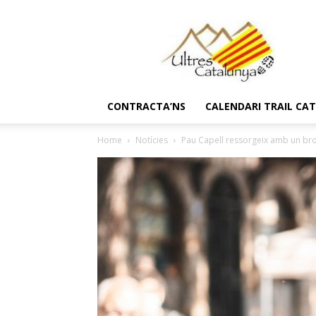
Ultres
Catalunya
CONTRACTA’NS
CALENDARI TRAIL CA
Home
Notícies
Pau Capell ressorgeix amb un bro