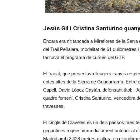
Jesús Gil i Cristina Santurino guan
Encara era nit tancada a Miraflores de la Serra
del Trail Peñalara, modalitat de 61 quilòmetres
tancava el programa de curses del GTP.
El traçat, que presentava lleugers canvis respect
cotes altes de la Sierra de Guadarrama. Entre e
Capell, David López Castán, defensant títol; i 
quadre femení, Cristina Santurino, vencedora del
travesses.
El cingle de Claveles és un dels passos més t
gegantines roques immediatament anterior al ci
Madrid amb 2.428 metres d’altura en el quilòme