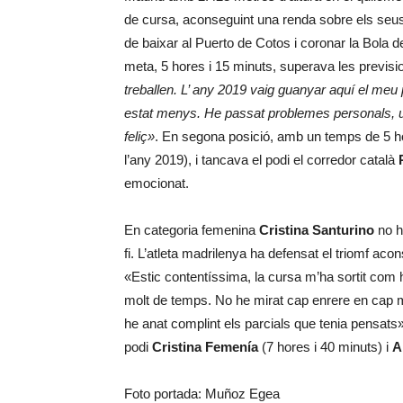
de cursa, aconseguint una renda sobre els seus r
de baixar al Puerto de Cotos i coronar la Bola d
meta, 5 hores i 15 minuts, superava les previsio
treballen. L’ any 2019 vaig guanyar aquí el meu 
estat menys. He passat problemes personals, u
feliç»
. En segona posició, amb un temps de 5 ho
l’any 2019), i tancava el podi el corredor català
emocionat.
En categoria femenina
Cristina Santurino
no ha
fi. L’atleta madrilenya ha defensat el triomf ac
«Estic contentíssima, la cursa m’ha sortit com h
molt de temps. No he mirat cap enrere en cap m
he anat complint els parcials que tenia pensats
podi
Cristina Femenía
(7 hores i 40 minuts) i
A
Foto portada: Muñoz Egea