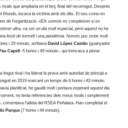
ivals que ampliaria en el terç final del recorregut. Després
el Mundo, tocava la victòria amb els dits. El seu crono en
ns de l’organització.
«Els somnis es compleixen si es
primer ultra, va ser un dia molt especial, però aquest no ha
na lesió de turmell i una pandèmia. Només puc estar molt
res i 29 minuts, arribava
David López Castán
(guanyador
Pau Capell
-5 hores i 49 minuts-, qui trencava a plorar
 tingut rival i ha liderat la prova amb autoritat de principi a
onseguit en 2019 marcant un temps de 6 hores i 43 minuts.
avia planificat, he gaudit molt i portava esperant aquest dia
oment, no tenia referències dels meus rivals i simplement
», comentava l’atleta del RSEA Peñalara. Han completat el
lix Parque
(7 hores i 44 minuts).