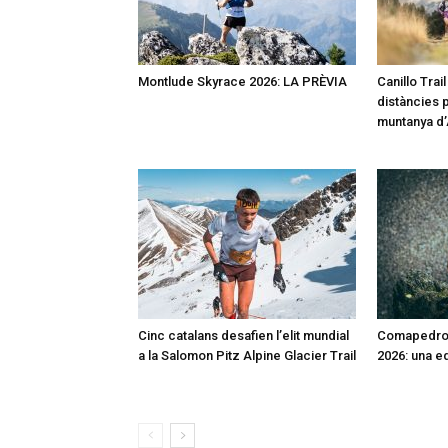
Montlude Skyrace 2026: LA PRÈVIA
Canillo Trai
distàncies p
muntanya d
Cinc catalans desafien l’elit mundial
Comapedros
a la Salomon Pitz Alpine Glacier Trail
2026: una e