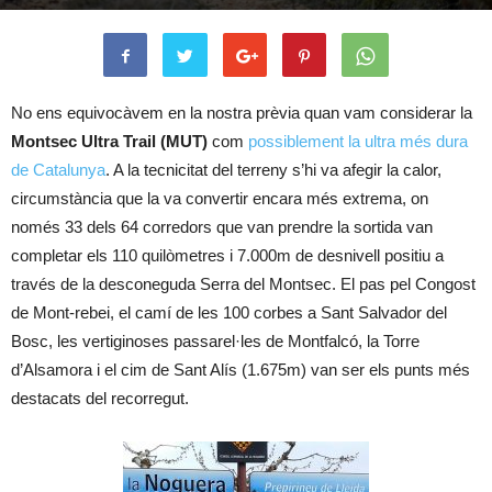
No ens equivocàvem en la nostra prèvia quan vam considerar la
Montsec Ultra Trail (MUT)
com
possiblement la ultra més dura
de Catalunya
. A la tecnicitat del terreny s’hi va afegir la calor,
circumstància que la va convertir encara més extrema, on
només 33 dels 64 corredors que van prendre la sortida van
completar els 110 quilòmetres i 7.000m de desnivell positiu a
través de la desconeguda Serra del Montsec. El pas pel Congost
de Mont-rebei, el camí de les 100 corbes a Sant Salvador del
Bosc, les vertiginoses passarel·les de Montfalcó, la Torre
d’Alsamora i el cim de Sant Alís (1.675m) van ser els punts més
destacats del recorregut.