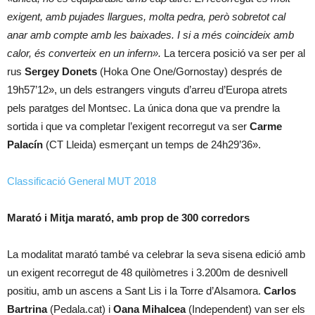
exigent, amb pujades llargues, molta pedra, però sobretot cal
anar amb compte amb les baixades. I si a més coincideix amb
calor, és converteix en un infern».
La tercera posició va ser per al
rus
Sergey Donets
(Hoka One One/Gornostay) després de
19h57’12», un dels estrangers vinguts d’arreu d’Europa atrets
pels paratges del Montsec. La única dona que va prendre la
sortida i que va completar l’exigent recorregut va ser
Carme
Palacín
(CT Lleida) esmerçant un temps de 24h29’36».
Classificació General MUT 2018
Marató i Mitja marató, amb prop de 300 corredors
La modalitat marató també va celebrar la seva sisena edició amb
un exigent recorregut de 48 quilòmetres i 3.200m de desnivell
positiu, amb un ascens a Sant Lis i la Torre d’Alsamora.
Carlos
Bartrina
(Pedala.cat) i
Oana Mihalcea
(Independent) van ser els