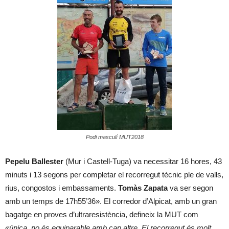
Podi masculí MUT2018
Pepelu Ballester
(Mur i Castell-Tuga) va necessitar 16 hores, 43
minuts i 13 segons per completar el recorregut tècnic ple de valls,
rius, congostos i embassaments.
Tomàs Zapata
va ser segon
amb un temps de 17h55’36». El corredor d’Alpicat, amb un gran
bagatge en proves d’ultraresistència, defineix la MUT com
«única, no és equiparable amb cap altre. El recorregut és molt