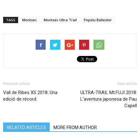
TAGS
Montsec
Montsec Ultra Trail
Pepelu Ballester
Previous article
Next article
Vall de Ribes XS 2018: Una
ULTRA-TRAIL Mt.FUJI 2018:
edició de rècord
L’aventura japonesa de Pau
Capell
RELATED ARTICLES
MORE FROM AUTHOR