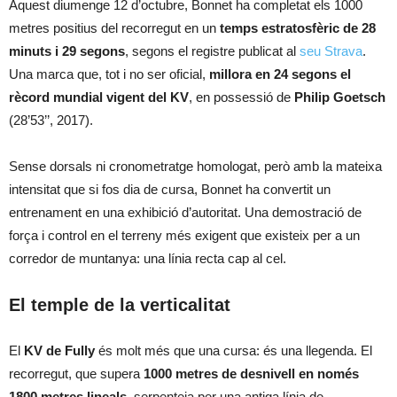
Aquest diumenge 12 d’octubre, Bonnet ha completat els 1000
metres positius del recorregut en un
temps estratosfèric de 28
minuts i 29 segons
, segons el registre publicat al
seu Strava
.
Una marca que, tot i no ser oficial,
millora en 24 segons el
rècord mundial vigent del KV
, en possessió de
Philip Goetsch
(28’53’’, 2017).
Sense dorsals ni cronometratge homologat, però amb la mateixa
intensitat que si fos dia de cursa, Bonnet ha convertit un
entrenament en una exhibició d’autoritat. Una demostració de
força i control en el terreny més exigent que existeix per a un
corredor de muntanya: una línia recta cap al cel.
El temple de la verticalitat
El
KV de Fully
és molt més que una cursa: és una llegenda. El
recorregut, que supera
1000 metres de desnivell en només
1800 metres lineals
, serpenteja per una antiga línia de