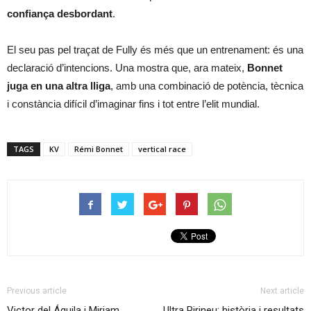
confiança desbordant
.
El seu pas pel traçat de Fully és més que un entrenament: és una
declaració d’intencions. Una mostra que, ara mateix,
Bonnet
juga en una altra lliga
, amb una combinació de potència, tècnica
i constància difícil d’imaginar fins i tot entre l’elit mundial.
TAGS
KV
Rémi Bonnet
vertical race
Previous article
Next article
Victor del Águila i Miriam
Ultra Pirineu: història i resultats