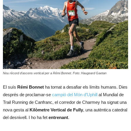
Nou rècord d'ascens vertical per a Rémi Bonnet. Foto: Haugeard Gaetan
El suís
Rémi Bonnet
ha tornat a desafiar els límits humans. Dies
després de proclamar-se
campió del Món d’Uphill
al Mundial de
Trail Running de Canfranc, el corredor de Charmey ha signat una
nova gesta al
Kilòmetre Vertical de Fully
, una autèntica catedral
del desnivell. I ho ha fet
entrenant
.