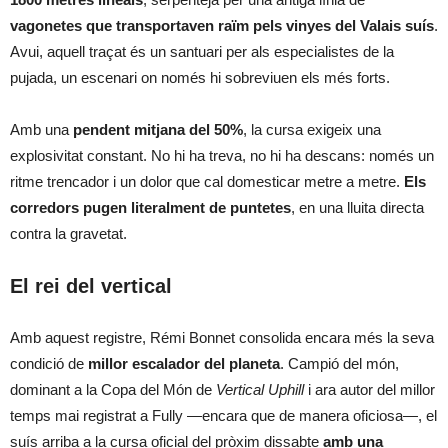
vagonetes que transportaven raïm pels vinyes del Valais suís
.
Avui, aquell traçat és un santuari per als especialistes de la
pujada, un escenari on només hi sobreviuen els més forts.
Amb una
pendent mitjana del 50%
, la cursa exigeix una
explosivitat constant. No hi ha treva, no hi ha descans: només un
ritme trencador i un dolor que cal domesticar metre a metre.
Els
corredors pugen literalment de puntetes
, en una lluita directa
contra la gravetat.
El rei del vertical
Amb aquest registre, Rémi Bonnet consolida encara més la seva
condició de
millor escalador del planeta
. Campió del món,
dominant a la Copa del Món de
Vertical Uphill
i ara autor del millor
temps mai registrat a Fully —encara que de manera oficiosa—, el
suís arriba a la cursa oficial del pròxim dissabte
amb una