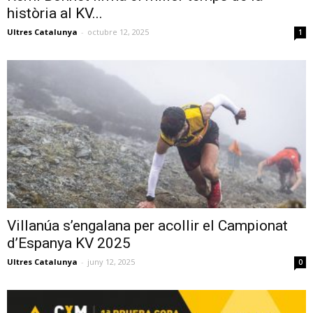
història al KV...
Ultres Catalunya
-
octubre 12, 2025
1
Villanúa s’engalana per acollir el Campionat
d’Espanya KV 2025
Ultres Catalunya
-
juny 12, 2025
0