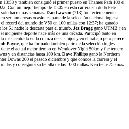
en 13:58 y también consiguió el primer puesto en Thames Path 100 el
22. Con un mejor tiempo de 15:05 en esta carrera sin duda Pete
o sólo hace unas semanas.
Dan Lawson
(713) fue recientemente
n ser numerosas ocasiones parte de la selección nacional inglesa
a el récord del mundo de V50 en 100 millas con 12:37; ha ganado
los 51 nadie le descarta para el triunfo.
Jez Bragg
ganó UTMB (¡en
n el incipiente deporte hace más de una década. Participó tanto en
o más centrado en la crianza de sus hijos y en el trabajo pero parece
ob Payne
, que ha formado también parte de la selección inglesa
tiene el actual mejor tiempo en Wendover Night 50km y fue tercero
owns y en distancias hasta 100 km.
Dave Phillips
ganó la Northern
ter Downs 200 el pasado diciembre y que conoce la carrera y el
illas y conseguirá su hebilla de las 1000 millas. Ken tiene 75 años.