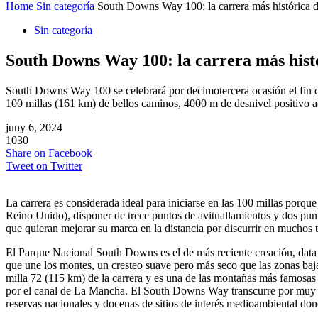
Home
Sin categoría
South Downs Way 100: la carrera más histórica 
Sin categoría
South Downs Way 100: la carrera más hist
South Downs Way 100 se celebrará por decimotercera ocasión el fin d
100 millas (161 km) de bellos caminos, 4000 m de desnivel positivo a
juny 6, 2024
1030
Share on Facebook
Tweet on Twitter
La carrera es considerada ideal para iniciarse en las 100 millas porq
Reino Unido), disponer de trece puntos de avituallamientos y dos pun
que quieran mejorar su marca en la distancia por discurrir en muchos
El Parque Nacional South Downs es el de más reciente creación, data 
que une los montes, un cresteo suave pero más seco que las zonas ba
milla 72 (115 km) de la carrera y es una de las montañas más famosas d
por el canal de La Mancha. El South Downs Way transcurre por muy div
reservas nacionales y docenas de sitios de interés medioambiental dond