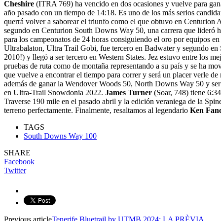
Cheshire
(ITRA 769) ha vencido en dos ocasiones y vuelve para gana
año pasado con un tiempo de 14:18. Es uno de los más serios candidat
querrá volver a saborear el triunfo como el que obtuvo en Centurion
segundo en Centurion South Downs Way 50, una carrera que lideró hast
para los campeonatos de 24 horas consiguiendo el oro por equipos en
Ultrabalaton, Ultra Trail Gobi, fue tercero en Badwater y segundo en 
2010!) y llegó a ser tercero en Western States. Jez estuvo entre los me
pruebas de ruta como de montaña representando a su país y se ha movido
que vuelve a encontrar el tiempo para correr y será un placer verle d
además de ganar la Wendover Woods 50, North Downs Way 50 y se
en Ultra-Trail Snowdonia 2022.
James Turner
(Soar, 748) tiene 6:3
Traverse 190 mile en el pasado abril y la edición veraniega de la Sp
terreno perfectamente. Finalmente, resaltamos al legendario
Ken Fan
TAGS
South Downs Way 100
SHARE
Facebook
Twitter
Previous article
Tenerife Bluetrail by UTMB 2024: LA PRÈVIA