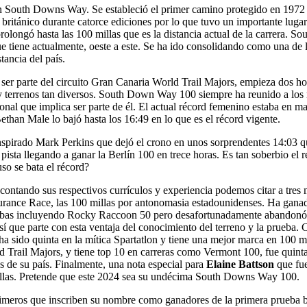
n South Downs Way. Se estableció el primer camino protegido en 1972 s
itánico durante catorce ediciones por lo que tuvo un importante lugar en
longó hasta las 100 millas que es la distancia actual de la carrera. 
ue tiene actualmente, oeste a este. Se ha ido consolidando como una de l
tancia del país.
or ser parte del circuito Gran Canaria World Trail Majors, empieza dos 
 y terrenos tan diversos. South Down Way 100 siempre ha reunido a los m
nacional que implica ser parte de él. El actual récord femenino estaba 
than Male lo bajó hasta los 16:49 en lo que es el récord vigente.
nspirado Mark Perkins que dejó el crono en unos sorprendentes 14:03 
n pista llegando a ganar la Berlín 100 en trece horas. Es tan soberbio 
so se bata el récord?
ntando sus respectivos currículos y experiencia podemos citar a tres m
urance Race, las 100 millas por antonomasia estadounidenses. Ha gana
as incluyendo Rocky Raccoon 50 pero desafortunadamente abandonó l
sí que parte con esta ventaja del conocimiento del terreno y la prueba. 
a sido quinta en la mítica Spartatlon y tiene una mejor marca en 100 m
d Trail Majors, y tiene top 10 en carreras como Vermont 100, fue quin
s de su país. Finalmente, una nota especial para
Elaine Battson
que fu
millas. Pretende que este 2024 sea su undécima South Downs Way 100.
 primeros que inscriben su nombre como ganadores de la primera prueba 