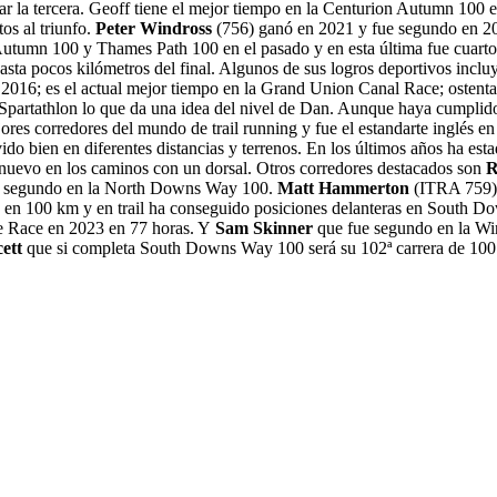
r la tercera. Geoff tiene el mejor tiempo en la Centurion Autumn 100 
os al triunfo.
Peter Windross
(756) ganó en 2021 y fue segundo en 20
 Autumn 100 y Thames Path 100 en el pasado y en esta última fue cuart
a pocos kilómetros del final. Algunos de sus logros deportivos incluye
 2016; es el actual mejor tiempo en la Grand Union Canal Race; ostent
Spartathlon lo que da una idea del nivel de Dan. Aunque haya cumplido 
jores corredores del mundo de trail running y fue el estandarte inglés e
 bien en diferentes distancias y terrenos. En los últimos años ha estad
e nuevo en los caminos con un dorsal. Otros corredores destacados son
R
r segundo en la North Downs Way 100.
Matt Hammerton
(ITRA 759) 
4 en 100 km y en trail ha conseguido posiciones delanteras en South D
ine Race en 2023 en 77 horas. Y
Sam Skinner
que fue segundo en la Win
cett
que si completa South Downs Way 100 será su 102ª carrera de 100 m