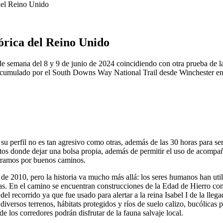
del Reino Unido
órica del Reino Unido
e semana del 8 y 9 de junio de 2024 coincidiendo con otra prueba de l
cumulado por el South Downs Way National Trail desde Winchester en el 
ue su perfil no es tan agresivo como otras, además de las 30 horas para
tos donde dejar una bolsa propia, además de permitir el uso de acompañ
 tramos por buenos caminos.
de 2010, pero la historia va mucho más allá: los seres humanos han uti
jas. En el camino se encuentran construcciones de la Edad de Hierro co
el recorrido ya que fue usado para alertar a la reina Isabel I de la ll
ersos terrenos, hábitats protegidos y ríos de suelo calizo, bucólicas 
e los corredores podrán disfrutar de la fauna salvaje local.