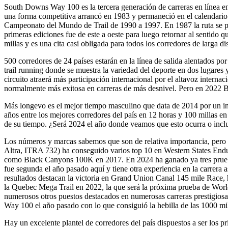
South Downs Way 100 es la tercera generación de carreras en línea e
una forma competitiva arrancó en 1983 y permaneció en el calendario br
Campeonato del Mundo de Trail de 1990 a 1997. En 1987 la ruta se pro
primeras ediciones fue de este a oeste para luego retornar al sentido q
millas y es una cita casi obligada para todos los corredores de larga dis
500 corredores de 24 países estarán en la línea de salida alentados p
trail running donde se muestra la variedad del deporte en dos lugares
circuito atraerá más participación internacional por el altavoz inter
normalmente más exitosa en carreras de más desnivel. Pero en 2022 Be
Más longevo es el mejor tiempo masculino que data de 2014 por un i
años entre los mejores corredores del país en 12 horas y 100 millas e
de su tiempo. ¿Será 2024 el año donde veamos que esto ocurra o inclu
Los números y marcas sabemos que son de relativa importancia, pero co
Altra, ITRA 732) ha conseguido varios top 10 en Western States End
como Black Canyons 100K en 2017. En 2024 ha ganado ya tres prueb
fue segunda el año pasado aquí y tiene otra experiencia en la carrera a
resultados destacan la victoria en Grand Union Canal 145 mile Race, h
la Quebec Mega Trail en 2022, la que será la próxima prueba de Worl
numerosos otros puestos destacados en numerosas carreras prestigiosa
Way 100 el año pasado con lo que consiguió la hebilla de las 1000 
Hay un excelente plantel de corredores del país dispuestos a ser los