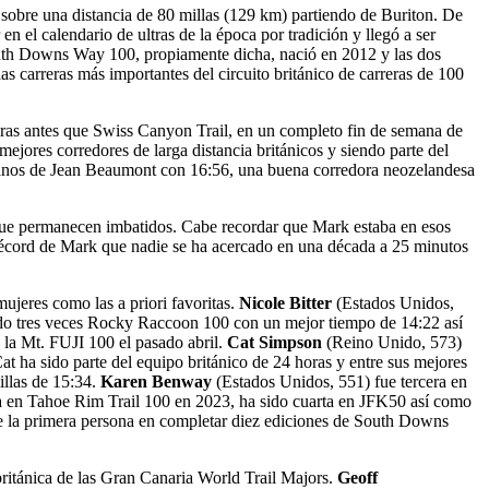
obre una distancia de 80 millas (129 km) partiendo de Buriton. De
 el calendario de ultras de la época por tradición y llegó a ser
South Downs Way 100, propiamente dicha, nació en 2012 y las dos
as carreras más importantes del circuito británico de carreras de 100
horas antes que Swiss Canyon Trail, en un completo fin de semana de
ejores corredores de larga distancia británicos y siendo parte del
en manos de Jean Beaumont con 16:56, una buena corredora neozelandesa
que permanecen imbatidos. Cabe recordar que Mark estaba en esos
el récord de Mark que nadie se ha acercado en una década a 25 minutos
ujeres como las a priori favoritas.
Nicole Bitter
(Estados Unidos,
do tres veces Rocky Raccoon 100 con un mejor tiempo de 14:22 así
a Mt. FUJI 100 el pasado abril.
Cat Simpson
(Reino Unido, 573)
Cat ha sido parte del equipo británico de 24 horas y entre sus mejores
illas de 15:34.
Karen Benway
(Estados Unidos, 551) fue tercera en
ta en Tahoe Rim Trail 100 en 2023, ha sido cuarta en JFK50 así como
e la primera persona en completar diez ediciones de South Downs
británica de las Gran Canaria World Trail Majors.
Geoff