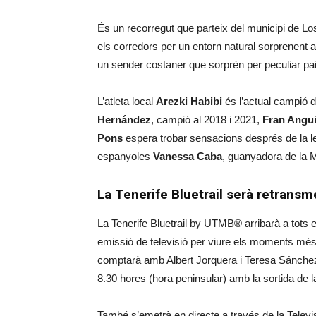
És un recorregut que parteix del municipi de Los
els corredors per un entorn natural sorprenent 
un sender costaner que sorprèn per peculiar pa
L’atleta local
Arezki Habibi
és l’actual campió de
Hernández
, campió al 2018 i 2021,
Fran Angui
Pons
espera trobar sensacions després de la l
espanyoles
Vanessa
Caba
, guanyadora de la 
La Tenerife Bluetrail serà retransm
La Tenerife Bluetrail by UTMB® arribarà a tots
emissió de televisió per viure els moments més
comptarà amb Albert Jorquera i Teresa Sánche
8.30 hores (hora peninsular) amb la sortida de la
També s’emetrà en directe a través de la Televi