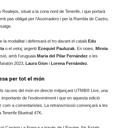
 Realejos, situat a la zona nord de Tenerife, i que portarà
amb pas obligat per l’Asomadero i per la Rambla de Castro,
isatge.
 la modalitat i defensarà el tro davant el català
Edu
ta
o el veloç argentí
Ezequiel Pauluzak
. En noies,
Mireia
esió, amb l’uruguaia
Maria del Pilar Fernández
o les
Maratón 2023,
Laura Gion
i
Lorena Fernández
.
esa per tot el món
 els racons del món en directe mitjançant UTMB® Live, una
 importants de l’esdeveniment i que en aquesta edició
z com a comentaristes. La retransmissió començarà a les
 Tenerife Bluetrail 47K.
sió Canària i a França a través de L’Equipe. Als Estats