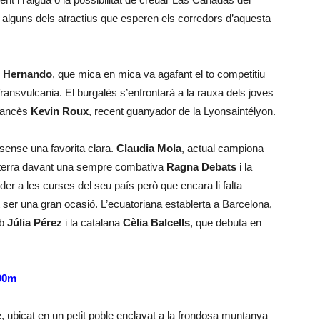
ón alguns dels atractius que esperen els corredors d’aquesta
o Hernando
, que mica en mica va agafant el to competitiu
ransvulcania. El burgalès s’enfrontarà a la rauxa dels joves
francès
Kevin Roux
, recent guanyador de la Lyonsaintélyon.
 sense una favorita clara.
Claudia Mola
, actual campiona
eva terra davant una sempre combativa
Ragna Debats
i la
íder a les curses del seu país però que encara li falta
ot ser una gran ocasió. L’ecuatoriana establerta a Barcelona,
mb
Júlia Pérez
i la catalana
Cèlia Balcells
, que debuta en
600m
, ubicat en un petit poble enclavat a la frondosa muntanya