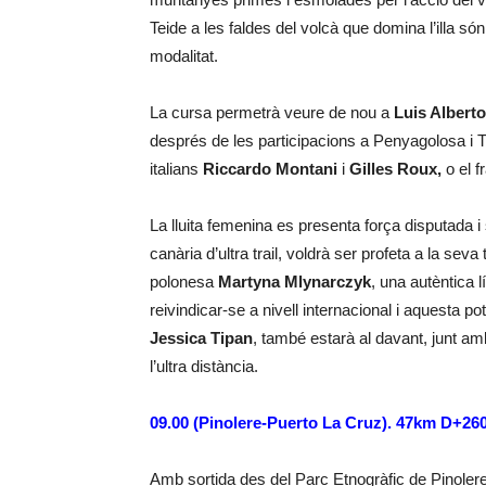
Teide a les faldes del volcà que domina l’illa s
modalitat.
La cursa permetrà veure de nou a
Luis Albert
després de les participacions a Penyagolosa i T
italians
Riccardo Montani
i
Gilles Roux,
o el 
La lluita femenina es presenta força disputada i
canària d’ultra trail, voldrà ser profeta a la s
polonesa
Martyna Mlynarczyk
, una autèntica l
reivindicar-se a nivell internacional i aquesta p
Jessica Tipan
, també estarà al davant, junt a
l’ultra distància.
09.00 (Pinolere-Puerto La Cruz). 47km D+2
Amb sortida des del Parc Etnogràfic de Pinolere