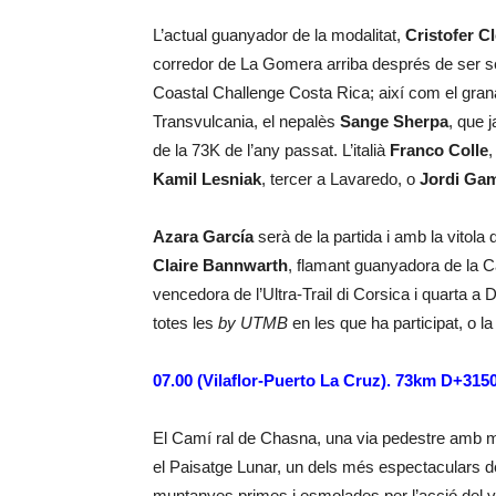
L’actual guanyador de la modalitat,
Cristofer C
corredor de La Gomera arriba després de ser se
Coastal Challenge Costa Rica; així com el gra
Transvulcania, el nepalès
Sange Sherpa
, que 
de la 73K de l’any passat. L’italià
Franco Colle
,
Kamil
Lesniak
, tercer a Lavaredo, o
Jordi Ga
Azara García
serà de la partida i amb la vitola
Claire Bannwarth
, flamant guanyadora de la 
vencedora de l’Ultra-Trail di Corsica i quarta a
totes les
by UTMB
en les que ha participat, o 
07.00 (Vilaflor-Puerto La Cruz). 73km D+31
El Camí ral de Chasna, una via pedestre amb més
el Paisatge Lunar, un dels més espectaculars de 
muntanyes primes i esmolades per l’acció del ven