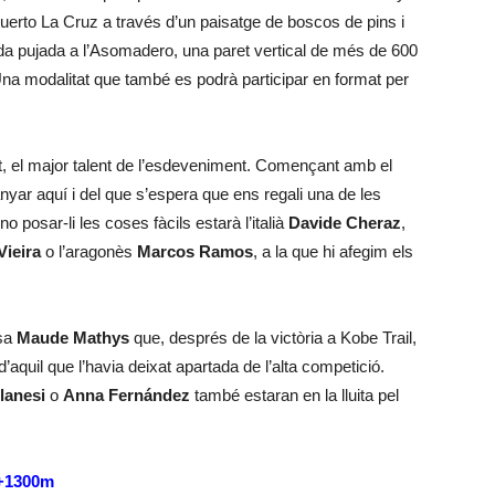
uerto La Cruz a través d’un paisatge de boscos de pins i
da pujada a l’Asomadero, una paret vertical de més de 600
na modalitat que també es podrà participar en format per
, el major talent de l’esdeveniment. Començant amb el
anyar aquí i del que s’espera que ens regali una de les
o posar-li les coses fàcils estarà l’italià
Davide Cheraz
,
Vieira
o l’aragonès
Marcos Ramos
, a la que hi afegim els
ssa
Maude Mathys
que, després de la victòria a Kobe Trail,
’aquil que l’havia deixat apartada de l’alta competició.
lanesi
o
Anna Fernández
també estaran en la lluita pel
D+1300m