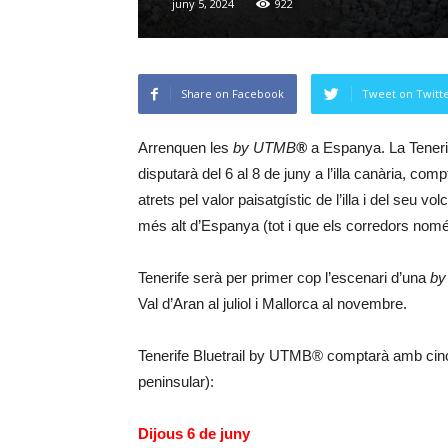
juny 5, 2024
922
Share on Facebook
Tweet on Twitt
Arrenquen les
by UTMB
®
a Espanya. La Teneri
disputarà del 6 al 8 de juny a l’illa canària, co
atrets pel valor paisatgístic de l’illa i del seu 
més alt d’Espanya (tot i que els corredors nomé
Tenerife serà per primer cop l’escenari d’una
by
Val d’Aran al juliol i Mallorca al novembre.
Tenerife Bluetrail by UTMB® comptarà amb cinc 
peninsular):
Dijous 6 de juny