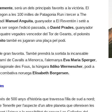
lemente
, serà un dels principals favorits a la victòria. El
gon a les 100 milles de Patagonia Run i tercer a The
nadí
Manuel Anguita
, guanyador a El Reventón i setè a
ja ser segon l’edició passada, o
David Prades
, guanyador
 quatre vegades vencedor del Tor de Geants, el polonès
mito
també es jugaran una plaça pel podi.
 de gran favorita. També prendrà la sortida la incansable
Camí de Cavalls a Menorca, l’alemanya
Eva Maria Sperger
,
 Diagonale des Fous, la húngara
Ildiko Wermescher
, podi a
la combativa noruega
Elisabeth Borgersen.
50m
 de 500 anys d’història que travessa l’illa de sud a nord;
Tenerife per l’aspecte d’un altre planeta que ofereixen les
t i l’aigua o la possibilitat de creuar Las Cañadas del