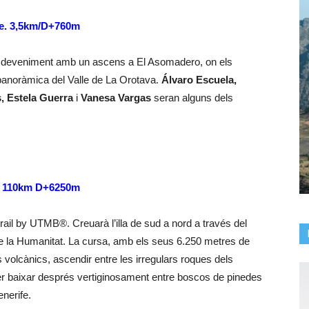
nge. 3,5km/D+760m
 l’esdeveniment amb un ascens a El Asomadero, on els
 panoràmica del Valle de La Orotava.
Álvaro Escuela,
, Estela Guerra
i
Vanesa Vargas
seran alguns dels
). 110km D+6250m
trail by UTMB®. Creuarà l’illa de sud a nord a través del
de la Humanitat. La cursa, amb els seus 6.250 metres de
s volcànics, ascendir entre les irregulars roques dels
per baixar després vertiginosament entre boscos de pinedes
enerife.