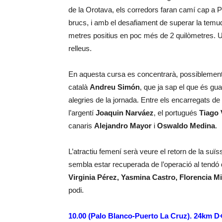
de la Orotava, els corredors faran camí cap a P
brucs, i amb el desafiament de superar la temu
metres positius en poc més de 2 quilòmetres. U
relleus.
En aquesta cursa es concentrarà, possiblement
català
Andreu Simón
, que ja sap el que és gu
alegries de la jornada. Entre els encarregats de n
l’argentí
Joaquin Narváez
, el portugués
Tiago 
canaris
Alejandro Mayor
i
Oswaldo Medina
.
L’atractiu femení serà veure el retorn de la suï
sembla estar recuperada de l’operació al tendó d
Virginia Pérez, Yasmina Castro, Florencia Mi
podi.
10.00 (Palo Blanco-Puerto La Cruz). 24km 