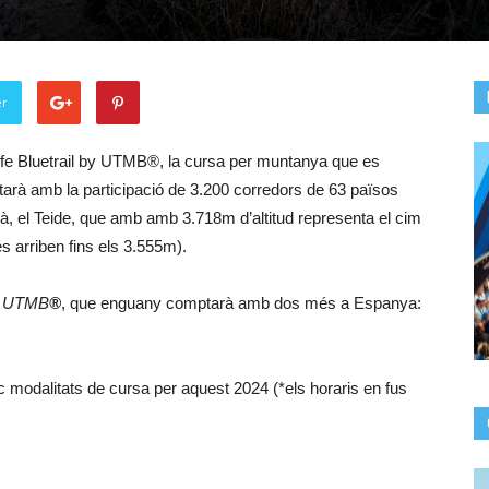
er
fe Bluetrail by UTMB®, la cursa per muntanya que es
mptarà amb la participació de 3.200 corredors de 63 països
volcà, el Teide, que amb amb 3.718m d’altitud representa el cim
s arriben fins els 3.555m).
 UTMB
®
, que enguany comptarà amb dos més a Espanya:
modalitats de cursa per aquest 2024 (*els horaris en fus