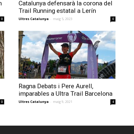
n
Catalunya defensarà la corona del
Trail Running estatal a Lerín
Ultres Catalunya
-
maig 5, 2023
0
0
Ragna Debats i Pere Aurell,
imparables a Ultra Trail Barcelona
Ultres Catalunya
-
maig 9, 2021
0
4