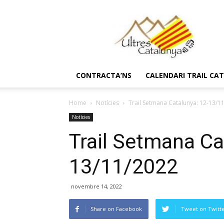
Ultres
Catalunya
CONTRACTA’NS
CALENDARI TRAIL CA
Home
Notícies
Trail Setmana Catalunya: 12-13/1
Notícies
Trail Setmana Ca
13/11/2022
novembre 14, 2022
Share on Facebook
Tweet on Twitt