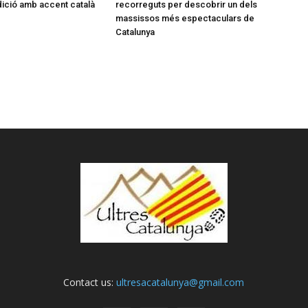
dició amb accent català
recorreguts per descobrir un dels
massissos més espectaculars de
Catalunya
Contact us:
ultresacatalunya@gmail.com