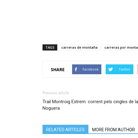
TAGS
carreras de montaña
carreras por mont
SHARE
Facebook
Twitter
Previous article
Trail Montroig Extrem: corrent pels cingles de l
Noguera
RELATED ARTICLES
MORE FROM AUTHOR