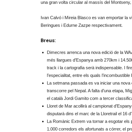
una gran volta circular al massís del Montseny
Ivan Calvó i Mireia Blasco es van emportar la 
Beringues i Edurne Zazpe respectivament.
Breus:
Dimecres arrenca una nova edició de la WAA 
més llargues d’Espanya amb 270km i 14.500m d
track i la cartografia serà indispensable. I f
l’especialitat, entre els quals l’incombustibl
La setmana passada es va iniciar una nova e
transcorre pel Nepal. A falta d’una etapa, Mi
el català Jordi Gamito com a tercer classific
Lloret de Mar acollirà al campionat d’Espan
disputarà dins el marc de la Lloretrail el 16 d’
La Romànic Extrem va tornar a esgotar els p
1.000 corredors els afortunats a córrer, el p