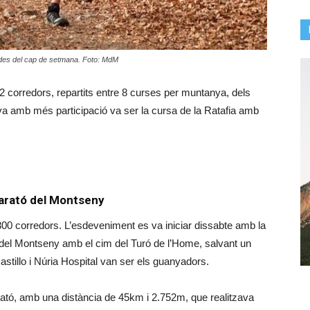
ades del cap de setmana. Foto: MdM
2 corredors, repartits entre 8 curses per muntanya, dels
a amb més participació va ser la cursa de la Ratafia amb
Marató del Montseny
0 corredors. L’esdeveniment es va iniciar dissabte amb la
ció del Montseny amb el cim del Turó de l’Home, salvant un
tillo i Núria Hospital van ser els guanyadors.
rató, amb una distància de 45km i 2.752m, que realitzava