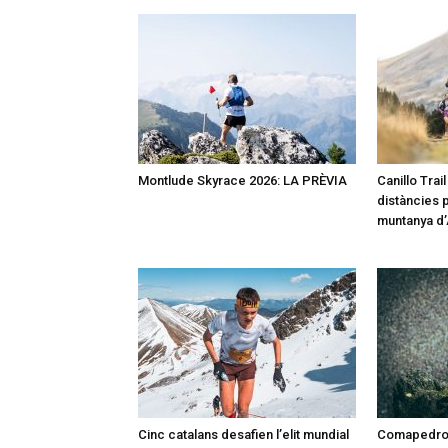
Montlude Skyrace 2026: LA PRÈVIA
Canillo Trai
distàncies p
muntanya d
Cinc catalans desafien l’elit mundial
Comapedros