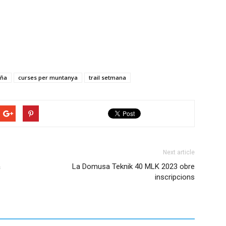
aña
curses per muntanya
trail setmana
Next article
a
La Domusa Teknik 40 MLK 2023 obre
inscripcions