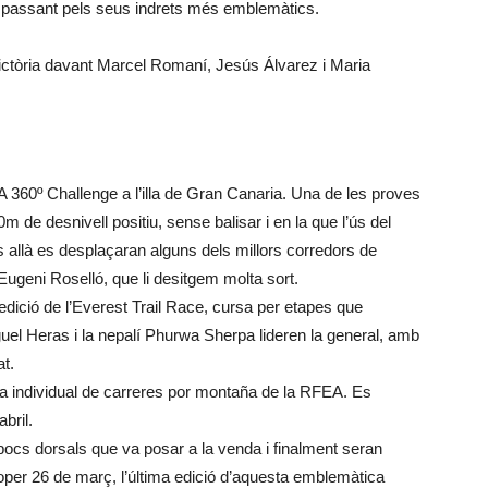
, passant pels seus indrets més emblemàtics.
victòria davant Marcel Romaní, Jesús Álvarez i Maria
360º Challenge a l’illa de Gran Canaria. Una de les proves
e desnivell positiu, sense balisar i en la que l’ús del
ins allà es desplaçaran alguns dels millors corredors de
e Eugeni Roselló, que li desitgem molta sort.
dició de l’Everest Trail Race, cursa per etapes que
guel Heras i la nepalí Phurwa Sherpa lideren la general, amb
at.
ya individual de carreres por montaña de la RFEA. Es
abril.
ocs dorsals que va posar a la venda i finalment seran
roper 26 de març, l’última edició d’aquesta emblemàtica