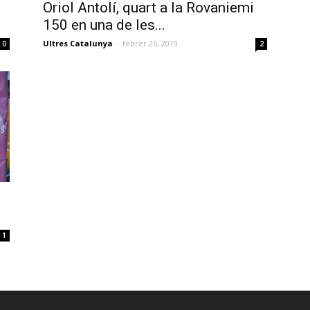
Oriol Antolí, quart a la Rovaniemi
150 en una de les...
Ultres Catalunya
-
febrer 26, 2019
0
2
1