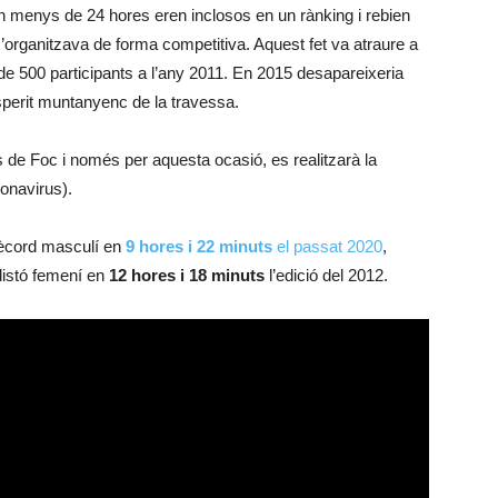
n menys de 24 hores eren inclosos en un rànking i rebien
t s’organitzava de forma competitiva. Aquest fet va atraure a
 de 500 participants a l’any 2011. En 2015 desapareixeria
sperit muntanyenc de la travessa.
s de Foc i només per aquesta ocasió, es realitzarà la
onavirus).
 rècord masculí en
9 hores i 22 minuts
el passat 2020
,
llistó femení en
12 hores i 18 minuts
l’edició del 2012.