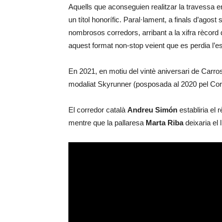
Aquells que aconseguien realitzar la travessa e
un títol honorífic. Paral·lament, a finals d’agos
nombrosos corredors, arribant a la xifra rècord
aquest format non-stop veient que es perdia l’e
En 2021, en motiu del vintè aniversari de Carro
modaliat Skyrunner (posposada al 2020 pel Cor
El corredor català
Andreu Simón
establiria el
mentre que la pallaresa
Marta Riba
deixaria el 