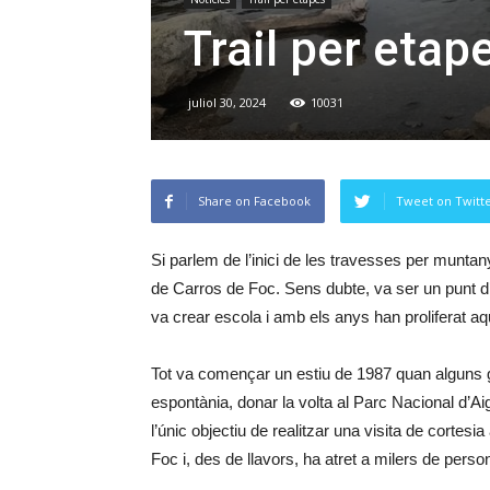
Trail per eta
juliol 30, 2024
10031
Share on Facebook
Tweet on Twitt
Si parlem de l’inici de les travesses per munt
de Carros de Foc. Sens dubte, va ser un punt d
va crear escola i amb els anys han proliferat aq
Tot va començar un estiu de 1987 quan alguns g
espontània, donar la volta al Parc Nacional d’A
l’únic objectiu de realitzar una visita de cortes
Foc i, des de llavors, ha atret a milers de perso