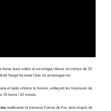
 donar dues voltes al recorregut clàssic en menys de 24
l de Nargó ha estat l’únic en aconseguir-ho.
ria el repte «Home to home», enllaçant les travesses de
e 25 hores i 52 minuts.
reta
realitzarien la travessa Carros de Foc amb esquís de