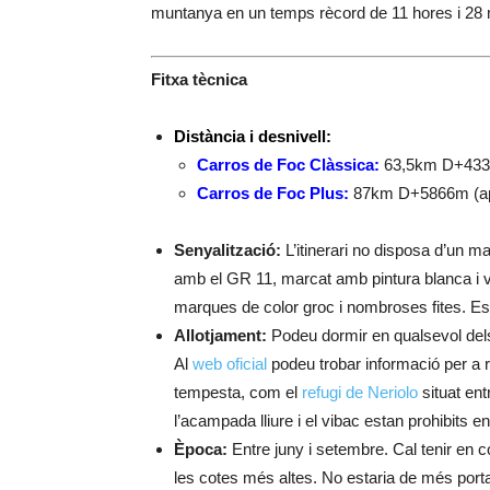
muntanya en un temps rècord de 11 hores i 28 mi
Fitxa tècnica
Distància i desnivell:
Carros de Foc Clàssica:
63,5km D+433
Carros de Foc Plus:
87km D+5866m (ap
Senyalització:
L’itinerari no disposa d’un m
amb el GR 11, marcat amb pintura blanca i v
marques de color groc i nombroses fites. E
Allotjament:
Podeu dormir en qualsevol dels 
Al
web oficial
podeu trobar informació per a 
tempesta, com el
refugi de Neriolo
situat ent
l’acampada lliure i el vibac estan prohibits en
Època:
Entre juny i setembre. Cal tenir en c
les cotes més altes. No estaria de més porta