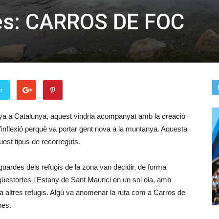
pes: CARROS DE FOC
er
anya a Catalunya, aquest vindria acompanyat amb la creació
’inflexió perquè va portar gent nova a la muntanya. Aquesta
uest tipus de recorreguts.
uardes dels refugis de la zona van decidir, de forma
igüestortes i Estany de Sant Maurici en un sol dia, amb
ia a altres refugis. Algú va anomenar la ruta com a Carros de
nes.