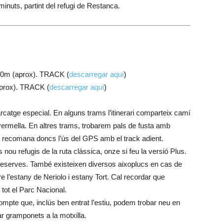
nuts, partint del refugi de Restanca.
0m (aprox). TRACK (
descarregar aquí
)
rox). TRACK (
descarregar aquí
)
arcatge especial. En alguns trams l’itinerari comparteix camí
ermella. En altres trams, trobarem pals de fusta amb
s recomana doncs l’ús del GPS amb el track adient.
nou refugis de la ruta clàssica, onze si feu la versió Plus.
reserves. També existeixen diversos aixoplucs en cas de
re l’estany de Neriolo i estany Tort. Cal recordar que
 tot el Parc Nacional.
ompte que, inclús ben entrat l’estiu, podem trobar neu en
r gramponets a la motxilla.