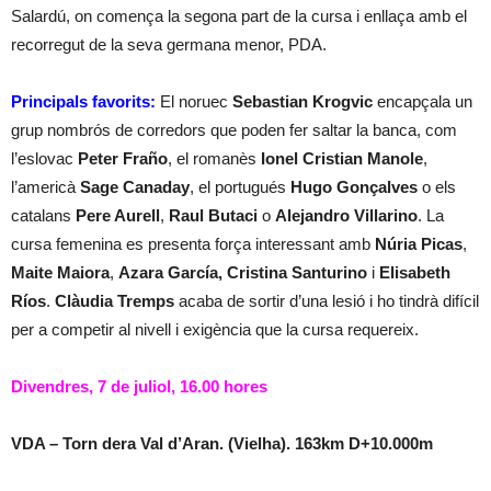
Salardú, on comença la segona part de la cursa i enllaça amb el
recorregut de la seva germana menor, PDA.
Principals favorits:
El noruec
Sebastian Krogvic
encapçala un
grup nombrós de corredors que poden fer saltar la banca, com
l’eslovac
Peter Fraño
, el romanès
Ionel Cristian Manole
,
l’americà
Sage Canaday
, el portugués
Hugo Gonçalves
o els
catalans
Pere Aurell
,
Raul Butaci
o
Alejandro Villarino
. La
cursa femenina es presenta força interessant amb
Núria Picas
,
Maite Maiora
,
Azara García, Cristina Santurino
i
Elisabeth
Ríos
.
Clàudia Tremps
acaba de sortir d’una lesió i ho tindrà difícil
per a competir al nivell i exigència que la cursa requereix.
Divendres, 7 de juliol, 16.00 hores
VDA – Torn dera Val d’Aran. (Vielha). 163km D+10.000m