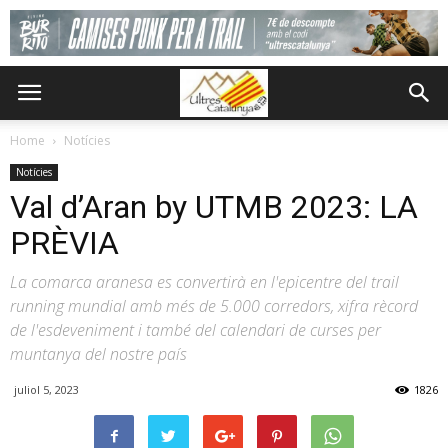
Home
Notícies
Notícies
Val d’Aran by UTMB 2023: LA
PRÈVIA
La comarca aranesa es convertirà en l'epicentre del trail
running mundial amb més de 5.000 corredors, xifra rècord
de l'esdeveniment i també del calendari de curses per
muntanya del nostre país
juliol 5, 2023
1826