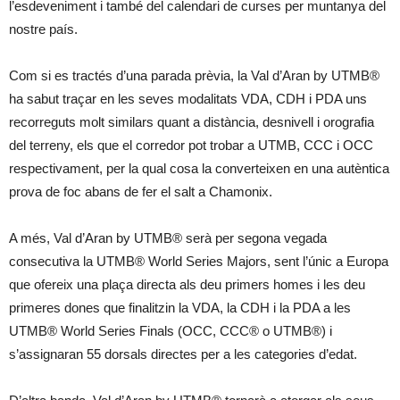
l’esdeveniment i també del calendari de curses per muntanya del
nostre país.
Com si es tractés d’una parada prèvia, la Val d’Aran by UTMB®
ha sabut traçar en les seves modalitats VDA, CDH i PDA uns
recorreguts molt similars quant a distància, desnivell i orografia
del terreny, els que el corredor pot trobar a UTMB, CCC i OCC
respectivament, per la qual cosa la converteixen en una autèntica
prova de foc abans de fer el salt a Chamonix.
A més, Val d’Aran by UTMB® serà per segona vegada
consecutiva la UTMB® World Series Majors, sent l’únic a Europa
que ofereix una plaça directa als deu primers homes i les deu
primeres dones que finalitzin la VDA, la CDH i la PDA a les
UTMB® World Series Finals (OCC, CCC® o UTMB®) i
s’assignaran 55 dorsals directes per a les categories d’edat.