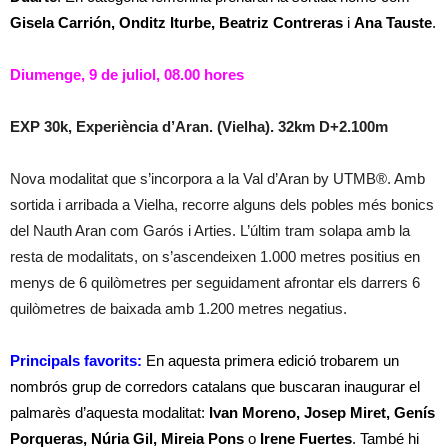
Gisela Carrión, Onditz Iturbe, Beatriz Contreras
i
Ana Tauste
.
Diumenge, 9 de juliol, 08.00 hores
EXP 30k, Experiència d’Aran. (Vielha). 32km D+2.100m
Nova modalitat que s’incorpora a la Val d’Aran by UTMB®. Amb
sortida i arribada a Vielha, recorre alguns dels pobles més bonics
del Nauth Aran com Garós i Arties. L’últim tram solapa amb la
resta de modalitats, on s’ascendeixen 1.000 metres positius en
menys de 6 quilòmetres per seguidament afrontar els darrers 6
quilòmetres de baixada amb 1.200 metres negatius.
Principals favorits:
En aquesta primera edició trobarem un
nombrós grup de corredors catalans que buscaran inaugurar el
palmarès d’aquesta modalitat:
Ivan Moreno, Josep Miret, Genís
Porqueras, Núria Gil, Mireia Pons
o
Irene Fuertes
. També hi