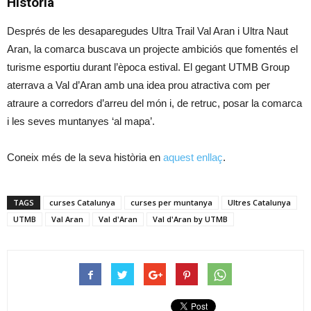
Història
Després de les desaparegudes Ultra Trail Val Aran i Ultra Naut
Aran, la comarca buscava un projecte ambiciós que fomentés el
turisme esportiu durant l’època estival. El gegant UTMB Group
aterrava a Val d’Aran amb una idea prou atractiva com per
atraure a corredors d’arreu del món i, de retruc, posar la comarca
i les seves muntanyes ‘al mapa’.
Coneix més de la seva història en
aquest enllaç
.
TAGS
curses Catalunya
curses per muntanya
Ultres Catalunya
UTMB
Val Aran
Val d'Aran
Val d'Aran by UTMB