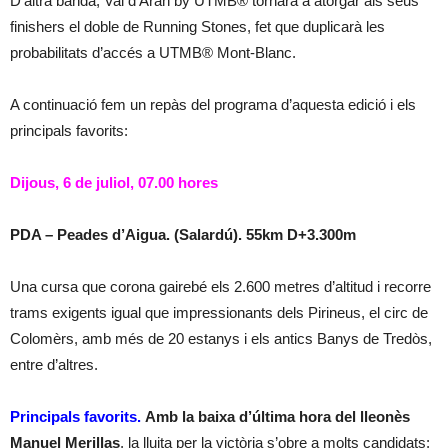
D’altra banda, Val d’Aran by UTMB® tornarà a atorgar als seus
finishers el doble de Running Stones, fet que duplicarà les
probabilitats d’accés a UTMB® Mont-Blanc.
A continuació fem un repàs del programa d’aquesta edició i els
principals favorits:
Dijous, 6 de juliol, 07.00 hores
PDA – Peades d’Aigua. (Salardú). 55km D+3.300m
Una cursa que corona gairebé els 2.600 metres d’altitud i recorre
trams exigents igual que impressionants dels Pirineus, el circ de
Colomèrs, amb més de 20 estanys i els antics Banys de Tredòs,
entre d’altres.
Principals favorits.
Amb la baixa d’última hora del lleonès
Manuel Merillas
, la lluita per la victòria s’obre a molts candidats: