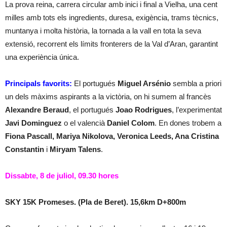
La prova reina, carrera circular amb inici i final a Vielha, una cent
milles amb tots els ingredients, duresa, exigència, trams tècnics,
muntanya i molta història, la tornada a la vall en tota la seva
extensió, recorrent els límits fronterers de la Val d’Aran, garantint
una experiència única.
Principals favorits:
El portugués
Miguel Arsénio
sembla a priori
un dels màxims aspirants a la victòria, on hi sumem al francès
Alexandre Beraud
, el portugués
Joao Rodrigues
, l’experimentat
Javi Dominguez
o el valencià
Daniel Colom
. En dones trobem a
Fiona Pascall, Mariya Nikolova, Veronica Leeds, Ana Cristina
Constantin
i
Miryam Talens
.
Dissabte, 8 de juliol, 09.30 hores
SKY 15K Promeses. (Pla de Beret). 15,6km D+800m