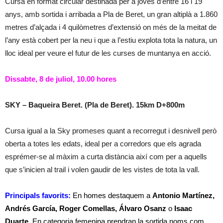
Cursa en format circular destinada per a joves d’entre 16 i 19
anys, amb sortida i arribada a Pla de Beret, un gran altiplà a 1.860
metres d’alçada i 4 quilòmetres d’extensió on més de la meitat de
l’any està cobert per la neu i que a l’estiu explota tota la natura, un
lloc ideal per veure el futur de les curses de muntanya en acció.
Dissabte, 8 de juliol, 10.00 hores
SKY – Baqueira Beret. (Pla de Beret). 15km D+800m
Cursa igual a la Sky promeses quant a recorregut i desnivell però
oberta a totes les edats, ideal per a corredors que els agrada
esprémer-se al màxim a curta distància així com per a aquells
que s’inicien al trail i volen gaudir de les vistes de tota la vall.
Principals favorits:
En homes destaquem a
Antonio Martínez,
Andrés García, Roger Comellas, Álvaro Osanz
o
Isaac
Duarte
. En categoria femenina prendran la sortida noms com