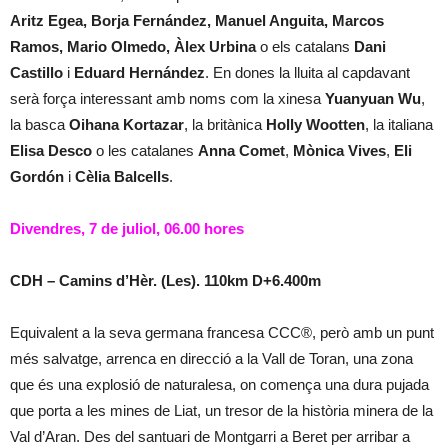
Aritz Egea, Borja Fernández, Manuel Anguita, Marcos
Ramos, Mario Olmedo, Àlex Urbina
o els catalans
Dani
Castillo
i
Eduard Hernández
. En dones la lluita al capdavant
serà força interessant amb noms com la xinesa
Yuanyuan Wu
,
la basca
Oihana Kortazar
, la britànica
Holly Wootten
, la italiana
Elisa Desco
o les catalanes
Anna Comet
,
Mònica Vives
,
Eli
Gordón
i
Cèlia Balcells
.
Divendres, 7 de juliol, 06.00 hores
CDH – Camins d’Hèr. (Les). 110km D+6.400m
Equivalent a la seva germana francesa CCC®, però amb un punt
més salvatge, arrenca en direcció a la Vall de Toran, una zona
que és una explosió de naturalesa, on comença una dura pujada
que porta a les mines de Liat, un tresor de la història minera de la
Val d’Aran. Des del santuari de Montgarri a Beret per arribar a