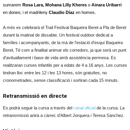
sumarem
Rosa Lara, Mohana Lilly Kheres
o
Ainara Uribarri
en dones; i el madrileny
Claudio Díaz
en homes.
A més es celebrarà el Trail Festival Baqueira Beret a Pla de Beret
durant la matinal de dissabte. Un festival outdoor dedicat a
famílies i acompanyants, de la mà de l’estació d’esquí Baqueira
Beret. Té com a finalitat animar els corredors, ja que serà un punt
d’avituallament i base de vida amb assistència permesa. Es
realitzaran curses infantils per a edats de 4 a 16 anys. Les curses
tindran lloc entre les 12 i les 13 hores, són gratuïtes, no
cronometrades, sense classificació i sortiran cada 15 minuts.
Retransmissió en directe
Es podrà seguir la cursa a través del
canal oficial
de la cursa. La
retransmissió anirà a càrrec d’Albert Jorquera i Teresa Sánchez.