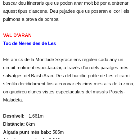
buscar deu itineraris que us poden anar molt bé per a entrenar
aquest tipus d’ascens. Deu pujades que us posaran el cor i els
pulmons a prova de bomba:
VAL D’ARAN
Tuc de Neres des de Les
Els amics de la Montlude Skyrace ens regalen cada any un
circuit realment espectacular, a través d’un dels paratges més
salvatges del Baish Aran. Des del bucòlic poble de Les el camí
s’enfila decididament fins a coronar els cims més alts de la zona,
on gaudireu d’unes vistes espectaculars del massís Posets-
Maladeta.
Desnivell:
+1.661m
Distància:
8km
Alçada punt més baix:
585m