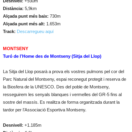
Desnivell:
+930m
Distància:
5,9km
Alçada punt més baix:
730m
Alçada punt més alt:
1.653m
Track:
Descarregueu aquí
MONTSENY
Turó de l’Home des de Montseny (Sitja del Llop)
La Sitja del Llop posarà a prova els vostres pulmons pel cor del
Parc Natural del Montseny, espai reconegut protegit i reserva de
la Biosfera de la UNESCO. Des del poble de Montseny,
resseguirem les senyals blanques i vermelles del GR-5 fins al
sostre del massís. Es realitza de forma organitzada durant la
tardor per l’Associació Esportiva Montseny.
Desnivell:
+1.185m