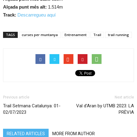
Alçada punt més alt:
1.514m
Track:
Descarregueu aquí
TAGS
curses per muntanya
Entrenament
Trail
trail running
Previous article
Next article
Trail Setmana Catalunya: 01-
Val d’Aran by UTMB 2023: LA
02/07/2023
PRÈVIA
RELATED ARTICLES
MORE FROM AUTHOR