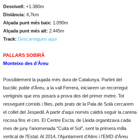
Desnivell:
+1.380m
Distància:
4,7km
Alçada punt més baix:
1.090m
Alçada punt més alt:
2.445m
Track:
Descarregueu aquí
PALLARS SOBIRÀ
Monteixo des d’Àreu
Possiblement la pujada més dura de Catalunya. Partint del
bucòlic poble d’Àreu, a la vall Ferrera, iniciarem un recorregut
vertiginós que ens posarà a prova des del primer metre. Tot
resseguint corriols i fites, pels prats de la Pala de Solà cercarem
el collet del Jespedil. A partir d’aquí només caldrà seguir la carena
rocosa fins el cim. El Centre Excta. de Lleida organitzava cada
mes de juny l’anomenada “Cuita el Sol”, sent la primera milla
vertical de l’Estat. Al 2014, l’Ajuntament d’Alins i l’EMD d’Àreu