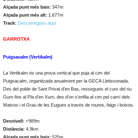
Alçada punt més baix:
347m
Alçada punt més alt:
1.677m
Track:
Descarregueu aquí
GARROTXA
Puigsacalm (Vertikalm)
La Vertikalm és una prova vertical que puja al cim del
Puigsacalm, organitzada anualment per la GECA Lletissonada.
Des del poble de Sant Privat d’en Bas, ressegueix el curs del riu
Gurn fins al Pla d’en Xurri, des d’on s’enfila al cim pel camí dels
Matxos i el Grau de les Eugues a través de roures, faigs i boixos.
Desnivell:
+989m
Distància:
4,9km
Alçada punt més baix:
525m