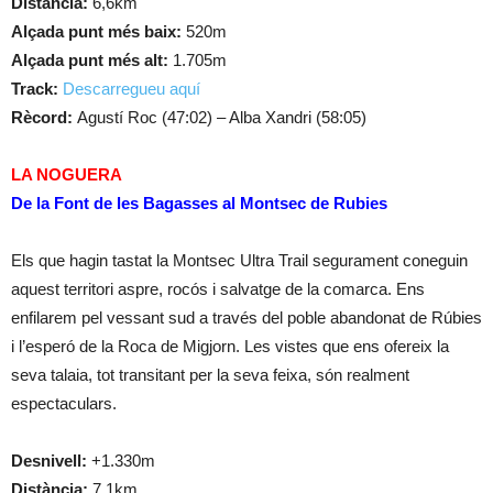
Distància:
6,6km
Alçada punt més baix:
520m
Alçada punt més alt:
1.705m
Track:
Descarregueu aquí
Rècord:
Agustí Roc (47:02) – Alba Xandri (58:05)
LA NOGUERA
De la Font de les Bagasses al Montsec de Rubies
Els que hagin tastat la Montsec Ultra Trail segurament coneguin
aquest territori aspre, rocós i salvatge de la comarca. Ens
enfilarem pel vessant sud a través del poble abandonat de Rúbies
i l’esperó de la Roca de Migjorn. Les vistes que ens ofereix la
seva talaia, tot transitant per la seva feixa, són realment
espectaculars.
Desnivell:
+1.330m
Distància:
7,1km