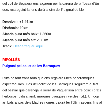
del coll de Segalera ens alçarem per la carena de la Tossa d’Err
que, resseguint-la, ens durà al cim del Puigmal de Llo.
Desnivell:
+1.441m
Distància:
10km
Alçada punt més baix:
1.360m
Alçada punt més alt:
2.801m
Track:
Descarregueu aquí
RIPOLLÈS
Puigmal pel collet de les Barraques
Ruta no tant transitada que ens regalarà unes panoràmiques
espectaculars. Des del collet de les Barraques seguirem el filat
del bestiar que careneja la serra de Vaquerissa entre bosc i prats
herbosos, balisat amb marques blanques i verdes (SL). Un cop
arribats al pas dels Lladres només caldrà fer l’últim ascens fins al