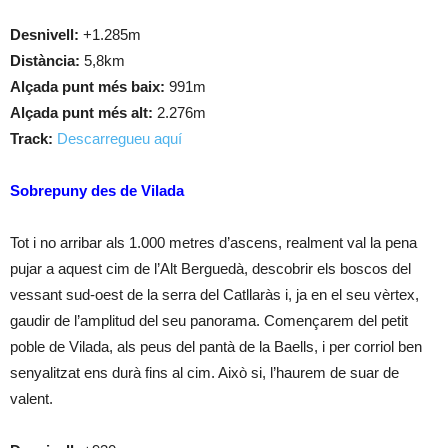
Desnivell:
+1.285m
Distància:
5,8km
Alçada punt més baix:
991m
Alçada punt més alt:
2.276m
Track:
Descarregueu aquí
Sobrepuny des de Vilada
Tot i no arribar als 1.000 metres d’ascens, realment val la pena
pujar a aquest cim de l’Alt Berguedà, descobrir els boscos del
vessant sud-oest de la serra del Catllaràs i, ja en el seu vèrtex,
gaudir de l’amplitud del seu panorama. Començarem del petit
poble de Vilada, als peus del pantà de la Baells, i per corriol ben
senyalitzat ens durà fins al cim. Això si, l’haurem de suar de
valent.