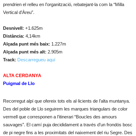
prendrien el relleu en l’organització, rebatejant-la com la “Milla
Vertical d’Àreu”.
Desnivell:
+1.625m
Distància:
4,14km
Alçada punt més baix:
1.227m
Alçada punt més alt:
2.905m
Track:
Descarregueu aquí
ALTA CERDANYA
Puigmal de Llo
Recorregut alpí que ofereix tots els al·licients de l’alta muntanya.
Des del poble de Llo seguirem les marques triangulars de color
vermell que corresponen a l’itinerari “Boucles des amours
sauvages”. El camí puja decididament a través d’un frondós bosc
de pi negre fins a les proximitats del naixement del riu Segre. Des