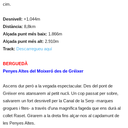
cim.
Desnivell:
+1.044m
Distància:
8,8km
Alçada punt més baix:
1.866m
Alçada punt més alt:
2.910m
Track:
Descarregueu aquí
BERGUEDÀ
Penyes Altes del Moixeró des de Gréixer
Ascens dur però a la vegada espectacular. Des del pont de
Gréixer ens atansarem al petit nucli. Un cop passat per sobre,
salvarem un fort desnivell per la Canal de la Serp -marques
grogues i fites- a través d’una magnífica fageda que ens durà al
collet Raset. Girarem a la dreta fins alçar-nos al capdamunt de
les Penyes Altes.